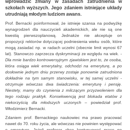
wprowadzić zmiany w zasadach zatrudnienia w
szkołach wyższych. Jego zdaniem istniejące układy
utrudniają młodym ludziom awans.
Prof. Bernacki poinformował, że istnieje szansa na podwyżkę
wynagrodzeń dla nauczycieli akademickich, ale nie są one
kwestią pierwszoplanową. Jednakże nie akceptuje on
propozycji rektorów dotyczącej podniesienia wieku osób, które
mogą zasiadać np. w radach uczelni (obecnie limit wynosi 67
lat). Stanowczo zaprzecza dyskryminacji ze względu na wiek.
-
Dla mnie bardzo kontrowersyjnym zjawiskiem jest to, że osoba,
która osiąga wiek emerytalny, odchodzi na emeryturę, a po
dosłownie jednym dniu przerwy zostaje ponownie zatrudniona
dokładnie na tym samym stanowisku, w tej samej uczelni -
otrzymuje wówczas dwa świadczenia: emeryturę i pensję.
Niestety, mamy do czynienia z milczącym przyzwoleniem dla
tego rodzaju praktyk. Konsekwencją jest blokada etatów z
niekorzyścią dla młodszych uczonych –
powiedział prof.
Włodzimierz Bernacki.
Zdaniem prof. Bernackiego naukowiec ma prawo pracować
nawet do 70. roku życia, ale wówczas nie powinien występować
o emeryturę. Jeżeli profesor chce kontynuować pracę po