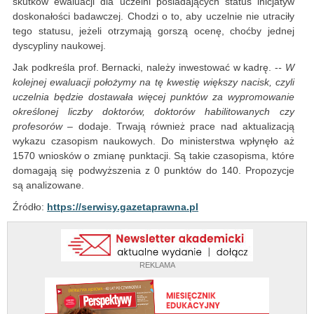
skutków ewaluacji dla uczelni posiadających status inicjatyw
doskonałości badawczej. Chodzi o to, aby uczelnie nie utraciły
tego statusu, jeżeli otrzymają gorszą ocenę, choćby jednej
dyscypliny naukowej.
Jak podkreśla prof. Bernacki, należy inwestować w kadrę. -
- W
kolejnej ewaluacji położymy na tę kwestię większy nacisk, czyli
uczelnia będzie dostawała więcej punktów za wypromowanie
określonej liczby doktorów, doktorów habilitowanych czy
profesorów –
dodaje. Trwają również prace nad aktualizacją
wykazu czasopism naukowych. Do ministerstwa wpłynęło aż
1570 wniosków o zmianę punktacji. Są takie czasopisma, które
domagają się podwyższenia z 0 punktów do 140. Propozycje
są analizowane.
Źródło:
https://serwisy.gazetaprawna.pl
REKLAMA