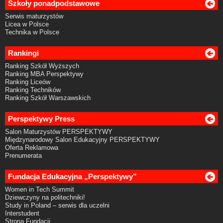
Szkoły ponadpodstawowe
Serwis maturzystów
Licea w Polsce
Technika w Polsce
Rankingi
Ranking Szkół Wyższych
Ranking MBA Perspektywy
Ranking Liceów
Ranking Techników
Ranking Szkół Warszawskich
Perspektywy Press
Salon Maturzystów PERSPEKTYWY
Międzynarodowy Salon Edukacyjny PERSPEKTYWY
Oferta Reklamowa
Prenumerata
Fundacja Edukacyjna „Perspektywy”
Women in Tech Summit
Dziewczyny na politechniki!
Study in Poland – serwis dla uczelni
Interstudent
Strona Fundacji