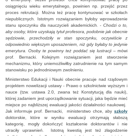
osiągnięciu wieku emerytalnego, powinien np. przejść przez
proces rekrutacji. Można też pracę kontynuować w szkołach
niepublicznych. Istotnym rozwiązaniem byłoby wprowadzenie
stanu spoczynku dla nauczycieli akademickich. -
Chodzi o to,
aby osoby, które uzyskają tytuł profesora, podobnie jak obecnie
sędziowie, przechodziły w stan spoczynku, oczywiście z
odpowiednio większym uposażeniem, niż gdy byłaby to jedynie
emerytura. Osoby te powinny też poddać się lustracji –
mówi
prof. Bernacki. Kolejnym rozwiązaniem jest stworzenie
mechanizmu, który uniemożliwiłby zatrudnienie na tym samym
stanowisku po jednodniowym zwolnieniu.
Ministerstwo Edukacji i Nauki obecnie pracuje nad rządowym
projektem nowelizacji ustawy - Prawo o szkolnictwie wyższym i
nauce (tzw. ustawa 2.0, zwana też Konstytucją dla nauki),
której zadaniem jest uporządkowanie sytuacji, jaka będzie mieć
miejsce po najbliższej ewaluacji jakości działalności naukowej.
Jak informuje prof. Bernacki, ministerstwo chce, aby
szkoły
doktorskie, które w wyniku ewaluacji otrzymają słabszą
kategorię, mogły dokończyć kształcenie doktorantów i nie
utraciły uprawnień. Istotną kwestią jest też złagodzenie