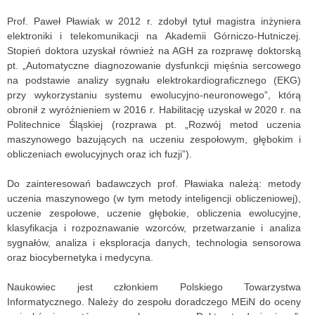
Prof. Paweł Pławiak w 2012 r. zdobył tytuł magistra inżyniera
elektroniki i telekomunikacji na Akademii Górniczo-Hutniczej.
Stopień doktora uzyskał również na AGH za rozprawę doktorską
pt. „Automatyczne diagnozowanie dysfunkcji mięśnia sercowego
na podstawie analizy sygnału elektrokardiograficznego (EKG)
przy wykorzystaniu systemu ewolucyjno-neuronowego”, którą
obronił z wyróżnieniem w 2016 r. Habilitację uzyskał w 2020 r. na
Politechnice Śląskiej (rozprawa pt. „Rozwój metod uczenia
maszynowego bazujących na uczeniu zespołowym, głębokim i
obliczeniach ewolucyjnych oraz ich fuzji”).
Do zainteresowań badawczych prof. Pławiaka należą: metody
uczenia maszynowego (w tym metody inteligencji obliczeniowej),
uczenie zespołowe, uczenie głębokie, obliczenia ewolucyjne,
klasyfikacja i rozpoznawanie wzorców, przetwarzanie i analiza
sygnałów, analiza i eksploracja danych, technologia sensorowa
oraz biocybernetyka i medycyna.
Naukowiec jest członkiem Polskiego Towarzystwa
Informatycznego. Należy do zespołu doradczego MEiN do oceny