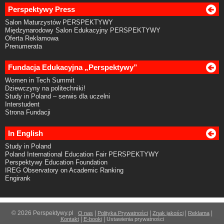
Perspektywy Press
Salon Maturzystów PERSPEKTYWY
Międzynarodowy Salon Edukacyjny PERSPEKTYWY
Oferta Reklamowa
Prenumerata
Fundacja Edukacyjna „Perspektywy”
Women in Tech Summit
Dziewczyny na politechniki!
Study in Poland – serwis dla uczelni
Interstudent
Strona Fundacji
In English
Study in Poland
Poland International Education Fair PERSPEKTYWY
Perspektywy Education Foundation
IREG Observatory on Academic Ranking
Engirank
© 2026 Perspektywy.pl
|
|
|
|
O nas
Polityka Prywatności
Znak jakości
Reklama
|
|
Kontakt
E-booki
Ustawienia prywatności