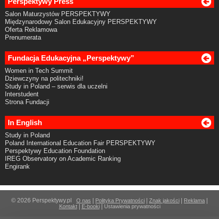
Perspektywy Press
Salon Maturzystów PERSPEKTYWY
Międzynarodowy Salon Edukacyjny PERSPEKTYWY
Oferta Reklamowa
Prenumerata
Fundacja Edukacyjna „Perspektywy”
Women in Tech Summit
Dziewczyny na politechniki!
Study in Poland – serwis dla uczelni
Interstudent
Strona Fundacji
In English
Study in Poland
Poland International Education Fair PERSPEKTYWY
Perspektywy Education Foundation
IREG Observatory on Academic Ranking
Engirank
© 2026 Perspektywy.pl
|
|
|
|
O nas
Polityka Prywatności
Znak jakości
Reklama
|
|
Kontakt
E-booki
Ustawienia prywatności