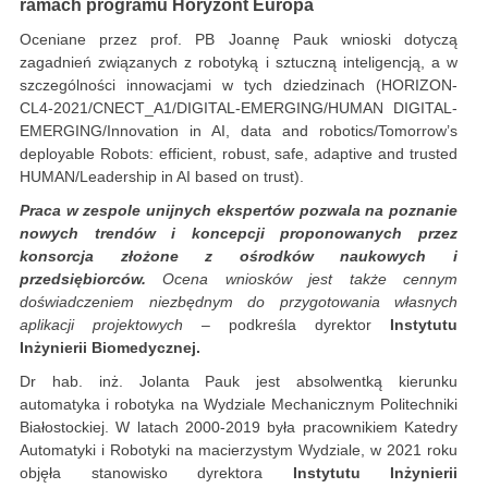
ramach programu Horyzont Europa
Oceniane przez prof. PB Joannę Pauk wnioski dotyczą
zagadnień związanych z robotyką i sztuczną inteligencją, a w
szczególności innowacjami w tych dziedzinach (HORIZON-
CL4-2021/CNECT_A1/DIGITAL-EMERGING/HUMAN DIGITAL-
EMERGING/Innovation in AI, data and robotics/Tomorrow’s
deployable Robots: efficient, robust, safe, adaptive and trusted
HUMAN/Leadership in AI based on trust).
Praca w zespole unijnych ekspertów pozwala na poznanie
nowych trendów i koncepcji proponowanych przez
konsorcja złożone z ośrodków naukowych i
przedsiębiorców.
Ocena wniosków jest także cennym
doświadczeniem niezbędnym do przygotowania własnych
aplikacji projektowych
– podkreśla dyrektor
Instytutu
Inżynierii Biomedycznej.
Dr hab. inż. Jolanta Pauk jest absolwentką kierunku
automatyka i robotyka na Wydziale Mechanicznym Politechniki
Białostockiej. W latach 2000-2019 była pracownikiem Katedry
Automatyki i Robotyki na macierzystym Wydziale, w 2021 roku
objęła stanowisko dyrektora
Instytutu Inżynierii