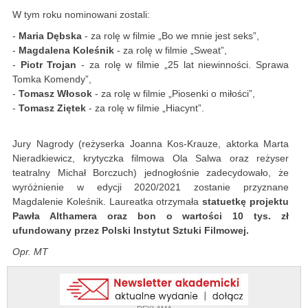
W tym roku nominowani zostali:
-
Maria Dębska
- za rolę w filmie „Bo we mnie jest seks”,
-
Magdalena Koleśnik
- za rolę w filmie „Sweat”,
-
Piotr Trojan
- za rolę w filmie „25 lat niewinności. Sprawa
Tomka Komendy”,
-
Tomasz Włosok
- za rolę w filmie „Piosenki o miłości”,
-
Tomasz Ziętek
- za rolę w filmie „Hiacynt”.
Jury Nagrody (reżyserka Joanna Kos-Krauze, aktorka Marta
Nieradkiewicz, krytyczka filmowa Ola Salwa oraz reżyser
teatralny Michał Borczuch) jednogłośnie zadecydowało, że
wyróżnienie w edycji 2020/2021 zostanie przyznane
Magdalenie Koleśnik. Laureatka otrzymała
statuetkę projektu
Pawła Althamera oraz bon o wartości 10 tys. zł
ufundowany przez Polski Instytut Sztuki Filmowej.
Opr. MT