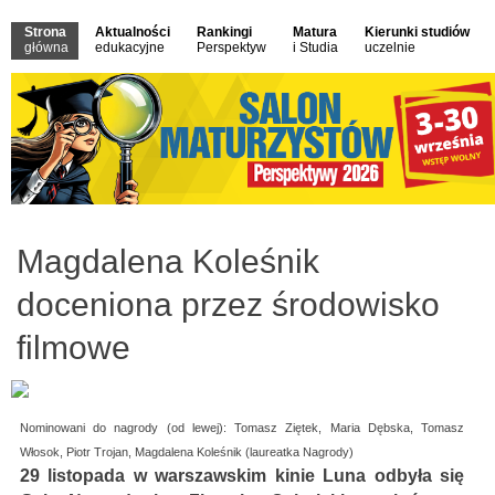
Strona
Aktualności
Rankingi
Matura
Kierunki studiów
główna
edukacyjne
Perspektyw
i Studia
uczelnie
Magdalena Koleśnik
doceniona przez środowisko
filmowe
Nominowani do nagrody (od lewej): Tomasz Ziętek, Maria Dębska, Tomasz
Włosok, Piotr Trojan, Magdalena Koleśnik (laureatka Nagrody)
29 listopada w warszawskim kinie Luna odbyła się