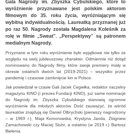
Gala Nagrody im. Zbyszka Cybulskiego, które to
wyróżnienie przyznawane jest polskim aktorom
filmowym do 35. roku życia, wyróżniającym się
wybitną indywidualnością. Laureatką przyznanej już
po raz 50. Nagrody została Magdalena Koleśnik za
rolę w filmie „Sweat”. „Perspektywy” są patronem
medialnym Nagrody.
Przyznane w tym roku wyróżnienie było wyjątkowe nie tylko ze
względu na swój jubileuszowy charakter. Odmiennie niż dotąd
nominowano do Nagrody filmy, które swoje premiery miały w
okresie ostatnich dwóch lat (2019-2021) – wszystko przez
pandemię i czasowe zamknięcie kin w Polsce.
Jak powiedział w czasie Gali Jacek Cegiełka, redaktor naczelny
magazynu KINO (i prezes Fundacji KINO), już same nominacje
do Nagrody im. Zbyszka Cybulskiego stanowią ogromne
wyróżnienie dla młodych aktorów. Dość zauważyć, że wśród
laureatów znajdują się Daniel Olbrychski (pierwszy nagrodzony
– w 1969 r.), Maja Komorowska, Krystyna Janda, Zbigniew
Zamachowski czy Maciej Stuhr, a ostatnio (w 2019 r.) Bartosz
Bielenia.