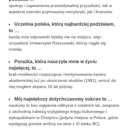
spokoju i zapewnienia przewidywalnej przyszłości, tak w
aspekcie szeroko pojmowanej merytoryki, jak i finansów.
Uczelnia polska, którą najbardziej podziwiam,
to …
każda inna odpowiedź byłaby nie na miejscu, więc
oczywiście Uniwersytet Rzeszowski, którzy ciągle się
rozwija.
Porażka, która nauczyła mnie w życiu
najwięcej, to …
brak możliwości rozpoczęcia i kontynuowania kariery
akademickiej tuż po ukończeniu studiów (1981); wrócić do
niej mogłem dopiero 16 lat później.
Mój największy dotychczasowy sukces to …
naukowy to bez wątpienia odkrycia z ostatnich lat, związane
z zachodnią rubieżą scytyjskiego kręgu kulturowego i
wykopaliskami w Chotyńcu (jedyne miejsce w Polsce, gdzie
występują greckie amfory na wino z VI wieku BC).