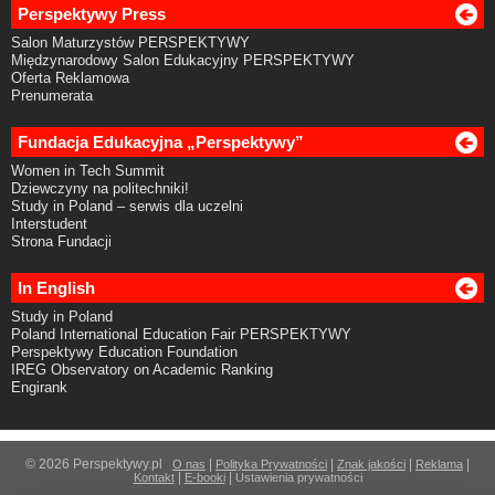
Perspektywy Press
Salon Maturzystów PERSPEKTYWY
Międzynarodowy Salon Edukacyjny PERSPEKTYWY
Oferta Reklamowa
Prenumerata
Fundacja Edukacyjna „Perspektywy”
Women in Tech Summit
Dziewczyny na politechniki!
Study in Poland – serwis dla uczelni
Interstudent
Strona Fundacji
In English
Study in Poland
Poland International Education Fair PERSPEKTYWY
Perspektywy Education Foundation
IREG Observatory on Academic Ranking
Engirank
© 2026 Perspektywy.pl
|
|
|
|
O nas
Polityka Prywatności
Znak jakości
Reklama
|
|
Kontakt
E-booki
Ustawienia prywatności