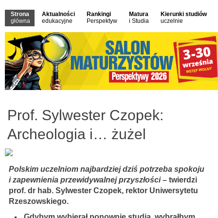
Strona
Aktualności
Rankingi
Matura
Kierunki studiów
główna
edukacyjne
Perspektyw
i Studia
uczelnie
Prof. Sylwester Czopek:
Archeologia i… żużel
Polskim uczelniom najbardziej dziś potrzeba spokoju
i zapewnienia przewidywalnej przyszłości
– twierdzi
prof. dr hab. Sylwester Czopek, rektor Uniwersytetu
Rzeszowskiego.
Gdybym wybierał ponownie studia, wybrałbym