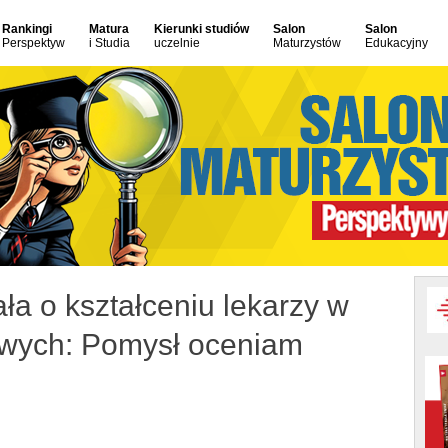
Rankingi
Matura
Kierunki studiów
Salon
Salon
Perspektyw
i Studia
uczelnie
Maturzystów
Edukacyjny
ła o kształceniu lekarzy w
wych: Pomysł oceniam