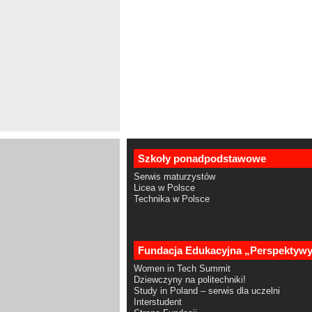
Szkoły ponadpodstawowe
Serwis maturzystów
Licea w Polsce
Technika w Polsce
Fundacja Edukacyjna „Perspektyw
Women in Tech Summit
Dziewczyny na politechniki!
Study in Poland – serwis dla uczelni
Interstudent