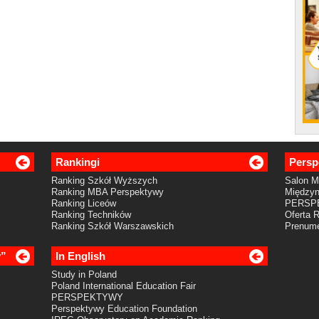
Rankingi
Persp
Ranking Szkół Wyższych
Salon 
Ranking MBA Perspektywy
Międzyn
Ranking Liceów
PERSP
Ranking Techników
Oferta 
Ranking Szkół Warszawskich
Prenume
y”
In English
Study in Poland
Poland International Education Fair
PERSPEKTYWY
Perspektywy Education Foundation