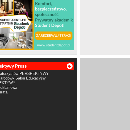
ektywy Press
Maturzystów PERSPEKTYWY
arodowy Salon Edukacyjny
EKTYWY
Reklamowa
rata