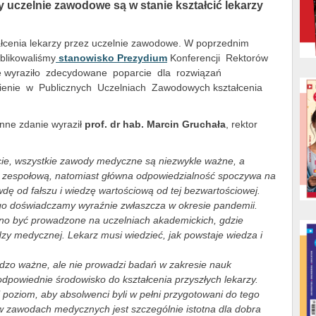
 uczelnie zawodowe są w stanie kształcić lekarzy
ałcenia lekarzy przez uczelnie zawodowe. W poprzednim
blikowaliśmy
stanowisko Prezydium
Konferencji Rektorów
e wyraziło zdecydowane poparcie dla rozwiązań
omienie w Publicznych Uczelniach Zawodowych kształcenia
enne zdanie wyraził
prof. dr hab. Marcin Gruchała
, rektor
ie, wszystkie zawody medyczne są niezwykle ważne, a
ą zespołową, natomiast główna odpowiedzialność spoczywa na
wdę od fałszu i wiedzę wartościową od tej bezwartościowej.
o doświadczamy wyraźnie zwłaszcza w okresie pandemii.
inno być prowadzone na uczelniach akademickich, gdzie
zy medycznej. Lekarz musi wiedzieć, jak powstaje wiedza i
dzo ważne, ale nie prowadzi badań w zakresie nauk
dpowiednie środowisko do kształcenia przyszłych lekarzy.
poziom, aby absolwenci byli w pełni przygotowani do tego
w zawodach medycznych jest szczególnie istotna dla dobra