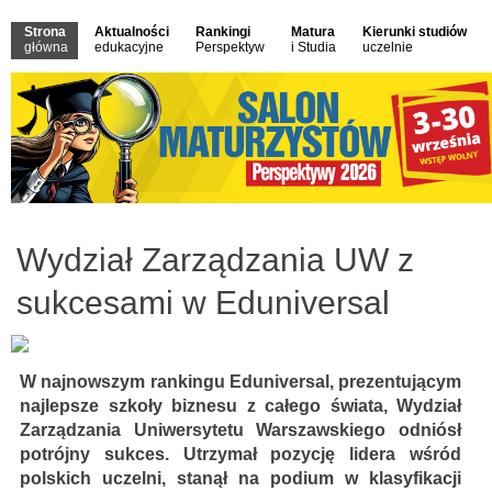
Strona
Aktualności
Rankingi
Matura
Kierunki studiów
główna
edukacyjne
Perspektyw
i Studia
uczelnie
Wydział Zarządzania UW z
sukcesami w Eduniversal
W najnowszym rankingu Eduniversal, prezentującym
najlepsze szkoły biznesu z całego świata, Wydział
Zarządzania Uniwersytetu Warszawskiego odniósł
potrójny sukces. Utrzymał pozycję lidera wśród
polskich uczelni, stanął na podium w klasyfikacji