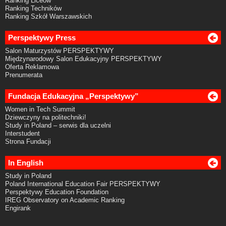
Ranking Liceów
Ranking Techników
Ranking Szkół Warszawskich
Perspektywy Press
Salon Maturzystów PERSPEKTYWY
Międzynarodowy Salon Edukacyjny PERSPEKTYWY
Oferta Reklamowa
Prenumerata
Fundacja Edukacyjna „Perspektywy”
Women in Tech Summit
Dziewczyny na politechniki!
Study in Poland – serwis dla uczelni
Interstudent
Strona Fundacji
In English
Study in Poland
Poland International Education Fair PERSPEKTYWY
Perspektywy Education Foundation
IREG Observatory on Academic Ranking
Engirank