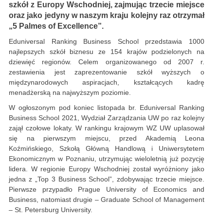
szkół z Europy Wschodniej, zajmując trzecie miejsce
oraz jako jedyny w naszym kraju kolejny raz otrzymał
„5 Palmes of Excellence”.
Eduniversal Ranking Business School przedstawia 1000
najlepszych szkół biznesu ze 154 krajów podzielonych na
dziewięć regionów. Celem organizowanego od 2007 r.
zestawienia jest zaprezentowanie szkół wyższych o
międzynarodowych aspiracjach, kształcących kadrę
menadżerską na najwyższym poziomie.
W ogłoszonym pod koniec listopada br. Eduniversal Ranking
Business School 2021, Wydział Zarządzania UW po raz kolejny
zajął czołowe lokaty. W rankingu krajowym WZ UW uplasował
się na pierwszym miejscu, przed Akademią Leona
Koźmińskiego, Szkołą Główną Handlową i Uniwersytetem
Ekonomicznym w Poznaniu, utrzymując wieloletnią już pozycję
lidera. W regionie Europy Wschodniej został wyróżniony jako
jedna z „Top 3 Business School”, zdobywając trzecie miejsce.
Pierwsze przypadło Prague University of Economics and
Business, natomiast drugie – Graduate School of Management
– St. Petersburg University.