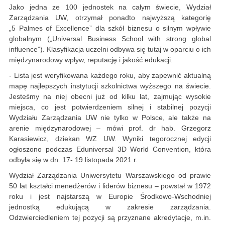
Jako jedna ze 100 jednostek na całym świecie, Wydział
Zarządzania UW, otrzymał ponadto najwyższą kategorię
„5 Palmes of Excellence” dla szkół biznesu o silnym wpływie
globalnym („Universal Business School with strong global
influence”). Klasyfikacja uczelni odbywa się tutaj w oparciu o ich
międzynarodowy wpływ, reputację i jakość edukacji.
- Lista jest weryfikowana każdego roku, aby zapewnić aktualną
mapę najlepszych instytucji szkolnictwa wyższego na świecie.
Jesteśmy na niej obecni już od kilku lat, zajmując wysokie
miejsca, co jest potwierdzeniem silnej i stabilnej pozycji
Wydziału Zarządzania UW nie tylko w Polsce, ale także na
arenie międzynarodowej – mówi prof. dr hab. Grzegorz
Karasiewicz, dziekan WZ UW. Wyniki tegorocznej edycji
ogłoszono podczas Eduniversal 3D World Convention, która
odbyła się w dn. 17- 19 listopada 2021 r.
Wydział Zarządzania Uniwersytetu Warszawskiego od prawie
50 lat kształci menedżerów i liderów biznesu – powstał w 1972
roku i jest najstarszą w Europie Środkowo-Wschodniej
jednostką edukującą w zakresie zarządzania.
Odzwierciedleniem tej pozycji są przyznane akredytacje, m.in.