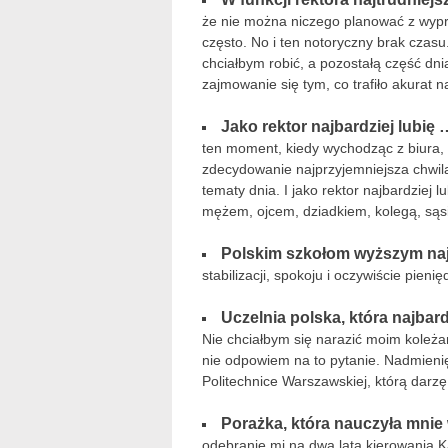
że nie można niczego planować z wypr
często. No i ten notoryczny brak czasu.
chciałbym robić, a pozostałą część dni
zajmowanie się tym, co trafiło akurat n
Jako rektor najbardziej lubię 
ten moment, kiedy wychodząc z biura
zdecydowanie najprzyjemniejsza chwila
tematy dnia. I jako rektor najbardziej l
mężem, ojcem, dziadkiem, kolegą, s
Polskim szkołom wyższym naj
stabilizacji, spokoju i oczywiście pienię
Uczelnia polska, która najbar
Nie chciałbym się narazić moim koleża
nie odpowiem na to pytanie. Nadmienię t
Politechnice Warszawskiej, którą dar
Porażka, która nauczyła mnie
odebranie mi na dwa lata kierowania K