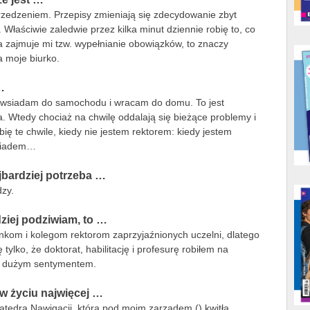
zedzeniem. Przepisy zmieniają się zdecydowanie zbyt
 Właściwie zaledwie przez kilka minut dziennie robię to, co
a zajmuje mi tzw. wypełnianie obowiązków, to znaczy
a moje biurko.
…
, wsiadam do samochodu i wracam do domu. To jest
. Wtedy chociaż na chwilę oddalają się bieżące problemy i
ubię te chwile, kiedy nie jestem rektorem: kiedy jestem
ąsiadem…
bardziej potrzeba …
dzy.
dziej podziwiam, to …
nkom i kolegom rektorom zaprzyjaźnionych uczelni, dlatego
ylko, że doktorat, habilitację i profesurę robiłem na
zę dużym sentymentem.
 w życiu najwięcej …
atedrą Nawigacji, która pod moim zarządem () kwitła,