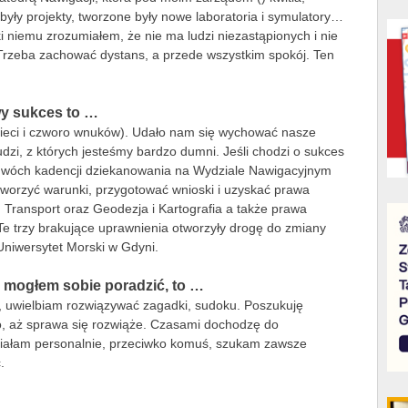
e, były projekty, tworzone były nowe laboratoria i symulatory…
ki niemu zrozumiałem, że nie ma ludzi niezastąpionych i nie
 Trzeba zachować dystans, a przede wszystkim spokój. Ten
y sukces to …
dzieci i czworo wnuków). Udało nam się wychować nasze
dzi, z których jesteśmy bardzo dumni. Jeśli chodzi o sukces
 dwóch kadencji dziekanowania na Wydziale Nawigacyjnym
tworzyć warunki, przygotować wnioski i uzyskać prawa
Transport oraz Geodezja i Kartografia a także prawa
 Te trzy brakujące uprawnienia otworzyły drogę do zmiany
Uniwersytet Morski w Gdyni.
e mogłem sobie poradzić, to …
ą, uwielbiam rozwiązywać zagadki, sudoku. Poszukuję
o, aż sprawa się rozwiąże. Czasami dochodzę do
ziałam personalnie, przeciwko komuś, szukam zawsze
.