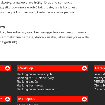
dwójkę, a najlepiej we trójkę. Druga to sentencja
ystko powinno się robić tak prosto, jak tylko to jest
nsu czegoś komplikować, kiedy rozwiązanie jest na
arzy …
nej, bezludnej wyspie, bez zasięgu telefonicznego. I może
ła aromatyczna herbata, dobra książka, jakaś muzyczka w tle
ż z godzinkę.
Rankingi
Persp
Ranking Szkół Wyższych
Salon 
Ranking MBA Perspektywy
Międzyn
Ranking Liceów
PERSP
Ranking Techników
Oferta 
Ranking Szkół Warszawskich
Prenume
y”
In English