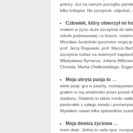
pokory. Już na samym początku pandemi
kilku kolegów. Na szczęście, odpukać,
Człowiek, który otworzył mi h
miałem w życiu duże szczęście do takic
szkole podstawowej i w liceum, matemat
Mirosław Jurdziński (promotor mojej pra
prof. Jerzy Rogowski, prof. Marcin Bar
szczęście trafiać na świetnych kapita
Władysława Rymarza, Juliana Witkowsk
Chmiela, Marka Chełkowskiego, Eugen
Moja ukryta pasja to …
wiele pasji: gra w szachy, rozwiązywan
grałem w nią amatorsko przez ponad 40
stadionu. Ostatnio to także nordic walk
pastorałek z całego świata i porównywa
Wydałem nawet kilka śpiewników szant
Moja dewiza życiowa …
mam dwie. Jedna to rada ojca:
nunqua