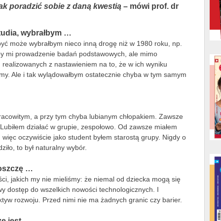
ak poradzić sobie z daną kwestią
– mówi p
rof. dr
tudia, wybrałbym …
yć może wybrałbym nieco inną drogę niż w 1980 roku, np.
ałby mi prowadzenie badań podstawowych, ale mimo
 realizowanych z nastawieniem na to, że w ich wyniku
my. Ale i tak wylądowałbym ostatecznie chyba w tym samym
acowitym, a przy tym chyba lubianym chłopakiem. Zawsze
Lubiłem działać w grupie, zespołowo. Od zawsze miałem
, więc oczywiście jako student byłem starostą grupy. Nigdy o
ziło, to był naturalny wybór.
oszczę …
ści, jakich my nie mieliśmy: że niemal od dziecka mogą się
wy dostęp do wszelkich nowości technologicznych. I
yw rozwoju. Przed nimi nie ma żadnych granic czy barier.
ze jest …