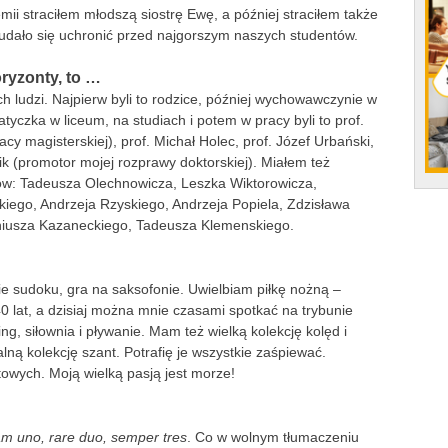
i straciłem młodszą siostrę Ewę, a później straciłem także
 udało się uchronić przed najgorszym naszych studentów.
oryzonty, to …
h ludzi. Najpierw byli to rodzice, później wychowawczynie w
yczka w liceum, na studiach i potem w pracy byli to prof.
cy magisterskiej), prof. Michał Holec, prof. Józef Urbański,
lik (promotor mojej rozprawy doktorskiej). Miałem też
nów: Tadeusza Olechnowicza, Leszka Wiktorowicza,
iego, Andrzeja Rzyskiego, Andrzeja Popiela, Zdzisława
iusza Kazaneckiego, Tadeusza Klemenskiego.
ie sudoku, gra na saksofonie. Uwielbiam piłkę nożną –
 lat, a dzisiaj można mnie czasami spotkać na trybunie
ing, siłownia i pływanie. Mam też wielką kolekcję kolęd i
lną kolekcję szant. Potrafię je wszystkie zaśpiewać.
owych. Moją wielką pasją jest morze!
m uno, rare duo, semper tres
. Co w wolnym tłumaczeniu