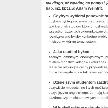
tak długo, aż
wpadnę na pomysł, j
hab. inż. kpt.ż.w. Adam Weintrit.
Gdybym wybierał ponownie s
gdybym był tegorocznym maturzystą, b
taki kierunek studiów, który umożliwi
wszystko raczej tych ukierunkowanych,
rozwiązywane byłyby konkretne proble
miejscu, w którym teraz jestem.
Jako student byłem …
zdolnym, ambitnym, obowiązkowym, pr
miałem mnóstwo kolegów i koleżanek. 
też silnie rozwinięte cechy przywódcze
to nie zabiegałem, ale tak jakoś wychod
Dzisiejszym studentom zazdr
oczywiście młodości, no i tych możliwo
uczyć języka angielskiego, że mają łat
zazdroszczę im niesamowitych perspekt
W funkcji rektora najtrudniejs