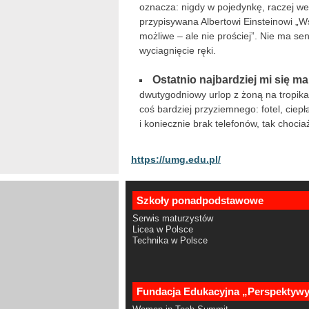
oznacza: nigdy w pojedynkę, raczej we 
przypisywana Albertowi Einsteinowi „Wsz
możliwe – ale nie prościej”. Nie ma se
wyciagnięcie ręki.
Ostatnio najbardziej mi się m
dwutygodniowy urlop z żoną na tropikal
coś bardziej przyziemnego: fotel, ciep
i koniecznie brak telefonów, tak chocia
https://umg.edu.pl/
Szkoły ponadpodstawowe
Serwis maturzystów
Licea w Polsce
Technika w Polsce
Fundacja Edukacyjna „Perspektyw