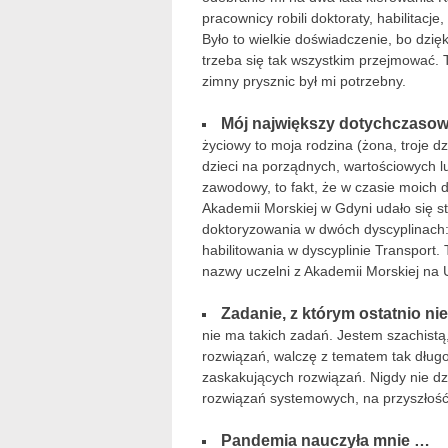
pracownicy robili doktoraty, habilitacj
Było to wielkie doświadczenie, bo dzię
trzeba się tak wszystkim przejmować.
zimny prysznic był mi potrzebny.
Mój największy dotychczasow
życiowy to moja rodzina (żona, troje 
dzieci na porządnych, wartościowych lu
zawodowy, to fakt, że w czasie moich
Akademii Morskiej w Gdyni udało się s
doktoryzowania w dwóch dyscyplinach: 
habilitowania w dyscyplinie Transport.
nazwy uczelni z Akademii Morskiej na 
Zadanie, z którym ostatnio ni
nie ma takich zadań. Jestem szachist
rozwiązań, walczę z tematem tak dług
zaskakujących rozwiązań. Nigdy nie d
rozwiązań systemowych, na przyszłość
Pandemia nauczyła mnie …