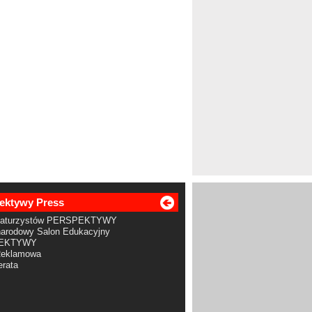
ektywy Press
Maturzystów PERSPEKTYWY
arodowy Salon Edukacyjny
EKTYWY
Reklamowa
rata