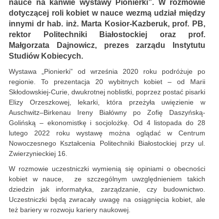
nauce na kanwie wystawy Pionierki”. W rozmowie
dotyczącej roli kobiet w nauce wezmą udział między
innymi dr hab. inż. Marta Kosior-Kazberuk, prof. PB,
rektor Politechniki Białostockiej oraz prof.
Małgorzata Dajnowicz, prezes zarządu Instytutu
Studiów Kobiecych.
Wystawa „Pionierki” od września 2020 roku podróżuje po
regionie. To prezentacja 20 wybitnych kobiet – od Marii
Skłodowskiej-Curie, dwukrotnej noblistki, poprzez postać pisarki
Elizy Orzeszkowej, lekarki, która przeżyła uwięzienie w
Auschwitz–Birkenau Ireny Białówny po Zofię Daszyńską-
Golińską – ekonomistkę i socjolożkę. Od 4 listopada do 28
lutego 2022 roku wystawę można oglądać w Centrum
Nowoczesnego Kształcenia Politechniki Białostockiej przy ul.
Zwierzynieckiej 16.
W rozmowie uczestniczki wymienią się opiniami o obecności
kobiet w nauce, ze szczególnym uwzględnieniem takich
dziedzin jak informatyka, zarządzanie, czy budownictwo.
Uczestniczki będą zwracały uwagę na osiągnięcia kobiet, ale
też bariery w rozwoju kariery naukowej.