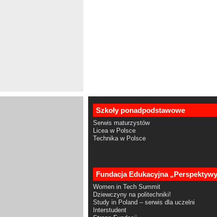
Szkoły ponadpodstawowe
Serwis maturzystów
Licea w Polsce
Technika w Polsce
Fundacja Edukacyjna „Perspektyw
Women in Tech Summit
Dziewczyny na politechniki!
Study in Poland – serwis dla uczelni
Interstudent