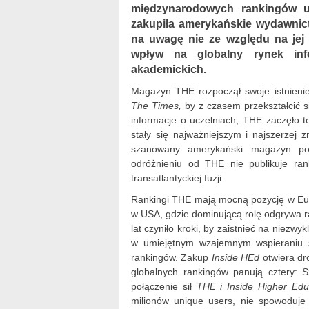
międzynarodowych rankingów u
zakupiła amerykańskie wydawni
na uwagę nie ze względu na jej 
wpływ na globalny rynek inf
akademickich.
Magazyn THE rozpoczął swoje istnienie
The Times,
by z czasem przekształcić 
informacje o uczelniach, THE zaczęło t
stały się najważniejszym i najszerze
szanowany amerykański magazyn po
odróżnieniu od THE nie publikuje ra
transatlantyckiej fuzji.
Rankingi THE mają mocną pozycję w Europ
w USA, gdzie dominującą rolę odgrywa 
lat czyniło kroki, by zaistnieć na nie
w umiejętnym wzajemnym wspieraniu si
rankingów. Zakup
Inside HEd
otwiera dr
globalnych rankingów panują cztery:
połączenie sił
THE i Inside Higher Edu
milionów unique users, nie spowoduje