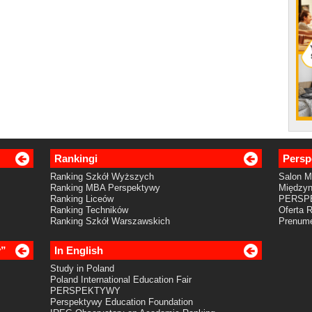
Rankingi
Persp
Ranking Szkół Wyższych
Salon 
Ranking MBA Perspektywy
Międzyn
Ranking Liceów
PERSP
Ranking Techników
Oferta 
Ranking Szkół Warszawskich
Prenume
y”
In English
Study in Poland
Poland International Education Fair
PERSPEKTYWY
Perspektywy Education Foundation