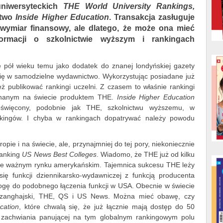
niwersyteckich
THE World University Rankings,
ctwo
Inside Higher Education
. Transakcja zasługuje
wymiar finansowy, ale dlatego, że może ona mieć
ormacji o szkolnictwie wyższym i rankingach
 pół wieku temu jako dodatek do znanej londyńskiej gazety
się w samodzielne wydawnictwo. Wykorzystując posiadane już
eż publikować rankingi uczelni. Z czasem to właśnie rankingi
j znanym na świecie produktem THE.
Inside Higher Education
święcony, podobnie jak THE, szkolnictwu wyższemu, w
nkingów. I chyba w rankingach dopatrywać należy powodu
ie i na świecie, ale, przynajmniej do tej pory, niekoniecznie
ranking
US News Best Colleges
. Wiadomo, że THE już od kilku
zwykle ważnym rynku amerykańskim. Tajemnica sukcesu THE leży
ę funkcji dziennikarsko-wydawniczej z funkcją producenta
ogę do podobnego łączenia funkcji w USA. Obecnie w świecie
 Szanghajski, THE, QS i US News. Można mieć obawę, czy
cation
, które chwalą się, że już łącznie mają dostęp do 50
 zachwiania panującej na tym globalnym rankingowym polu