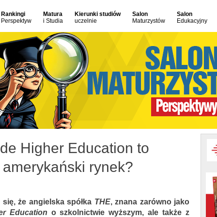
Rankingi
Matura
Kierunki studiów
Salon
Salon
Perspektyw
i Studia
uczelnie
Maturzystów
Edukacyjny
ide Higher Education to
 amerykański rynek?
 się, że angielska spółka
THE
, znana zarówno jako
er Education
o szkolnictwie wyższym, ale także z