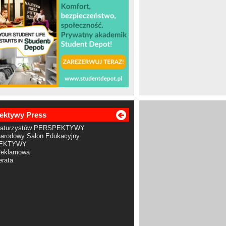
ektywy Press
Maturzystów PERSPEKTYWY
arodowy Salon Edukacyjny
EKTYWY
Reklamowa
rata