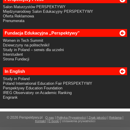
Salon Maturzystów PERSPEKTYWY
Międzynarodowy Salon Edukacyjny PERSPEKTYWY
Oferta Reklamowa
Prenumerata
Fundacja Edukacyjna „Perspektywy”
Women in Tech Summit
Dziewczyny na politechniki!
Study in Poland – serwis dla uczelni
Interstudent
Strona Fundacji
In English
Study in Poland
Poland International Education Fair PERSPEKTYWY
Perspektywy Education Foundation
IREG Observatory on Academic Ranking
Engirank
© 2026 Perspektywy.pl
|
|
|
|
O nas
Polityka Prywatności
Znak jakości
Reklama
|
|
Kontakt
E-booki
Ustawienia prywatności