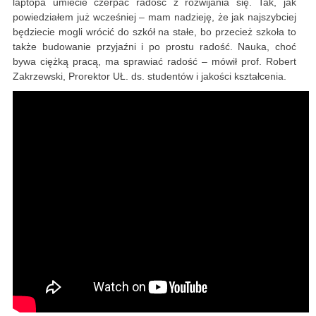
laptopa umiecie czerpać radość z rozwijania się. Tak, jak
powiedziałem już wcześniej – mam nadzieję, że jak najszybciej
będziecie mogli wrócić do szkół na stałe, bo przecież szkoła to
także budowanie przyjaźni i po prostu radość. Nauka, choć
bywa ciężką pracą, ma sprawiać radość – mówił prof. Robert
Zakrzewski, Prorektor UŁ. ds. studentów i jakości kształcenia.