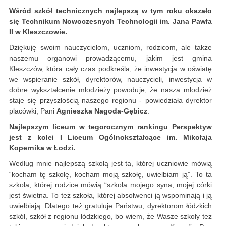
Wśród szkół technicznych najlepszą w tym roku okazało
się Technikum Nowoczesnych Technologii im. Jana Pawła
II w Kleszczowie.
Dziękuję swoim nauczycielom, uczniom, rodzicom, ale także
naszemu organowi prowadzącemu, jakim jest gmina
Kleszczów, która cały czas podkreśla, że inwestycja w oświatę
we wspieranie szkół, dyrektorów, nauczycieli, inwestycja w
dobre wykształcenie młodzieży powoduje, że nasza młodzież
staje się przyszłością naszego regionu - powiedziała dyrektor
placówki, Pani
Agnieszka Nagoda-Gębicz
.
Najlepszym liceum w tegorocznym rankingu Perspektyw
jest z kolei I Liceum Ogólnokształcące im. Mikołaja
Kopernika w Łodzi.
Według mnie najlepszą szkołą jest ta, której uczniowie mówią
“kocham tę szkołę, kocham moją szkołę, uwielbiam ją”. To ta
szkoła, której rodzice mówią “szkoła mojego syna, mojej córki
jest świetna. To też szkoła, której absolwenci ją wspominają i ją
uwielbiają. Dlatego też gratuluje Państwu, dyrektorom łódzkich
szkół, szkół z regionu łódzkiego, bo wiem, że Wasze szkoły też