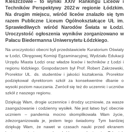
Kleszczowie – to wyniki XXIV Rankingu Liceów i
Techników Perspektywy 2022 w regionie Łódzkim.
Na drugim miejscu, wśród liceów znalazło się tym
razem Publiczne Liceum Ogólnokształcące UŁ im.
Sprawiedliwych wśród Narodów Świata w Łodzi.
Uroczystość ogłoszenia wyników zorganizowano w
Pałacu Biedermanna Uniwersytetu Łódzkiego.
Na uroczystości obecni byli przedstawiciele Kuratorium Oświaty
w Łodzi, Okręgowej Komisji Egzaminacyjnej, Wydziału Edukacji
Urzędu Miasta Łodzi oraz władze liceów i techników z Łodzi i
regionu łódzkiego. Gospodarzem był Prof. Robert Zakrzewski,
Prorektor UŁ. ds. studentów i jakości kształcenia. Prorektor
podziękował dyrektorom szkół za konsekwentne dbanie o
wysoki poziom nauczania. Zwrócił się też do uczennic i uczniów
szkół z naszego regionu.
Dziękuję Wam, drogie uczennice i drodzy uczniowie, za wasze
zaangażowanie i codzienny wysiłek. Nie jest łatwo być obecnie
uczniem – pandemia mocno skomplikowała Wam życie,
zdezorganizowała je, jestem tego świadomy. Tym bardziej
dziękuję Wam, że nawet w czasach nauki przed ekranem