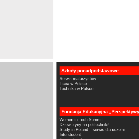
Szkoły ponadpodstawowe
Serwis maturzystów
Licea w Polsce
Technika w Polsce
Fundacja Edukacyjna „Perspektyw
Women in Tech Summit
Dziewczyny na politechniki!
Study in Poland – serwis dla uczelni
Interstudent