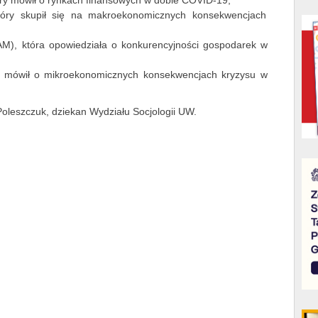
óry mówił o rynkach finansowych w dobie COVID-19;
tóry skupił się na makroekonomicznych konsekwencjach
AM), która opowiedziała o konkurencyjności gospodarek w
ry mówił o mikroekonomicznych konsekwencjach kryzysu w
oleszczuk, dziekan Wydziału Socjologii UW.