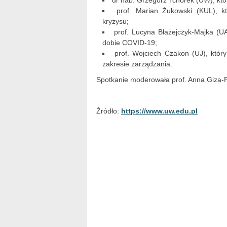
dr hab. Grzegorz Tchorek (UW), kt
prof. Marian Żukowski (KUL), k
kryzysu;
prof. Lucyna Błażejczyk-Majka (U
dobie COVID-19;
prof. Wojciech Czakon (UJ), któ
zakresie zarządzania.
Spotkanie moderowała prof. Anna Giza-P
Źródło:
https://www.uw.edu.pl