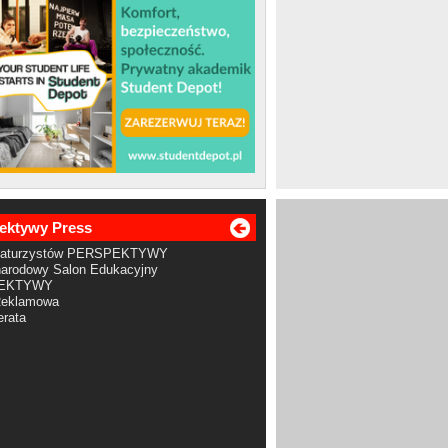
ektywy Press
Maturzystów PERSPEKTYWY
arodowy Salon Edukacyjny
EKTYWY
Reklamowa
rata