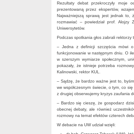
Rezultaty debat przekroczyły moje 
prezentowaną przez ekspertów, wzajem
Najważniejszą sprawą jest jednak to
rozmawiać – powiedział prof. Alojzy
Uniwersytetów.
Podczas spotkania głos zabrali rektorzy 
– Jedna z definicji szczęścia mówi 
funkcjonowanie w następnym dniu. O ile
w szerszym wymiarze społecznym, uniw
pokazały, że istnieje potrzeba rozmow
Kalinowski, rektor KUL.
– Sądzę, że bardzo ważne jest to, byśm
we współczesnym świecie, o tym, co się d
z drugiej obserwujemy kryzys zaufania d
– Bardzo się cieszę, że gospodarz dzisi
obecnej debaty, ale również uczestnik
rozmowy na temat efektów czterech debat 
W debacie na UW udział wzięli: