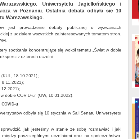
arszawskiego, Uniwersytetu Jagiellońskiego i
icza w Poznaniu. Ostatnia debata odbyła się 10
etu Warszawskiego.
ów jest prowadzenie debaty publicznej o wyzwaniach
eckiej z udziałem wszystkich zainteresowanych tematem stron.
UAM.
tery spotkania koncentrujące się wokół tematu „Świat w dobie
 eksperci z czterech uczelni.
 (KUL, 18.10.2021);
 8.11.2021);
.12.2021);
e w dobie COVID-u” (UW, 10.01.2022).
e COVID-u
ersytetów odbyła się 10 stycznia w Sali Senatu Uniwersytetu
 sprawdzić, jak jesteśmy w stanie ze sobą rozmawiać i jaki
między poszczególnymi uczelniami oraz na społeczeństwo.