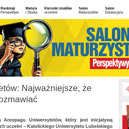
Rankingi
Matura
Kierunki studiów
Salon
Salon
Perspektyw
i Studia
uczelnie
Maturzystów
Edukacyjny
tów: Najważniejsze, że
rozmawiać
 Areopagu Uniwersytetów, który jest inicjatywą
h uczelni – Katolickiego Uniwersytetu Lubelskiego