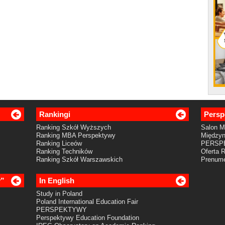
Rankingi
Persp
Ranking Szkół Wyższych
Salon 
Ranking MBA Perspektywy
Międzyn
Ranking Liceów
PERSP
Ranking Techników
Oferta 
Ranking Szkół Warszawskich
Prenume
y”
In English
Study in Poland
Poland International Education Fair
PERSPEKTYWY
Perspektywy Education Foundation