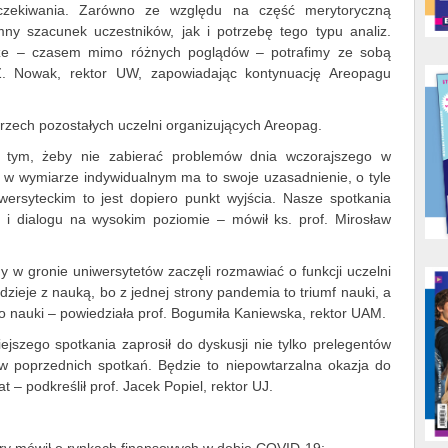
oczekiwania. Zarówno ze względu na część merytoryczną
ny szacunek uczestników, jak i potrzebę tego typu analiz.
, że – czasem mimo różnych poglądów – potrafimy ze sobą
 Z. Nowak, rektor UW, zapowiadając kontynuację Areopagu
trzech pozostałych uczelni organizujących Areopag.
o tym, żeby nie zabierać problemów dnia wczorajszego w
 w wymiarze indywidualnym ma to swoje uzasadnienie, o tyle
ersyteckim to jest dopiero punkt wyjścia. Nasze spotkania
y i dialogu na wysokim poziomie – mówił ks. prof. Mirosław
y w gronie uniwersytetów zaczęli rozmawiać o funkcji uczelni
zieje z nauką, bo z jednej strony pandemia to triumf nauki, a
o nauki – powiedziała prof. Bogumiła Kaniewska, rektor UAM.
ejszego spotkania zaprosił do dyskusji nie tylko prelegentów
ów poprzednich spotkań. Będzie to niepowtarzalna okazja do
– podkreślił prof. Jacek Popiel, rektor UJ.