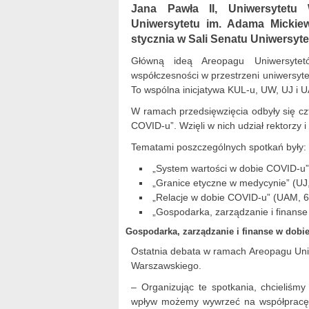
Jana Pawła II, Uniwersytetu W
Uniwersytetu im. Adama Mickiew
stycznia w Sali Senatu Uniwersyt
Główną ideą Areopagu Uniwersytet
współczesności w przestrzeni uniwersyt
To wspólna inicjatywa KUL-u, UW, UJ i 
W ramach przedsięwzięcia odbyły się cz
COVID-u”. Wzięli w nich udział rektorzy i
Tematami poszczególnych spotkań były:
„System wartości w dobie COVID-u”
„Granice etyczne w medycynie” (UJ,
„Relacje w dobie COVID-u” (UAM, 6
„Gospodarka, zarządzanie i finans
Gospodarka, zarządzanie i finanse w dobi
Ostatnia debata w ramach Areopagu Uniw
Warszawskiego.
– Organizując te spotkania, chcieliśmy
wpływ możemy wywrzeć na współpracę 