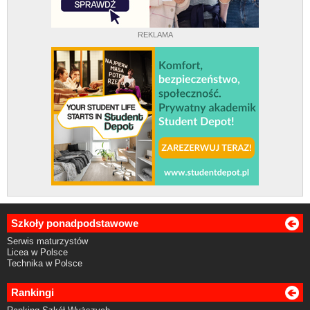
REKLAMA
Szkoły ponadpodstawowe
Serwis maturzystów
Licea w Polsce
Technika w Polsce
Rankingi