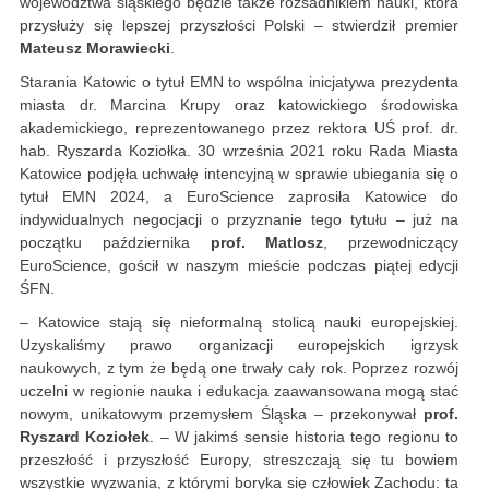
województwa śląskiego będzie także rozsadnikiem nauki, która
przysłuży się lepszej przyszłości Polski – stwierdził premier
Mateusz Morawiecki
.
Starania Katowic o tytuł EMN to wspólna inicjatywa prezydenta
miasta dr. Marcina Krupy oraz katowickiego środowiska
akademickiego, reprezentowanego przez rektora UŚ prof. dr.
hab. Ryszarda Koziołka. 30 września 2021 roku Rada Miasta
Katowice podjęła uchwałę intencyjną w sprawie ubiegania się o
tytuł EMN 2024, a EuroScience zaprosiła Katowice do
indywidualnych negocjacji o przyznanie tego tytułu – już na
początku października
prof. Matlosz
, przewodniczący
EuroScience, gościł w naszym mieście podczas piątej edycji
ŚFN.
– Katowice stają się nieformalną stolicą nauki europejskiej.
Uzyskaliśmy prawo organizacji europejskich igrzysk
naukowych, z tym że będą one trwały cały rok. Poprzez rozwój
uczelni w regionie nauka i edukacja zaawansowana mogą stać
nowym, unikatowym przemysłem Śląska – przekonywał
prof.
Ryszard Koziołek
. – W jakimś sensie historia tego regionu to
przeszłość i przyszłość Europy, streszczają się tu bowiem
wszystkie wyzwania, z którymi boryka się człowiek Zachodu: ta