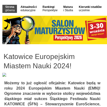
Strona
Aktualności
Rankingi
Matura
Kierunki studiów
główna
edukacyjne
Perspektyw
i Studia
uczelnie
Katowice Europejskim
Miastem Nauki 2024!
Możemy to już ogłosić oficjalnie: Katowice będą w
roku 2024 Europejskim Miastem Nauki (EMN)!
Ogromne znaczenie w wyborze stolicy województwa
śląskiego miał sukces Śląskiego Festiwalu Nauki
KATOWICE (ŚFN) – Stowarzyszenie EuroScience,