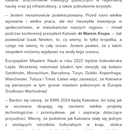
lokalne, uruchomienie inwestycji publicznych w regionalną
naukę oraz jej infrastrukturę, a także pobudzenie turystyki.
– Jestem niesamowicie podekscytowany. Przed nami wielkie
wyzwanie i wielka praca, ale też niezwykła inwestycja w
społeczeństwo, w mieszkańców naszych regionu – mówił
podczas konferencji prezydent Katowic
dr Marcin Krupa
. – Jak
powiedział Izaak Newton, to, co wiemy, to tylko kropelka, a
czego nie wiemy, to cały ocean. Jestem pewien, że z takim
zespołem możemy wypływać na wody tego oceanu.
Europejskim Miastem Nauki w roku 2022 będzie holenderska
Lejda. Wcześniej natomiast tytułem tym cieszyły się kolejno
Sztokholm, Monachium, Barcelona, Turyn, Dublin, Kopenhaga,
Manchester, Tuluza i Triest. Łatwo więc zauważyć, że Katowice
są pierwszym w tym gronie miastem położonym w Europie
Środkowo-Wschodniej!
– Bardzo się cieszę, że EMN 2024 będą Katowice, bo tutaj jak
w soczewce skupiają się zarówno wielkie projekty
technologiczne i przemysłowe, jak i aspiracje dotyczące
przyszłości. Wierzę, że podobnie jak Katowice stały się jednym
z wiodących ośrodków kulturalnych w kraju, stolica