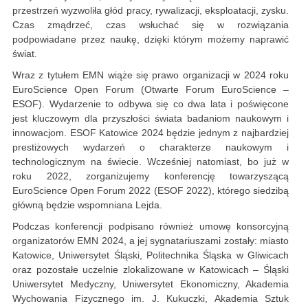
przestrzeń wyzwoliła głód pracy, rywalizacji, eksploatacji, zysku.
Czas zmądrzeć, czas wsłuchać się w rozwiązania
podpowiadane przez naukę, dzięki którym możemy naprawić
świat.
Wraz z tytułem EMN wiąże się prawo organizacji w 2024 roku
EuroScience Open Forum (Otwarte Forum EuroScience –
ESOF). Wydarzenie to odbywa się co dwa lata i poświęcone
jest kluczowym dla przyszłości świata badaniom naukowym i
innowacjom. ESOF Katowice 2024 będzie jednym z najbardziej
prestiżowych wydarzeń o charakterze naukowym i
technologicznym na świecie. Wcześniej natomiast, bo już w
roku 2022, zorganizujemy konferencję towarzyszącą
EuroScience Open Forum 2022 (ESOF 2022), którego siedzibą
główną będzie wspomniana Lejda.
Podczas konferencji podpisano również umowę konsorcyjną
organizatorów EMN 2024, a jej sygnatariuszami zostały: miasto
Katowice, Uniwersytet Śląski, Politechnika Śląska w Gliwicach
oraz pozostałe uczelnie zlokalizowane w Katowicach – Śląski
Uniwersytet Medyczny, Uniwersytet Ekonomiczny, Akademia
Wychowania Fizycznego im. J. Kukuczki, Akademia Sztuk