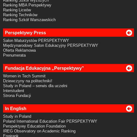
Ranking Szkół Wyższych
Ranking MBA Perspektywy
Ranking Liceów
Ranking Techników
Ranking Szkół Warszawskich
Perspektywy Press
Salon Maturzystów PERSPEKTYWY
Międzynarodowy Salon Edukacyjny PERSPEKTYWY
Oferta Reklamowa
Prenumerata
Fundacja Edukacyjna „Perspektywy”
Women in Tech Summit
Dziewczyny na politechniki!
Study in Poland – serwis dla uczelni
Interstudent
Strona Fundacji
In English
Study in Poland
Poland International Education Fair PERSPEKTYWY
Perspektywy Education Foundation
IREG Observatory on Academic Ranking
Engirank