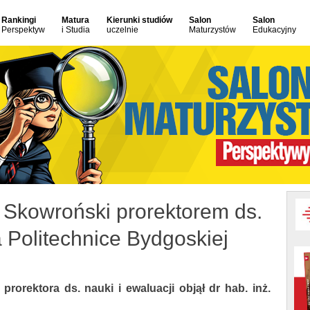
Rankingi
Matura
Kierunki studiów
Salon
Salon
Perspektyw
i Studia
uczelnie
Maturzystów
Edukacyjny
z Skowroński prorektorem ds.
a Politechnice Bydgoskiej
prorektora ds. nauki i ewaluacji objął dr hab. inż.