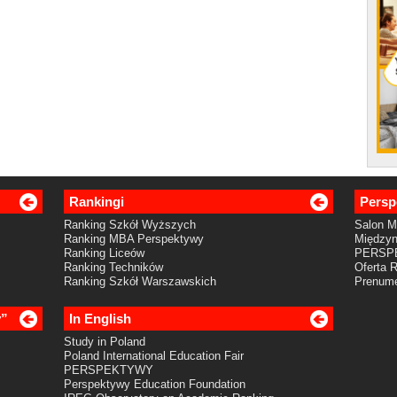
Rankingi
Persp
Ranking Szkół Wyższych
Salon 
Ranking MBA Perspektywy
Międzyn
Ranking Liceów
PERSP
Ranking Techników
Oferta 
Ranking Szkół Warszawskich
Prenume
y”
In English
Study in Poland
Poland International Education Fair
PERSPEKTYWY
Perspektywy Education Foundation