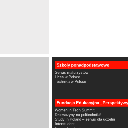
Szkoły ponadpodstawowe
Serwis maturzystów
Licea w Polsce
Technika w Polsce
Fundacja Edukacyjna „Perspektyw
Women in Tech Summit
Dziewczyny na politechniki!
Study in Poland – serwis dla uczelni
Interstudent