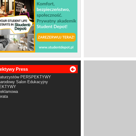
ektywy Press
Maturzystów PERSPEKTYWY
arodowy Salon Edukacyjny
EKTYWY
Reklamowa
rata