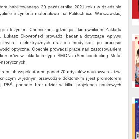
tora habilitowanego 29 października 2021 roku w dziedzinie
plinie inżynieria materiałowa na Politechnice Warszawskiej
i i Inżynierii Chemicznej, gdzie jest kierownikiem Zakładu
nż. Łukasz Skowroński prowadzi badania dotyczące wpływu
znych i dielektrycznych oraz ich modyfikacji po procesie
ciwości optyczne. Obecnie prowadzi prace nad zastosowaniem
rekursorów w układach typu SMONs (Semiconducting Metal
ensorycznych.
torem lub współautorem ponad 70 artykułów naukowych z tzw.
pomocniczym w jednym przewodzie doktorskim i jest promotorem
j PBŚ, ponadto brał udział w kilku projektach naukowych