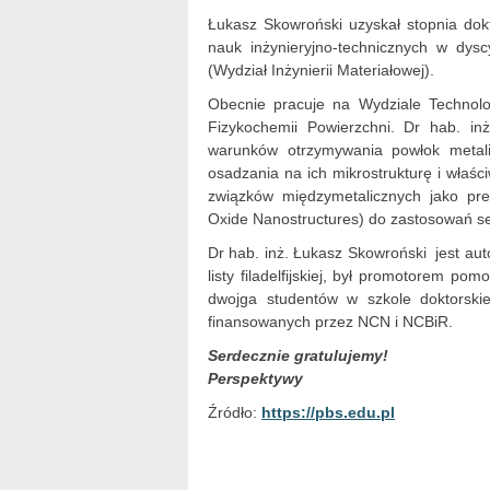
Łukasz Skowroński uzyskał stopnia dok
nauk inżynieryjno-technicznych w dyscy
(Wydział Inżynierii Materiałowej).
Obecnie pracuje na Wydziale Technologi
Fizykochemii Powierzchni. Dr hab. i
warunków otrzymywania powłok metalic
osadzania na ich mikrostrukturę i właś
związków międzymetalicznych jako p
Oxide Nanostructures) do zastosowań s
Dr hab. inż. Łukasz Skowroński jest au
listy filadelfijskiej, był promotorem 
dwojga studentów w szkole doktorskie
finansowanych przez NCN i NCBiR.
Serdecznie gratulujemy!
Perspektywy
Źródło:
https://pbs.edu.pl