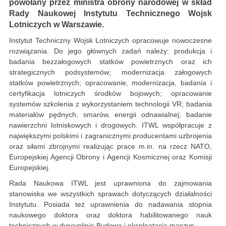
powołany przez ministra obrony narodowej w skład
Rady Naukowej Instytutu Technicznego Wojsk
Lotniczych w Warszawie.
Instytut Techniczny Wojsk Lotniczych opracowuje nowoczesne
rozwiązania. Do jego głównych zadań należy: produkcja i
badania bezzałogowych statków powietrznych oraz ich
strategicznych podsystemów; modernizacja załogowych
statków powietrznych; opracowanie, modernizacja, badania i
certyfikacja lotniczych środków bojowych; opracowanie
systemów szkolenia z wykorzystaniem technologii VR; badania
materiałów pędnych, smarów, energii odnawialnej; badanie
nawierzchni lotniskowych i drogowych. ITWL współpracuje z
największymi polskimi i zagranicznymi producentami uzbrojenia
oraz siłami zbrojnymi realizując prace m.in. na rzecz NATO,
Europejskiej Agencji Obrony i Agencji Kosmicznej oraz Komisji
Europejskiej.
Rada Naukowa ITWL jest uprawniona do zajmowania
stanowiska we wszystkich sprawach dotyczących działalności
Instytutu. Posiada też uprawnienia do nadawania stopnia
naukowego doktora oraz doktora habilitowanego nauk
technicznych w dyscyplinie Budowa i eksploatacja maszyn.