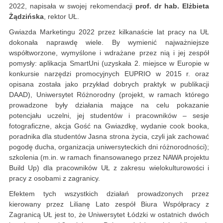
2022, napisała w swojej rekomendacji
prof. dr hab. Elżbieta
Żądzińska
, rektor UŁ.
Gwiazda Marketingu 2022 przez kilkanaście lat pracy na UŁ
dokonała naprawdę wiele. By wymienić najważniejsze
współtworzone, wymyślone i wdrażane przez nią i jej zespół
pomysły: aplikacja SmartUni (uzyskała 2. miejsce w Europie w
konkursie narzędzi promocyjnych EUPRIO w 2015 r. oraz
opisana została jako przykład dobrych praktyk w publikacji
DAAD), Uniwersytet Różnorodny (projekt, w ramach którego
prowadzone były działania mające na celu pokazanie
potencjału uczelni, jej studentów i pracowników – sesje
fotograficzne, akcja Gość na Gwiazdkę, wydanie cook booka,
poradnika dla studentów Jasna strona życia, czyli jak zachować
pogodę ducha, organizacja uniwersyteckich dni różnorodności);
szkolenia (m.in. w ramach finansowanego przez NAWA projektu
Build Up) dla pracowników UŁ z zakresu wielokulturowości i
pracy z osobami z zagranicy.
Efektem tych wszystkich działań prowadzonych przez
kierowany przez Lilianę Lato zespół Biura Współpracy z
Zagranicą UŁ jest to, że Uniwersytet Łódzki w ostatnich dwóch