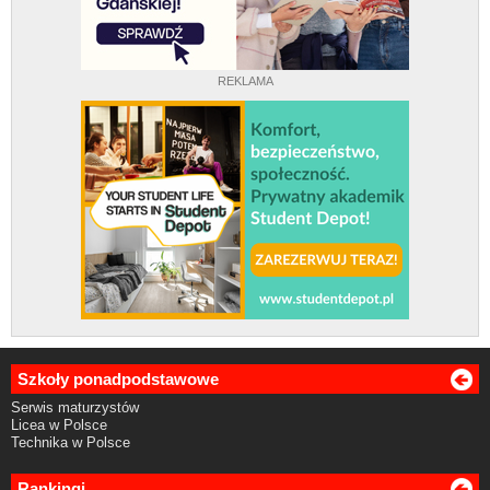
REKLAMA
Szkoły ponadpodstawowe
Serwis maturzystów
Licea w Polsce
Technika w Polsce
Rankingi