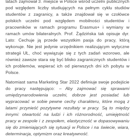
latach zajmował 3. miejsce w Polsce wśród uczelni publicznych
pod względem liczby studiujących na pełnym cyklu studiów
studentów z zagranicy, a także znajdował się w czołówce
polskich uczelni pod względem mobilności studentów i
pracowników w ramach programu Erasmus+ i wymiany w
ramach umów bilateralnych. Prof. Żądzińska tak opisuje dyr.
Lato: Cechuje ją przede wszystkim pasja do pracy, którą
wykonuje. Nie jest jedynie urzędnikiem realizującym wytyczne
strategii UŁ, choć wywiązuje się z tych zadań wzorowo, ale
również zawsze stara się być blisko zagranicznych studentów i
ich problemów, wspierać ich od pierwszych dni ich pobytu w
Polsce.
Natomiast sama Marketing Star 2022 definiuje swoje podejście
do pracy następująco:
– Aby zajmować się sprawami
umiędzynarodowienia uczelni, dobrze jest posiadać lub
wypracować w sobie pewne cechy charakteru, które mogą z
latami przynieść pozytywne rezultaty w pracy. Są to między
innymi: otwartość na ludzi i ich różnorodność, umiejętność
pracy w zespole i z zespołem, elastyczność w dopasowywaniu
się do zmieniających się sytuacji w Polsce i na świecie, wiara,
determinacja, optymizm oraz kreatywność.