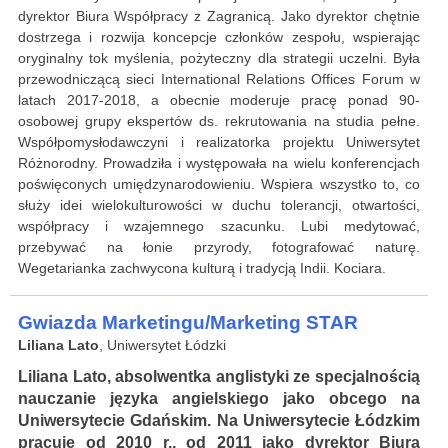
dyrektor Biura Współpracy z Zagranicą. Jako dyrektor chętnie
dostrzega i rozwija koncepcje członków zespołu, wspierając
oryginalny tok myślenia, pożyteczny dla strategii uczelni. Była
przewodniczącą sieci International Relations Offices Forum w
latach 2017-2018, a obecnie moderuje pracę ponad 90-
osobowej grupy ekspertów ds. rekrutowania na studia pełne.
Współpomysłodawczyni i realizatorka projektu Uniwersytet
Różnorodny. Prowadziła i występowała na wielu konferencjach
poświęconych umiędzynarodowieniu. Wspiera wszystko to, co
służy idei wielokulturowości w duchu tolerancji, otwartości,
współpracy i wzajemnego szacunku. Lubi medytować,
przebywać na łonie przyrody, fotografować naturę.
Wegetarianka zachwycona kulturą i tradycją Indii. Kociara.
Gwiazda Marketingu/Marketing STAR
Liliana Lato
, Uniwersytet Łódzki
Liliana Lato, absolwentka anglistyki ze specjalnością
nauczanie języka angielskiego jako obcego na
Uniwersytecie Gdańskim. Na Uniwersytecie Łódzkim
pracuje od 2010 r., od 2011 jako dyrektor Biura