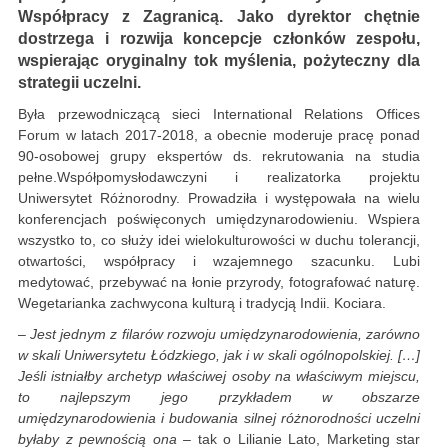
Współpracy z Zagranicą. Jako dyrektor chętnie
dostrzega i rozwija koncepcje członków zespołu,
wspierając oryginalny tok myślenia, pożyteczny dla
strategii uczelni.
Była przewodniczącą sieci International Relations Offices
Forum w latach 2017-2018, a obecnie moderuje pracę ponad
90-osobowej grupy ekspertów ds. rekrutowania na studia
pełne.Współpomysłodawczyni i realizatorka projektu
Uniwersytet Różnorodny. Prowadziła i występowała na wielu
konferencjach poświęconych umiędzynarodowieniu. Wspiera
wszystko to, co służy idei wielokulturowości w duchu tolerancji,
otwartości, współpracy i wzajemnego szacunku. Lubi
medytować, przebywać na łonie przyrody, fotografować naturę.
Wegetarianka zachwycona kulturą i tradycją Indii. Kociara.
– Jest jednym z filarów rozwoju umiędzynarodowienia, zarówno
w skali Uniwersytetu Łódzkiego, jak i w skali ogólnopolskiej. […]
Jeśli istniałby archetyp właściwej osoby na właściwym miejscu,
to najlepszym jego przykładem w obszarze
umiędzynarodowienia i budowania silnej różnorodności uczelni
byłaby z pewnością ona
– tak o Lilianie Lato, Marketing star