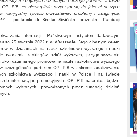
oczesnych i bogatych baz danych naszego partnera, a także
OPI PIB, co niewątpliwie przyczyni się do jakości naszych
 wiarygodny sposób przedstawiać problemy i osiągnięcia
uki” –
podkreśla dr Bianka Siwińska, prezeska Fundacji
etwarzania Informacji – Państwowym Instytutem Badawczym
warto 25 stycznia 2022 r. w Warszawie. Jego głównym celem
erów w działaniach na rzecz szkolnictwa wyższego i nauki
ie tworzenia rankingów szkół wyższych, przygotowywania
zeroko rozumianego promowania nauki i szkolnictwa wyższego
 w szczególności parterem OPI PIB w zakresie analizowania
ych szkolnictwa wyższego i nauki w Polsce i na świecie
otrzeb informacyjno-promocyjnych. OPI PIB natomiast będzie
 ramach wybranych, prowadzonych przez fundację działań
jnych.