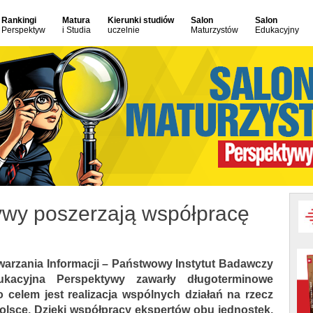
Rankingi
Matura
Kierunki studiów
Salon
Salon
Perspektyw
i Studia
uczelnie
Maturzystów
Edukacyjny
ywy poszerzają współpracę
twarzania Informacji – Państwowy Instytut Badawczy
kacyjna Perspektywy zawarły długoterminowe
 celem jest realizacja wspólnych działań na rzecz
olsce. Dzięki współpracy ekspertów obu jednostek,