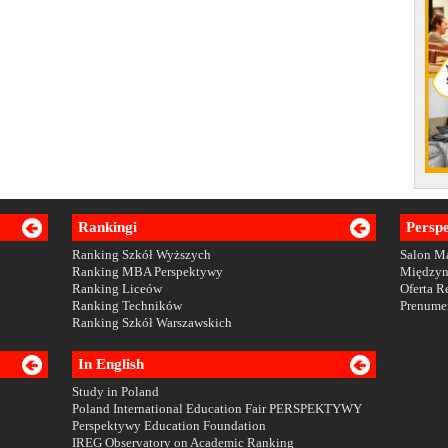
Rankingi
Persp
Ranking Szkół Wyższych
Salon 
Ranking MBA Perspektywy
Między
Ranking Liceów
Oferta 
Ranking Techników
Prenume
Ranking Szkół Warszawskich
In English
Study in Poland
Poland International Education Fair PERSPEKTYWY
Perspektywy Education Foundation
IREG Observatory on Academic Ranking