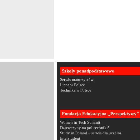
Szkoły ponadpodstawowe
Serwis maturzystów
Licea w Polsce
Technika w Polsce
Fundacja Edukacyjna „Perspektywy”
Women in Tech Summit
Dziewczyny na politechniki!
Study in Poland – serwis dla uczelni
Interstudent