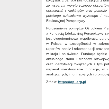
korzystać z danych pochodzących z now
ze wsparcia merytorycznego ekspertów 
opracowań i rankingów oraz pomoże w
polskiego szkolnictwa wyższego i na
Edukacyjnej Perspektywy.
Porozumienie pomiędzy Ośrodkiem Prz
a Fundacją Edukacyjną Perspektywy za
jest długoterminowa współpraca partn
w Polsce, w szczególności w zakres
raportów, analiz i rekomendacji oraz s
w kraju i na świecie. Fundacja będzie
aktualnego stanu i trendów rozwojow
oraz identyfikacji związanych z tym p
wspierał merytorycznie fundację, w
analitycznych, informacyjnych i promocy
Źródło:
https://opi.org.pl