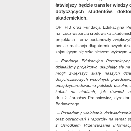
łatwiejszy będzie transfer wiedzy
dotyczących studentów, dokto
akademickich.
OPI PIB oraz Fundacja Edukacyjna Pers
na rzecz wsparcia środowiska akademick
projektach. Teraz postanowiły zwiększy
będzie realizacja długoterminowych dzi
zajmującym się szkolnictwem wyższym w
–
Fundacja Edukacyjna Perspektywy 
działaliśmy projektowo, skupiając się 
mogli zwiększyć skalę naszych dzi
dotychczasowych wspólnych przedsięwz
umiędzynarodowienia polskich uczelni, 
kobiet na studiach, jak również r
dr inż. Jarosław Protasiewicz, dyrekto
Badawczego.
– Posiadamy wieloletnie doświadczeni
oraz opracowań i raportów na temat sz
z Ośrodkiem Przetwarzania Informa