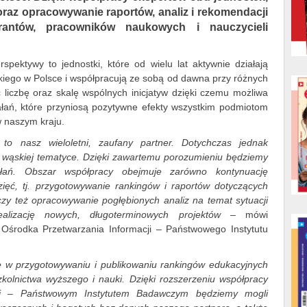
 oraz opracowywanie raportów, analiz i rekomendacji
rantów, pracowników naukowych i nauczycieli
pektywy to jednostki, które od wielu lat aktywnie działają
iego w Polsce i współpracują ze sobą od dawna przy różnych
ć liczbę oraz skalę wspólnych inicjatyw dzięki czemu możliwa
ałań, które przyniosą pozytywne efekty wszystkim podmiotom
 naszym kraju.
to nasz wieloletni, zaufany partner. Dotychczas jednak
na wąskiej tematyce. Dzięki zawartemu porozumieniu będziemy
ałań. Obszar współpracy obejmuje zarówno kontynuację
ięć, tj. przygotowywanie rankingów i raportów dotyczących
czy też opracowywanie pogłębionych analiz na temat sytuacji
ealizację nowych, długoterminowych projektów –
mówi
r Ośrodka Przetwarzania Informacji – Państwowego Instytutu
e w przygotowywaniu i publikowaniu rankingów edukacyjnych
kolnictwa wyższego i nauki. Dzięki rozszerzeniu współpracy
cji – Państwowym Instytutem Badawczym będziemy mogli