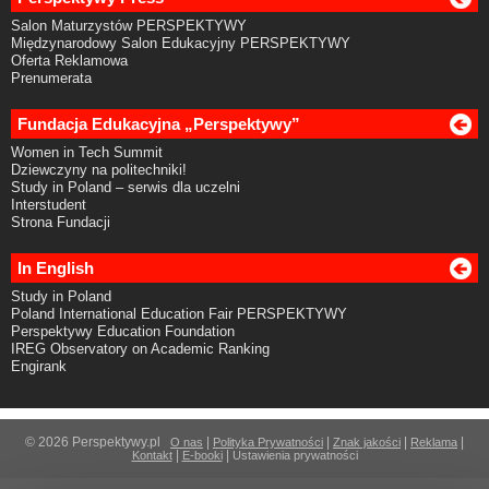
Salon Maturzystów PERSPEKTYWY
Międzynarodowy Salon Edukacyjny PERSPEKTYWY
Oferta Reklamowa
Prenumerata
Fundacja Edukacyjna „Perspektywy”
Women in Tech Summit
Dziewczyny na politechniki!
Study in Poland – serwis dla uczelni
Interstudent
Strona Fundacji
In English
Study in Poland
Poland International Education Fair PERSPEKTYWY
Perspektywy Education Foundation
IREG Observatory on Academic Ranking
Engirank
© 2026 Perspektywy.pl
|
|
|
|
O nas
Polityka Prywatności
Znak jakości
Reklama
|
|
Kontakt
E-booki
Ustawienia prywatności