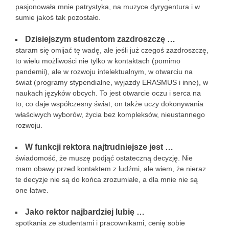
pasjonowała mnie patrystyka, na muzyce dyrygentura i w
sumie jakoś tak pozostało.
Dzisiejszym studentom zazdroszczę …
staram się omijać tę wadę, ale jeśli już czegoś zazdroszczę,
to wielu możliwości nie tylko w kontaktach (pomimo
pandemii), ale w rozwoju intelektualnym, w otwarciu na
świat (programy stypendialne, wyjazdy ERASMUS i inne), w
naukach języków obcych. To jest otwarcie oczu i serca na
to, co daje współczesny świat, on także uczy dokonywania
właściwych wyborów, życia bez kompleksów, nieustannego
rozwoju.
W funkcji rektora najtrudniejsze jest …
świadomość, że muszę podjąć ostateczną decyzję. Nie
mam obawy przed kontaktem z ludźmi, ale wiem, że nieraz
te decyzje nie są do końca zrozumiałe, a dla mnie nie są
one łatwe.
Jako rektor najbardziej lubię …
spotkania ze studentami i pracownikami, cenię sobie