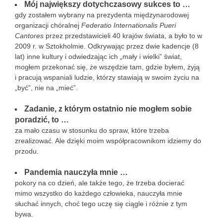
Mój największy dotychczasowy sukces to …
gdy zostałem wybrany na prezydenta międzynarodowej
organizacji chóralnej
Federatio Internationalis Pueri
Cantores
przez przedstawicieli 40 krajów świata, a było to w
2009 r. w Sztokholmie. Odkrywając przez dwie kadencje (8
lat) inne kultury i odwiedzając ich „mały i wielki” świat,
mogłem przekonać się, że wszędzie tam, gdzie byłem, żyją
i pracują wspaniali ludzie, którzy stawiają w swoim życiu na
„być”, nie na „mieć”.
Zadanie, z którym ostatnio nie mogłem sobie
poradzić, to …
za mało czasu w stosunku do spraw, które trzeba
zrealizować. Ale dzięki moim współpracownikom idziemy do
przodu.
Pandemia nauczyła mnie …
pokory na co dzień, ale także tego, że trzeba docierać
mimo wszystko do każdego człowieka, nauczyła mnie
słuchać innych, choć tego uczę się ciągle i różnie z tym
bywa.