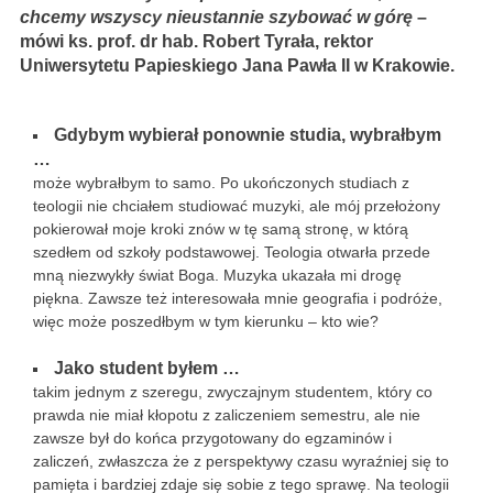
chcemy wszyscy nieustannie szybować w górę
–
mówi ks. prof. dr hab. Robert Tyrała, rektor
Uniwersytetu Papieskiego Jana Pawła II w Krakowie.
Gdybym wybierał ponownie studia, wybrałbym
…
może wybrałbym to samo. Po ukończonych studiach z
teologii nie chciałem studiować muzyki, ale mój przełożony
pokierował moje kroki znów w tę samą stronę, w którą
szedłem od szkoły podstawowej. Teologia otwarła przede
mną niezwykły świat Boga. Muzyka ukazała mi drogę
piękna. Zawsze też interesowała mnie geografia i podróże,
więc może poszedłbym w tym kierunku – kto wie?
Jako student byłem …
takim jednym z szeregu, zwyczajnym studentem, który co
prawda nie miał kłopotu z zaliczeniem semestru, ale nie
zawsze był do końca przygotowany do egzaminów i
zaliczeń, zwłaszcza że z perspektywy czasu wyraźniej się to
pamięta i bardziej zdaje się sobie z tego sprawę. Na teologii