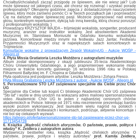
Chciałbyś/chciałabyś zacząć przygodę ze śpiewem, ale nie wiesz jak? Lub
może śpiewasz od jakiegoś czasu, ale chcesz się rozwinąć i uzyskać poradę
profesjonalisty? Oferujemy godzinne zajęcia z doświadczonym nauczycielem
śpiewu, który może zarówno pomóc Ci w Twoich początkach jak i poprowadzić
Cię na dalszym etapie śpiewaczej pasji. Możecie popracować nad emisją
głosu, konkretnym repertuarem, dykcją lub inną kwestią, którą chcesz poruszyć
z profesjonalnym wokalistą :)
Prowadzący KRZYSZTOF MAJDA – trójmiejski wokalista, songwriter, producent
muzyczny, aranżer oraz instruktor wokalny. Jest absolwentem Akademii
Muzycznej im. Stanisława Moniuszki w Gdańsku kierunku wokalistyka
jazzowa. Koncertował między innymi na festiwalu Jazz Jantar, Festiwalu
Przyjemności Muzycznych oraz w największych salach koncertowych w
Trójmieście.
Konsultacje wokalne z prowadzącym Zespół WokalnyUG - Aukcje WOŚP -
Allegro.pl
4. Płyta Missia Gratiatoria Leszka Możdżera z autografami muzyków
Album został skomponowany z okazji jubileuszu 35-lecia Akademickiego
Chóru Uniwersytetu Gdańskiego, a jego prapremierowe wykonanie miało
miejsce w trakcie koncertu galowego 16 września 1996 roku w Polskiej
Filharmonii Bałtyckiej im. F. Chopina w Gdańsku.
Płyta opatrzona jest podpisem artystów: Leszka Możdżera i Zohara Fresco.
Płyta Missia Gratiatoria Leszka Możdżera z autogr. - Aukcje WOŚP - Allegro.pl
5. Personalizowane STO LAT zaśpiewane specjalnie dla Ciebie przez Chór
UG
Specjalnie dla Ciebie lub kogoś Ci bliskiego Akademicki Chór UG zaśpiewa
"Sto lat" i wyśle w dniu urodzin na wskazany adres mailowy spersonalizowane
video. Akademicki Chór UG to jeden z najbardziej cenionych chórów
akademickich w Polsce. Istnieje od 1971 roku niezmiennie prezentując bardzo
wysoki poziom wykonawczy. Jest laureatem wielu nagród na polskich i
międzynarodowych festiwalach i konkursach, podróżuje, aktywnie koncertuje i
nie boi się ciekawych wyzwań.
https://allegro.pl/oferta/personalizowane-sto-lat-zaspiewane-przez-chor-ug-
11713454728
6. Książka „Mądrość chińskich aforyzmów. O państwie, prawie, polityce i
władzy” K. Zeidlera z autografem autora
Wydawniczy bestseller roku, książka „Mądrość chińskich aforyzmów. O
państwie, prawie, polityce i władzy autorstwa”
prof. Kamila Zeidlera
,