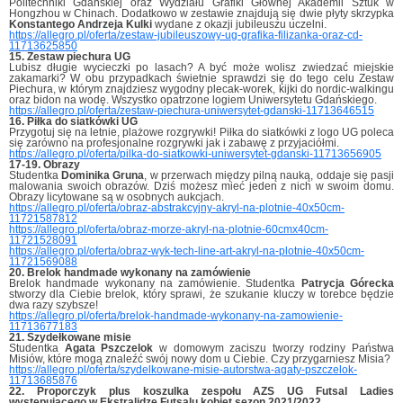
Politechniki Gdańskiej oraz Wydziału Grafiki Głównej Akademii Sztuk w
Hongzhou w Chinach. Dodatkowo w zestawie znajdują się dwie płyty skrzypka
Konstantego Andrzeja Kulki
wydane z okazji jubileuszu uczelni.
https://allegro.pl/oferta/zestaw-jubileuszowy-ug-grafika-filizanka-oraz-cd-
11713625850
15. Zestaw piechura UG
Lubisz długie wycieczki po lasach? A być może wolisz zwiedzać miejskie
zakamarki? W obu przypadkach świetnie sprawdzi się do tego celu Zestaw
Piechura, w którym znajdziesz wygodny plecak-worek, kijki do nordic-walkingu
oraz bidon na wodę. Wszystko opatrzone logiem Uniwersytetu Gdańskiego.
https://allegro.pl/oferta/zestaw-piechura-uniwersytet-gdanski-11713646515
16. Piłka do siatkówki UG
Przygotuj się na letnie, plażowe rozgrywki! Piłka do siatkówki z logo UG poleca
się zarówno na profesjonalne rozgrywki jak i zabawę z przyjaciółmi.
https://allegro.pl/oferta/pilka-do-siatkowki-uniwersytet-gdanski-11713656905
17-19. Obrazy
Studentka
Dominika Gruna
, w przerwach między pilną nauką, oddaje się pasji
malowania swoich obrazów. Dziś możesz mieć jeden z nich w swoim domu.
Obrazy licytowane są w osobnych aukcjach.
https://allegro.pl/oferta/obraz-abstrakcyjny-akryl-na-plotnie-40x50cm-
11721587812
https://allegro.pl/oferta/obraz-morze-akryl-na-plotnie-60cmx40cm-
11721528091
https://allegro.pl/oferta/obraz-wyk-tech-line-art-akryl-na-plotnie-40x50cm-
11721569088
20. Brelok handmade wykonany na zamówienie
Brelok handmade wykonany na zamówienie. Studentka
Patrycja Górecka
stworzy dla Ciebie brelok, który sprawi, że szukanie kluczy w torebce będzie
dwa razy szybsze!
https://allegro.pl/oferta/brelok-handmade-wykonany-na-zamowienie-
11713677183
21. Szydełkowane misie
Studentka
Agata Pszczelok
w domowym zaciszu tworzy rodziny Państwa
Misiów, które mogą znaleźć swój nowy dom u Ciebie. Czy przygarniesz Misia?
https://allegro.pl/oferta/szydelkowane-misie-autorstwa-agaty-pszczelok-
11713685876
22. Proporczyk plus koszulka zespołu AZS UG Futsal Ladies
występującego w Ekstralidze Futsalu kobiet sezon 2021/2022