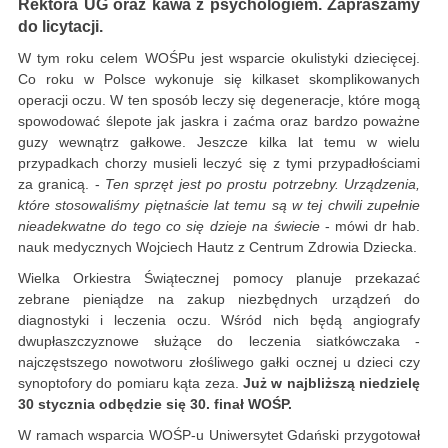
Rektora UG oraz kawa z psychologiem. Zapraszamy
do licytacji.
W tym roku celem WOŚPu jest wsparcie okulistyki dziecięcej.
Co roku w Polsce wykonuje się kilkaset skomplikowanych
operacji oczu. W ten sposób leczy się degeneracje, które mogą
spowodować ślepote jak jaskra i zaćma oraz bardzo poważne
guzy wewnątrz gałkowe. Jeszcze kilka lat temu w wielu
przypadkach chorzy musieli leczyć się z tymi przypadłościami
za granicą. -
Ten sprzęt jest po prostu potrzebny. Urządzenia,
które stosowaliśmy piętnaście lat temu są w tej chwili zupełnie
nieadekwatne do tego co się dzieje na
świecie
- mówi dr hab.
nauk medycznych Wojciech Hautz z Centrum Zdrowia Dziecka.
Wielka Orkiestra Świątecznej pomocy planuje przekazać
zebrane pieniądze na zakup niezbędnych urządzeń do
diagnostyki i leczenia oczu. Wśród nich będą angiografy
dwupłaszczyznowe służące do leczenia siatkówczaka -
najczęstszego nowotworu złośliwego gałki ocznej u dzieci czy
synoptofory do pomiaru kąta zeza.
Już w najbliższą niedzielę
30 stycznia odbędzie się 30. finał WOŚP.
W ramach wsparcia WOŚP-u Uniwersytet Gdański przygotował