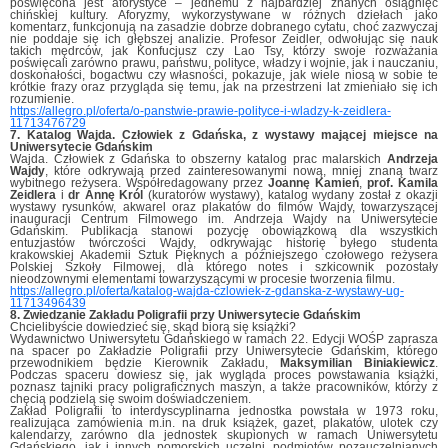
poświęcona jest aforystyce – jednemu z najbardziej znanych osiągnięć
chińskiej kultury. Aforyzmy, wykorzystywane w różnych dziełach jako
komentarz, funkcjonują na zasadzie dobrze dobranego cytatu, choć zazwyczaj
nie poddaje się ich głębszej analizie. Profesor Zeidler, odwołując się nauk
takich mędrców, jak Konfucjusz czy Lao Tsy, którzy swoje rozważania
poświęcali zarówno prawu, państwu, polityce, władzy i wojnie, jak i nauczaniu,
doskonałości, bogactwu czy własności, pokazuje, jak wiele niosą w sobie te
krótkie frazy oraz przygląda się temu, jak na przestrzeni lat zmieniało się ich
rozumienie.
https://allegro.pl/oferta/o-panstwie-prawie-polityce-i-wladzy-k-zeidlera-
11713476729
7. Katalog Wajda. Człowiek z Gdańska, z wystawy mającej miejsce na
Uniwersytecie Gdańskim
Wajda. Człowiek z Gdańska to obszerny katalog prac malarskich
Andrzeja
Wajdy
, które odkrywają przed zainteresowanymi nową, mniej znaną twarz
wybitnego reżysera. Współredagowany przez
Joannę Kamień
,
prof. Kamila
Zeidlera
i
dr Annę Król
(kuratorów wystawy), katalog wydany został z okazji
wystawy rysunków, akwarel oraz plakatów do filmów Wajdy, towarzyszącej
inauguracji Centrum Filmowego im. Andrzeja Wajdy na Uniwersytecie
Gdańskim. Publikacja stanowi pozycję obowiązkową dla wszystkich
entuzjastów twórczości Wajdy, odkrywając historię byłego studenta
krakowskiej Akademii Sztuk Pięknych a późniejszego czołowego reżysera
Polskiej Szkoły Filmowej, dla którego notes i szkicownik pozostały
nieodzownymi elementami towarzyszącymi w procesie tworzenia filmu.
https://allegro.pl/oferta/katalog-wajda-czlowiek-z-gdanska-z-wystawy-ug-
11713496439
8. Zwiedzanie Zakładu Poligrafii przy Uniwersytecie Gdańskim
Chcielibyście dowiedzieć się, skąd biorą się książki?
Wydawnictwo Uniwersytetu Gdańskiego w ramach 22. Edycji WOŚP zaprasza
na spacer po Zakładzie Poligrafii przy Uniwersytecie Gdańskim, którego
przewodnikiem będzie Kierownik Zakładu,
Maksymilian Biniakiewicz
.
Podczas spaceru dowiesz się, jak wygląda proces powstawania książki,
poznasz tajniki pracy poligraficznych maszyn, a także pracowników, którzy z
chęcią podzielą się swoim doświadczeniem.
Zakład Poligrafii to interdyscyplinarna jednostka powstała w 1973 roku,
realizująca zamówienia m.in. na druk książek, gazet, plakatów, ulotek czy
kalendarzy, zarówno dla jednostek skupionych w ramach Uniwersytetu
Gdańskiego, jak i innych pomorskich uczelni, podmiotów pozauczelnianych