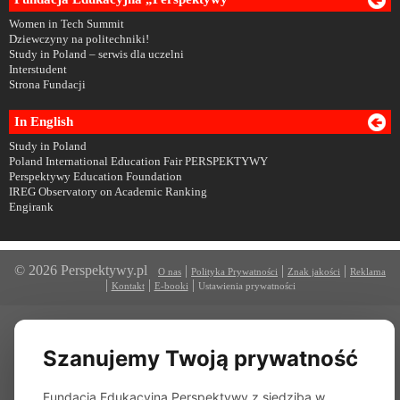
Women in Tech Summit
Dziewczyny na politechniki!
Study in Poland – serwis dla uczelni
Interstudent
Strona Fundacji
In English
Study in Poland
Poland International Education Fair PERSPEKTYWY
Perspektywy Education Foundation
IREG Observatory on Academic Ranking
Engirank
© 2026 Perspektywy.pl
|
|
|
O nas
Polityka Prywatności
Znak jakości
Reklama
|
|
|
Kontakt
E-booki
Ustawienia prywatności
Szanujemy Twoją prywatność
Fundacja Edukacyjna Perspektywy z siedzibą w