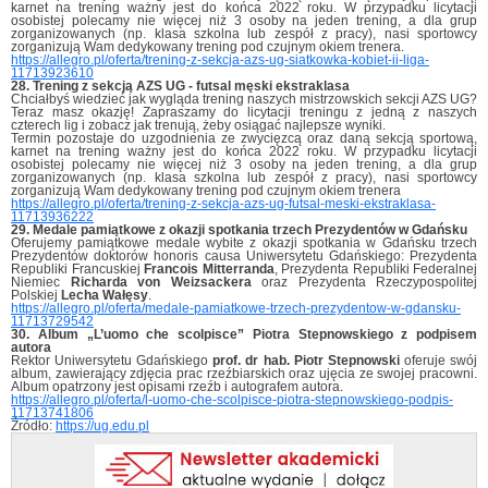
karnet na trening ważny jest do końca 2022 roku. W przypadku licytacji
osobistej polecamy nie więcej niż 3 osoby na jeden trening, a dla grup
zorganizowanych (np. klasa szkolna lub zespół z pracy), nasi sportowcy
zorganizują Wam dedykowany trening pod czujnym okiem trenera.
https://allegro.pl/oferta/trening-z-sekcja-azs-ug-siatkowka-kobiet-ii-liga-
11713923610
28. Trening z sekcją AZS UG - futsal męski ekstraklasa
Chciałbyś wiedzieć jak wygląda trening naszych mistrzowskich sekcji AZS UG?
Teraz masz okazję! Zapraszamy do licytacji treningu z jedną z naszych
czterech lig i zobacz jak trenują, żeby osiągać najlepsze wyniki.
Termin pozostaje do uzgodnienia ze zwycięzcą oraz daną sekcją sportową,
karnet na trening ważny jest do końca 2022 roku. W przypadku licytacji
osobistej polecamy nie więcej niż 3 osoby na jeden trening, a dla grup
zorganizowanych (np. klasa szkolna lub zespół z pracy), nasi sportowcy
zorganizują Wam dedykowany trening pod czujnym okiem trenera
https://allegro.pl/oferta/trening-z-sekcja-azs-ug-futsal-meski-ekstraklasa-
11713936222
29. Medale pamiątkowe z okazji spotkania trzech Prezydentów w Gdańsku
Oferujemy pamiątkowe medale wybite z okazji spotkania w Gdańsku trzech
Prezydentów doktorów honoris causa Uniwersytetu Gdańskiego: Prezydenta
Republiki Francuskiej
Francois Mitterranda
, Prezydenta Republiki Federalnej
Niemiec
Richarda von Weizsackera
oraz Prezydenta Rzeczypospolitej
Polskiej
Lecha Wałęsy
.
https://allegro.pl/oferta/medale-pamiatkowe-trzech-prezydentow-w-gdansku-
11713729542
30. Album „L’uomo che scolpisce” Piotra Stepnowskiego z podpisem
autora
Rektor Uniwersytetu Gdańskiego
prof. dr hab. Piotr Stepnowski
oferuje swój
album, zawierający zdjęcia prac rzeźbiarskich oraz ujęcia ze swojej pracowni.
Album opatrzony jest opisami rzeźb i autografem autora.
https://allegro.pl/oferta/l-uomo-che-scolpisce-piotra-stepnowskiego-podpis-
11713741806
Źródło:
https://ug.edu.pl