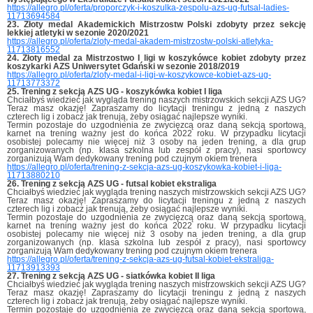
https://allegro.pl/oferta/proporczyk-i-koszulka-zespolu-azs-ug-futsal-ladies-
11713694584
23. Złoty medal Akademickich Mistrzostw Polski zdobyty przez sekcję
lekkiej atletyki w sezonie 2020/2021
https://allegro.pl/oferta/zloty-medal-akadem-mistrzostw-polski-atletyka-
11713816552
24. Złoty medal za Mistrzostwo I ligi w koszykówce kobiet zdobyty przez
koszykarki AZS Uniwersytet Gdański w sezonie 2018/2019
https://allegro.pl/oferta/zloty-medal-i-ligi-w-koszykowce-kobiet-azs-ug-
11713773372
25. Trening z sekcją AZS UG - koszykówka kobiet I liga
Chciałbyś wiedzieć jak wygląda trening naszych mistrzowskich sekcji AZS UG?
Teraz masz okazję! Zapraszamy do licytacji treningu z jedną z naszych
czterech lig i zobacz jak trenują, żeby osiągać najlepsze wyniki.
Termin pozostaje do uzgodnienia ze zwycięzcą oraz daną sekcją sportową,
karnet na trening ważny jest do końca 2022 roku. W przypadku licytacji
osobistej polecamy nie więcej niż 3 osoby na jeden trening, a dla grup
zorganizowanych (np. klasa szkolna lub zespół z pracy), nasi sportowcy
zorganizują Wam dedykowany trening pod czujnym okiem trenera
https://allegro.pl/oferta/trening-z-sekcja-azs-ug-koszykowka-kobiet-i-liga-
11713880210
26. Trening z sekcją AZS UG - futsal kobiet ekstraliga
Chciałbyś wiedzieć jak wygląda trening naszych mistrzowskich sekcji AZS UG?
Teraz masz okazję! Zapraszamy do licytacji treningu z jedną z naszych
czterech lig i zobacz jak trenują, żeby osiągać najlepsze wyniki.
Termin pozostaje do uzgodnienia ze zwycięzcą oraz daną sekcją sportową,
karnet na trening ważny jest do końca 2022 roku. W przypadku licytacji
osobistej polecamy nie więcej niż 3 osoby na jeden trening, a dla grup
zorganizowanych (np. klasa szkolna lub zespół z pracy), nasi sportowcy
zorganizują Wam dedykowany trening pod czujnym okiem trenera
https://allegro.pl/oferta/trening-z-sekcja-azs-ug-futsal-kobiet-ekstraliga-
11713913393
27. Trening z sekcją AZS UG - siatkówka kobiet II liga
Chciałbyś wiedzieć jak wygląda trening naszych mistrzowskich sekcji AZS UG?
Teraz masz okazję! Zapraszamy do licytacji treningu z jedną z naszych
czterech lig i zobacz jak trenują, żeby osiągać najlepsze wyniki.
Termin pozostaje do uzgodnienia ze zwycięzcą oraz daną sekcją sportową,