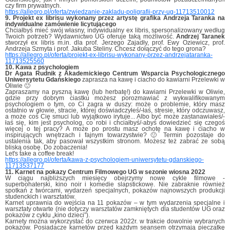
czy firm prywatnych.
https://allegro.pl/oferta/zwiedzanie-zakladu-poligrafii-przy-ug-11713510012
9. Projekt ex librisu wykonany przez artystę grafika Andrzeja Taranka na
indywidualne zamówienie licytującego
Chciałbyś mieć swój własny, indywidualny ex libris, spersonalizowany według
Twoich potrzeb? Wydawnictwo UG oferuje taką możliwość.
Andrzej Taranek
stworzył ex libris m.in. dla prof. Jerzego Zajadły, prof. Ewy Oziewicz, prof.
Andrzeja Szmyta i prof. Jakuba Steliny. Chcesz dołączyć do tego grona?
https://allegro.pl/oferta/projekt-ex-librisu-wykonany-przez-andrzejataranka-
11713525560
10. Kawa z psychologiem
Dr Agata Rudnik z Akademickiego Centrum Wsparcia Psychologicznego
Uniwersytetu Gdańskiego
zaprasza na kawę i ciacho do kawiarni Przelewki w
Oliwie 🙂
Zapraszamy na pyszną kawę (lub herbatę!) do kawiarni Przelewki w Oliwie,
gdzie przy dobrym ciastku możesz porozmawiać z wykwalifikowanym
psychologiem o tym, co Ci zagra w duszy: może o problemie, który masz
ostatnio w głowie, stracie, której doświadczyłeś/-łaś, stresie, który odczuwasz,
a może coś Cię smuci lub wyjątkowo irytuje... Albo być może zastanawiałeś/-
łaś się, kim jest psycholog, co robi i chciałbyś/-abyś dowiedzieć się czegoś
więcej o tej pracy? A może po prostu masz ochotę na kawę i ciacho w
inspirujących wnętrzach i fajnym towarzystwie? 🙂 Termin pozostaje do
ustalenia tak, aby pasował wszystkim stronom. Możesz też zabrać ze sobą
bliską osobę. Do zobaczenia!
Let's take a coffee break!
https://allegro.pl/oferta/kawa-z-psychologiem-uniwersytetu-gdanskiego-
11713537177
11. Karnet na pokazy Centrum Filmowego UG w sezonie wiosna 2022
W ciągu najbliższych miesięcy obejrzymy nowe cykle filmowe -
superbohaterski, kino noir i komedie slapstickowe. Nie zabraknie również
spotkań z twórcami, wydarzeń specjalnych, pokazów najnowszych produkcji
studenckich i warsztatów.
Karnet uprawnia do wejścia na 11 pokazów – w tym wydarzenia specjalne i
warsztaty otwarte (nie dotyczy warsztatów zamkniętych dla studentów UG oraz
pokazów z cyklu „kino dzieci”).
Karnety można wykorzystać do czerwca 2022r. w trakcie dowolnie wybranych
pokazów. Posiadacze karnetów przed każdym seansem otrzymają pieczątkę