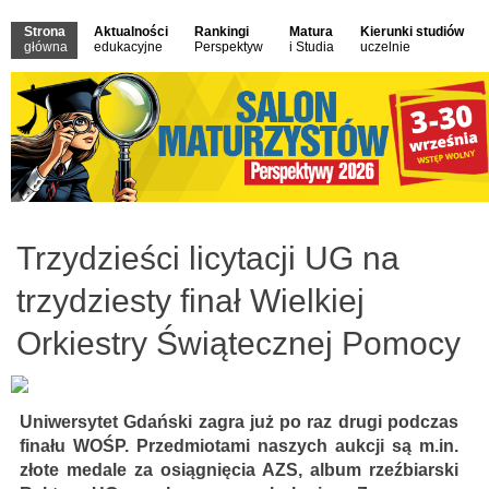
Strona
Aktualności
Rankingi
Matura
Kierunki studiów
główna
edukacyjne
Perspektyw
i Studia
uczelnie
Trzydzieści licytacji UG na
trzydziesty finał Wielkiej
Orkiestry Świątecznej Pomocy
Uniwersytet Gdański zagra już po raz drugi podczas
finału WOŚP. Przedmiotami naszych aukcji są m.in.
złote medale za osiągnięcia AZS, album rzeźbiarski