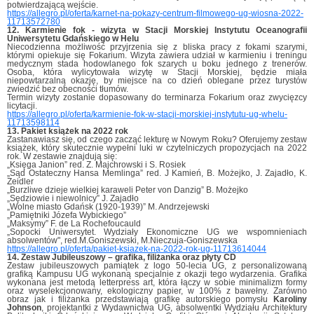
potwierdzającą wejście.
https://allegro.pl/oferta/karnet-na-pokazy-centrum-filmowego-ug-wiosna-2022-
11713572780
12. Karmienie fok - wizyta w Stacji Morskiej Instytutu Oceanografii
Uniwersytetu Gdańskiego w Helu
Niecodzienna możliwość przyjrzenia się z bliska pracy z fokami szarymi,
którymi opiekuje się Fokarium. Wizyta zawiera udział w karmieniu i treningu
medycznym stada hodowlanego fok szarych u boku jednego z trenerów.
Osoba, która wylicytowała wizytę w Stacji Morskiej, będzie miała
niepowtarzalną okazję, by miejsce na co dzień oblegane przez turystów
zwiedzić bez obecności tłumów.
Termin wizyty zostanie dopasowany do terminarza Fokarium oraz zwycięzcy
licytacji.
https://allegro.pl/oferta/karmienie-fok-w-stacji-morskiej-instytutu-ug-whelu-
11713598114
13. Pakiet książek na 2022 rok
Zastanawiasz się, od czego zacząć lekturę w Nowym Roku? Oferujemy zestaw
książek, który skutecznie wypełni luki w czytelniczych propozycjach na 2022
rok. W zestawie znajdują się:
„Księga Janion” red. Z. Majchrowski i S. Rosiek
„Sąd Ostateczny Hansa Memlinga” red. J Kamień, B. Możejko, J. Zajadło, K.
Zeidler
„Burzliwe dzieje wielkiej karaweli Peter von Danzig” B. Możejko
„Sędziowie i niewolnicy” J. Zajadło
„Wolne miasto Gdańsk (1920-1939)” M. Andrzejewski
„Pamiętniki Józefa Wybickiego”
„Maksymy” F. de La Rochefoucauld
„Sopocki Uniwersytet. Wydziały Ekonomiczne UG we wspomnieniach
absolwentów", red.M.Goniszewski, M.Nieczuja-Goniszewska
https://allegro.pl/oferta/pakiet-ksiazek-na-2022-rok-ug-11713614044
14. Zestaw Jubileuszowy – grafika, filiżanka oraz płyty CD
Zestaw jubileuszowych pamiątek z logo 50-lecia UG, z personalizowaną
grafiką Kampusu UG wykonaną specjalnie z okazji tego wydarzenia. Grafika
wykonana jest metodą letterpress art, która łączy w sobie minimalizm formy
oraz wyselekcjonowany, ekologiczny papier, w 100% z bawełny. Zarówno
obraz jak i filiżanka przedstawiają grafikę autorskiego pomysłu
Karoliny
Johnson
, projektantki z Wydawnictwa UG, absolwentki Wydziału Architektury