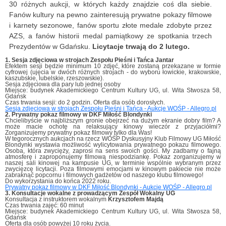
30 różnych aukcji, w których każdy znajdzie coś dla siebie.
Fanów kultury na pewno zainteresują prywatne pokazy filmowe
i karnety sezonowe, fanów sportu złote medale zdobyte przez
AZS, a fanów historii medal pamiątkowy ze spotkania trzech
Prezydentów w Gdańsku.
Licytacje trwają do 2 lutego.
1. Sesja zdjęciowa w strojach Zespołu Pieśni i Tańca Jantar
Efektem sesji będzie minimum 10 zdjęć, które zostaną przekazane w formie
cyfrowej (ujęcia w dwóch różnych strojach - do wyboru łowickie, krakowskie,
kaszubskie, lubelskie, rzeszowskie).
Sesja zdjęciowa dla pary lub jednej osoby
Miejsce: budynek Akademickiego Centrum Kultury UG, ul. Wita Stwosza 58,
Gdańsk
Czas trwania sesji: do 2 godzin. Oferta dla osób dorosłych.
Sesja zdjęciowa w strojach Zespołu Pieśni i Tańca - Aukcje WOŚP - Allegro.pl
2. Prywatny pokaz filmowy w DKF Miłość Blondynki
Chcielibyście w najbliższym gronie obejrzeć na dużym ekranie dobry film? A
może macie ochotę na relaksujący kinowy wieczór z przyjaciółmi?
Zorganizujemy prywatny pokaz filmowy tylko dla Was!
W tegorocznych aukcjach na rzecz WOŚP Dyskusyjny Klub Filmowy UG Miłość
Blondynki wystawia możliwość wylicytowania prywatnego pokazu filmowego.
Osoba, która zwycięży, zaprosi na sens swoich gości. My zadbamy o fajną
atmosferę i zaproponujemy filmową niespodziankę. Pokaz zorganizujemy w
naszej sali kinowej na kampusie UG, w terminie wspólnie wybranym przez
zwycięzcę licytacji. Poza filmowymi emocjami w kinowym pakiecie nie może
zabraknąć popcornu i filmowych gadżetów od naszego klubu filmowego!
Do wykorzystania do końca 2022 roku.
Prywatny pokaz filmowy w DKF Miłość Blondynki - Aukcje WOŚP - Allegro.pl
3. Konsultacje wokalne z prowadzącym Zespół Wokalny UG
Konsultacja z instruktorem wokalnym
Krzysztofem Majdą
Czas trwania zajęć: 60 minut
Miejsce: budynek Akademickiego Centrum Kultury UG, ul. Wita Stwosza 58,
Gdańsk
Oferta dla osób powyżej 10 roku życia.