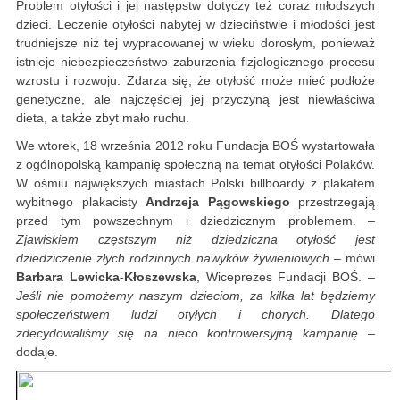
Problem otyłości i jej następstw dotyczy też coraz młodszych
dzieci. Leczenie otyłości nabytej w dzieciństwie i młodości jest
trudniejsze niż tej wypracowanej w wieku dorosłym, ponieważ
istnieje niebezpieczeństwo zaburzenia fizjologicznego procesu
wzrostu i rozwoju. Zdarza się, że otyłość może mieć podłoże
genetyczne, ale najczęściej jej przyczyną jest niewłaściwa
dieta, a także zbyt mało ruchu.
We wtorek, 18 września 2012 roku Fundacja BOŚ wystartowała
z ogólnopolską kampanię społeczną na temat otyłości Polaków.
W ośmiu największych miastach Polski billboardy z plakatem
wybitnego plakacisty
Andrzeja Pągowskiego
przestrzegają
przed tym powszechnym i dziedzicznym problemem. –
Zjawiskiem częstszym niż dziedziczna otyłość jest
dziedziczenie złych rodzinnych nawyków żywieniowych
– mówi
Barbara Lewicka-Kłoszewska
, Wiceprezes Fundacji BOŚ. –
Jeśli nie pomożemy naszym dzieciom, za kilka lat będziemy
społeczeństwem ludzi otyłych i chorych. Dlatego
zdecydowaliśmy się na nieco kontrowersyjną kampanię
–
dodaje.