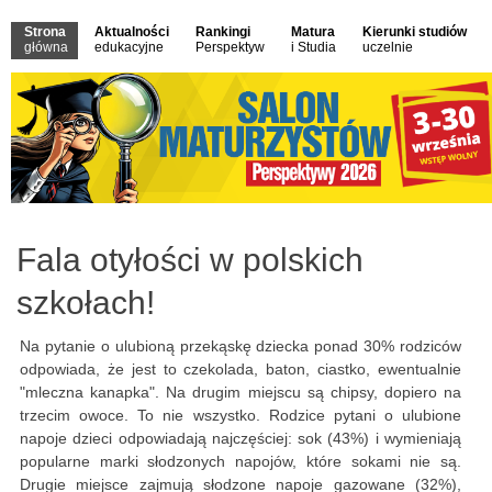
Strona
Aktualności
Rankingi
Matura
Kierunki studiów
główna
edukacyjne
Perspektyw
i Studia
uczelnie
Fala otyłości w polskich
szkołach!
Na pytanie o ulubioną przekąskę dziecka ponad 30% rodziców
odpowiada, że jest to czekolada, baton, ciastko, ewentualnie
"mleczna kanapka". Na drugim miejscu są chipsy, dopiero na
trzecim owoce. To nie wszystko. Rodzice pytani o ulubione
napoje dzieci odpowiadają najczęściej: sok (43%) i wymieniają
popularne marki słodzonych napojów, które sokami nie są.
Drugie miejsce zajmują słodzone napoje gazowane (32%),