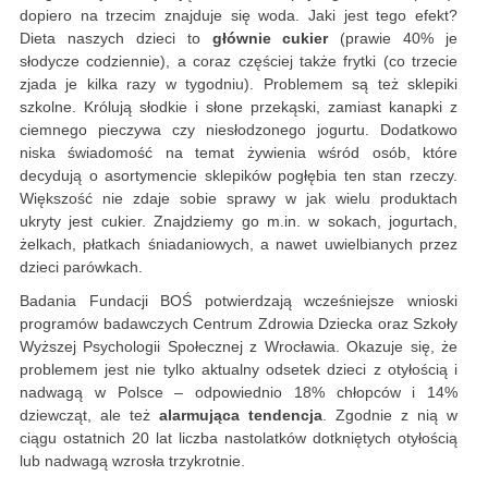
dopiero na trzecim znajduje się woda. Jaki jest tego efekt?
Dieta naszych dzieci to
głównie cukier
(prawie 40% je
słodycze codziennie), a coraz częściej także frytki (co trzecie
zjada je kilka razy w tygodniu). Problemem są też sklepiki
szkolne. Królują słodkie i słone przekąski, zamiast kanapki z
ciemnego pieczywa czy niesłodzonego jogurtu. Dodatkowo
niska świadomość na temat żywienia wśród osób, które
decydują o asortymencie sklepików pogłębia ten stan rzeczy.
Większość nie zdaje sobie sprawy w jak wielu produktach
ukryty jest cukier. Znajdziemy go m.in. w sokach, jogurtach,
żelkach, płatkach śniadaniowych, a nawet uwielbianych przez
dzieci parówkach.
Badania Fundacji BOŚ potwierdzają wcześniejsze wnioski
programów badawczych Centrum Zdrowia Dziecka oraz Szkoły
Wyższej Psychologii Społecznej z Wrocławia. Okazuje się, że
problemem jest nie tylko aktualny odsetek dzieci z otyłością i
nadwagą w Polsce – odpowiednio 18% chłopców i 14%
dziewcząt, ale też
alarmująca tendencja
. Zgodnie z nią w
ciągu ostatnich 20 lat liczba nastolatków dotkniętych otyłością
lub nadwagą wzrosła trzykrotnie.