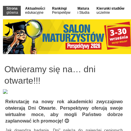
Strona
Aktualności
Rankingi
Matura
Kierunki studiów
główna
edukacyjne
Perspektyw
i Studia
uczelnie
Otwieramy się na… dni
otwarte!!!
Rekrutację na nowy rok akademicki zwyczajowo
otwierają Dni Otwarte. Perspektywy oferują swoje
wirtualne moce, aby mogli Państwo dobrze
zaplanować ich promocję! 😊
Jak dowodzą badania „Dni” należą do najwyżej cenionych