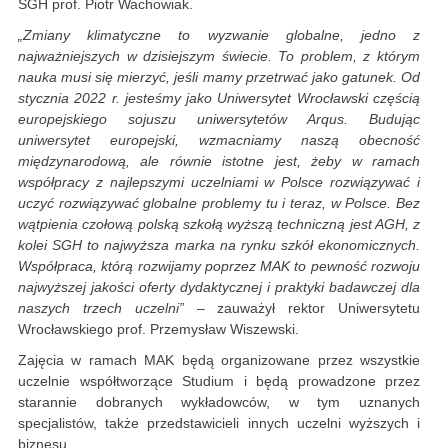
SGH prof. Piotr Wachowiak.
„Zmiany klimatyczne to wyzwanie globalne, jedno z
najważniejszych w dzisiejszym świecie. To problem, z którym
nauka musi się mierzyć, jeśli mamy przetrwać jako gatunek. Od
stycznia 2022 r. jesteśmy jako Uniwersytet Wrocławski częścią
europejskiego sojuszu uniwersytetów Arqus. Budując
uniwersytet europejski, wzmacniamy naszą obecność
międzynarodową, ale równie istotne jest, żeby w ramach
współpracy z najlepszymi uczelniami w Polsce rozwiązywać i
uczyć rozwiązywać globalne problemy tu i teraz, w Polsce. Bez
wątpienia czołową polską szkołą wyższą techniczną jest AGH, z
kolei SGH to najwyższa marka na rynku szkół ekonomicznych.
Współpraca, którą rozwijamy poprzez MAK to pewność rozwoju
najwyższej jakości oferty dydaktycznej i praktyki badawczej dla
naszych trzech uczelni”
– zauważył rektor Uniwersytetu
Wrocławskiego prof. Przemysław Wiszewski.
Zajęcia w ramach MAK będą organizowane przez wszystkie
uczelnie współtworzące Studium i będą prowadzone przez
starannie dobranych wykładowców, w tym uznanych
specjalistów, także przedstawicieli innych uczelni wyższych i
biznesu.