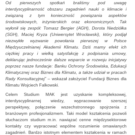
Od pierwszych spotkań braliśmy pod uwagę
interdyscyplinarność obszaru zagadnień nauki o klimacie i
związaną z tym konieczność powiązania aspektów
środowiskowych, inżynierskich oraz ekonomicznych. Tak
wyłonił się zespół: Tomasz Bergier (AGH), Dorota Niedziółka
(SGH), Maciej Kryza (Uniwersytet Wrocławski), który podjął
niezwykłe wyzwanie powołania pierwszej w Polsce
Międzyuczelnianej Akademii Klimatu. Dziś mamy efekt ich
ciężkiej pracy i wielką satysfakcję z podpisania umowy,
deklarując jednocześnie dalsze wsparcie w rozwoju inicjatywy
poprzez nasze fundacje: Banku Ochrony Środowiska, Edukacji
Klimatycznej oraz Biznes dla Klimatu, a także udział w pracach
Rady Konsultacyjnej”
– wskazał założyciel Fundacji Biznes dla
Klimatu Wojciech Falkowski.
Celem Studium MAK jest uzyskanie kompleksowej,
interdyscyplinarnej wiedzy, wypracowanie szerszej
perspektywy, połączenie wszechstronnego spojrzenia z
branżowym profesjonalizmem. Taki model kształcenia pozwoli
słuchaczom studium m.in. nawiązać cenne międzysektorowe
kontakty czy wypracować wspólne rozumienie omawianych
zagadnień. Bardzo istotnym elementem kształcenia w ramach