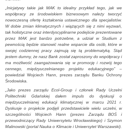
„Inicjatywy takie jak MAK to idealny przykład tego, jak we
współpracy ze środowiskiem biznesowym należy tworzyć
nowoczesną ofertę kształcenia ustawicznego dla specjalistów.
W dobie zmian klimatycznych i wiążących się z nimi wyzwań,
tak holistyczne oraz interdyscyplinarne podejście prezentowane
przez MAK jest bardzo potrzebne, a udział w Studium z
pewnością będzie stanowić realne wsparcie dla osób, które w
swojej codziennej pracy zajmują się tą problematyką. Stąd
jestem dumny, że nasz Bank został zaproszony do współpracy i
ma możliwość zaangażowania się w promocję i rozwój tego
cennego, międzyuczelnianego projektu edukacyjnego”
–
powiedział Wojciech Hann, prezes zarządu Banku Ochrony
Środowiska.
„Jako prezes zarządu Ecol-Group i członek Rady Uczelni
Politechniki Gdańskiej dałem impuls do dyskusji o
międzyuczelnianej edukacji klimatycznej w marcu 2021 r.
Dyskusje o projekcie podjęli przedstawiciele wielu uczelni, w
szczególności Wojciech Hann (prezes Zarządu BOŚ i
przewodniczący Rady Uniwersytetu Wrocławskiego) i Szymon
Malinowski (portal Nauka o Klimacie i Uniwersytet Warszawski).