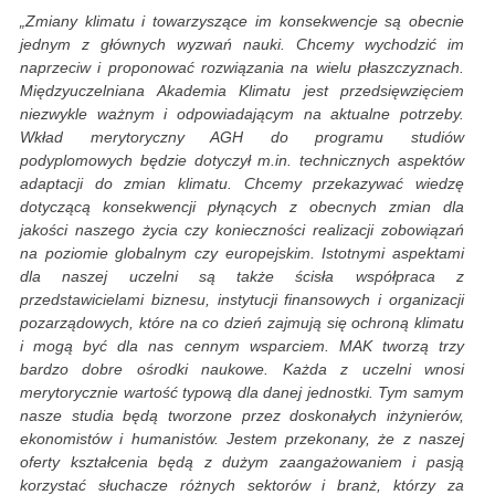
„Zmiany klimatu i towarzyszące im konsekwencje są obecnie
jednym z głównych wyzwań nauki. Chcemy wychodzić im
naprzeciw i proponować rozwiązania na wielu płaszczyznach.
Międzyuczelniana Akademia Klimatu jest przedsięwzięciem
niezwykle ważnym i odpowiadającym na aktualne potrzeby.
Wkład merytoryczny AGH do programu studiów
podyplomowych będzie dotyczył m.in. technicznych aspektów
adaptacji do zmian klimatu. Chcemy przekazywać wiedzę
dotyczącą konsekwencji płynących z obecnych zmian dla
jakości naszego życia czy konieczności realizacji zobowiązań
na poziomie globalnym czy europejskim. Istotnymi aspektami
dla naszej uczelni są także ścisła współpraca z
przedstawicielami biznesu, instytucji finansowych i organizacji
pozarządowych, które na co dzień zajmują się ochroną klimatu
i mogą być dla nas cennym wsparciem. MAK tworzą trzy
bardzo dobre ośrodki naukowe. Każda z uczelni wnosi
merytorycznie wartość typową dla danej jednostki. Tym samym
nasze studia będą tworzone przez doskonałych inżynierów,
ekonomistów i humanistów. Jestem przekonany, że z naszej
oferty kształcenia będą z dużym zaangażowaniem i pasją
korzystać słuchacze różnych sektorów i branż, którzy za