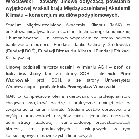
Wrocławski – zawarły umowę dotyczącą powstania
wyjątkowej w skali kraju Międzyuczelnianej Akademii
Klimatu – konsorcjum studiów podyplomowych.
Studium Międzyuczelniana Akademia Klimatu (MAK) to
unikatowa inicjatywa trzech uczelni – technicznej, ekonomicznej
i humanistycznej – z istotnym wsparciem ze strony sektora
bankowego i biznesu: Fundacji Banku Ochrony Środowiska
(Fundacji BOŚ), Fundacji Biznes dla Klimatu i Fundacji Edukacji
Klimatycznej.
Umowę podpisali rektorzy uczelni: w imieniu AGH –
prof. dr
hab. inż. Jerzy Lis
, ze strony SGH –
dr hab. Piotr
Wachowiak
, prof. SGH, a ze strony Uniwersytetu
Wrocławskiego –
prof. dr hab. Przemysław Wiszewski
.
MAK to kompleksowa oferta skierowana do profesjonalistów
chcących zwiększyć wiedzę i praktyczne umiejętności w
związku ze zmianami klimatu. Studium zostało opracowane z
myślą o pracownikach urzędów miast i jednostek miejskich,
administracji rządowej i samorządowej, przedstawicielach
biznesu, firm produkcyjnych i usługowych, w tym
konsultingowych, prawniczych i finansowych.