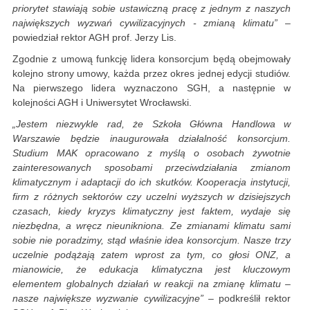
priorytet stawiają sobie ustawiczną pracę z jednym z naszych
największych wyzwań cywilizacyjnych - zmianą klimatu”
–
powiedział rektor AGH prof. Jerzy Lis.
Zgodnie z umową funkcję lidera konsorcjum będą obejmowały
kolejno strony umowy, każda przez okres jednej edycji studiów.
Na pierwszego lidera wyznaczono SGH, a następnie w
kolejności AGH i Uniwersytet Wrocławski.
„Jestem niezwykle rad, że Szkoła Główna Handlowa w
Warszawie będzie inaugurowała działalność konsorcjum.
Studium MAK opracowano z myślą o osobach żywotnie
zainteresowanych sposobami przeciwdziałania zmianom
klimatycznym i adaptacji do ich skutków. Kooperacja instytucji,
firm z różnych sektorów czy uczelni wyższych w dzisiejszych
czasach, kiedy kryzys klimatyczny jest faktem, wydaje się
niezbędna, a wręcz nieunikniona. Ze zmianami klimatu sami
sobie nie poradzimy, stąd właśnie idea konsorcjum. Nasze trzy
uczelnie podążają zatem wprost za tym, co głosi ONZ, a
mianowicie, że edukacja klimatyczna jest kluczowym
elementem globalnych działań w reakcji na zmianę klimatu –
nasze największe wyzwanie cywilizacyjne”
– podkreślił rektor