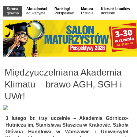
Strona
Aktualności
Rankingi
Matura
Kierunki studiów
główna
edukacyjne
Perspektyw
i Studia
uczelnie
Międzyuczelniana Akademia
Klimatu – brawo AGH, SGH i
UWr!
3 lutego br. trzy uczelnie – Akademia Górniczo-
Hutnicza im. Stanisława Staszica w Krakowie, Szkoła
Główna Handlowa w Warszawie i Uniwersytet