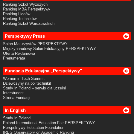
Ranking Szkół Wyższych
Ranking MBA Perspektywy
Ranking Liceów
Ranking Techników
Ranking Szkół Warszawskich
Perspektywy Press
Salon Maturzystów PERSPEKTYWY
Międzynarodowy Salon Edukacyjny PERSPEKTYWY
Oferta Reklamowa
Prenumerata
Fundacja Edukacyjna „Perspektywy”
Women in Tech Summit
Dziewczyny na politechniki!
Study in Poland – serwis dla uczelni
Interstudent
Strona Fundacji
In English
Study in Poland
Poland International Education Fair PERSPEKTYWY
Perspektywy Education Foundation
IREG Observatory on Academic Ranking