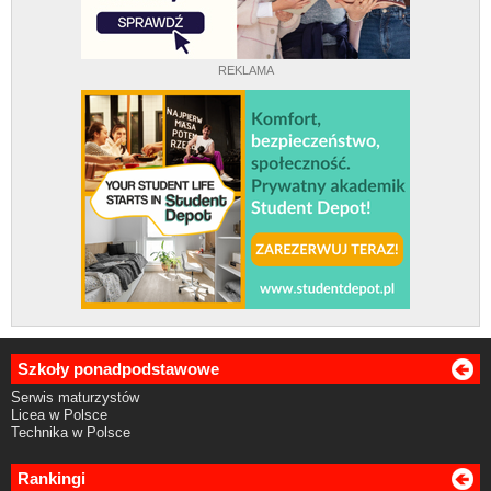
REKLAMA
Szkoły ponadpodstawowe
Serwis maturzystów
Licea w Polsce
Technika w Polsce
Rankingi