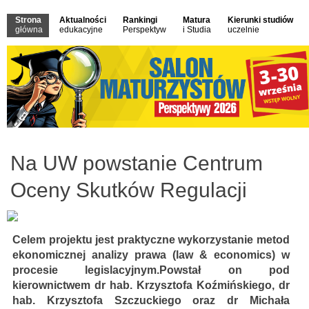
Strona
Aktualności
Rankingi
Matura
Kierunki studiów
główna
edukacyjne
Perspektyw
i Studia
uczelnie
Na UW powstanie Centrum
Oceny Skutków Regulacji
Celem projektu jest praktyczne wykorzystanie metod
ekonomicznej analizy prawa (law & economics) w
procesie legislacyjnym.Powstał on pod
kierownictwem dr hab. Krzysztofa Koźmińskiego, dr
hab. Krzysztofa Szczuckiego oraz dr Michała