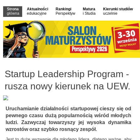
Strona
Aktualności
Rankingi
Matura
Kierunki studiów
główna
edukacyjne
Perspektyw
i Studia
uczelnie
Startup Leadership Program -
rusza nowy kierunek na UEW.
Uruchamianie działalności startupowej cieszy się od
pewnego czasu dużą popularnością wśród młodych
ludzi. Zazwyczaj towarzyszy jej wysoka dynamika
wzrostów oraz szybko rosnący zespół.
Jest to duże wyzwanie dla młodego lidera, dlatego ważne, aby