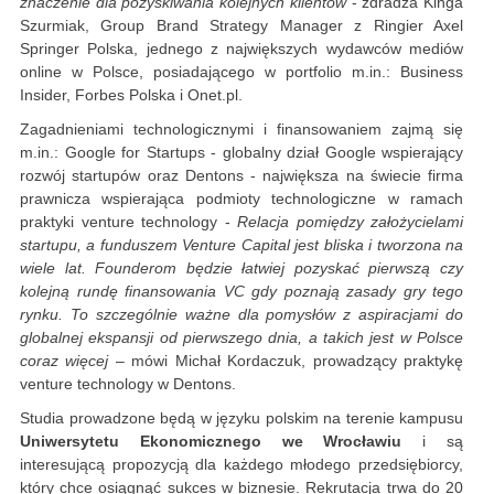
znaczenie dla pozyskiwania kolejnych klientów
- zdradza Kinga
Szurmiak, Group Brand Strategy Manager z Ringier Axel
Springer Polska, jednego z największych wydawców mediów
online w Polsce, posiadającego w portfolio m.in.: Business
Insider, Forbes Polska i Onet.pl.
Zagadnieniami technologicznymi i finansowaniem zajmą się
m.in.: Google for Startups - globalny dział Google wspierający
rozwój startupów oraz Dentons - największa na świecie firma
prawnicza wspierająca podmioty technologiczne w ramach
praktyki venture technology -
Relacja pomiędzy założycielami
startupu, a funduszem Venture Capital jest bliska i tworzona na
wiele lat. Founderom będzie łatwiej pozyskać pierwszą czy
kolejną rundę finansowania VC gdy poznają zasady gry tego
rynku. To szczególnie ważne dla pomysłów z aspiracjami do
globalnej ekspansji od pierwszego dnia, a takich jest w Polsce
coraz więcej
– mówi Michał Kordaczuk, prowadzący praktykę
venture technology w Dentons.
Studia prowadzone będą w języku polskim na terenie kampusu
Uniwersytetu Ekonomicznego we Wrocławiu
i są
interesującą propozycją dla każdego młodego przedsiębiorcy,
który chce osiągnąć sukces w biznesie. Rekrutacja trwa do 20