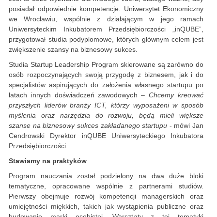
posiadał odpowiednie kompetencje. Uniwersytet Ekonomiczny
we Wrocławiu, wspólnie z działającym w jego ramach
Uniwersyteckim Inkubatorem Przedsiębiorczości „inQUBE”,
przygotował studia podyplomowe, których głównym celem jest
zwiększenie szansy na biznesowy sukces.
Studia Startup Leadership Program skierowane są zarówno do
osób rozpoczynających swoją przygodę z biznesem, jak i do
specjalistów aspirujących do założenia własnego startupu po
latach innych doświadczeń zawodowych –
Chcemy kreować
przyszłych liderów branży ICT, którzy wyposażeni w sposób
myślenia oraz narzędzia do rozwoju, będą mieli większe
szanse na biznesowy sukces zakładanego startupu
- mówi Jan
Cendrowski Dyrektor inQUBE Uniwersyteckiego Inkubatora
Przedsiębiorczości.
Stawiamy na praktyków
Program nauczania został podzielony na dwa duże bloki
tematyczne, opracowane wspólnie z partnerami studiów.
Pierwszy obejmuje rozwój kompetencji managerskich oraz
umiejętności miękkich, takich jak wystąpienia publiczne oraz
budowanie marki osobistej. Warsztaty z tej tematyki