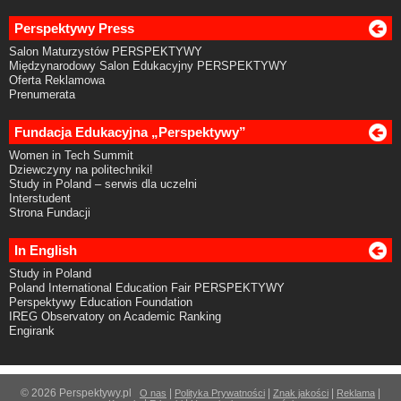
Perspektywy Press
Salon Maturzystów PERSPEKTYWY
Międzynarodowy Salon Edukacyjny PERSPEKTYWY
Oferta Reklamowa
Prenumerata
Fundacja Edukacyjna „Perspektywy”
Women in Tech Summit
Dziewczyny na politechniki!
Study in Poland – serwis dla uczelni
Interstudent
Strona Fundacji
In English
Study in Poland
Poland International Education Fair PERSPEKTYWY
Perspektywy Education Foundation
IREG Observatory on Academic Ranking
Engirank
© 2026 Perspektywy.pl
|
|
|
|
O nas
Polityka Prywatności
Znak jakości
Reklama