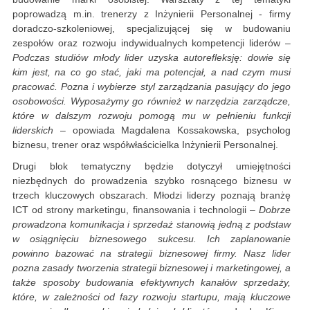
poprowadzą m.in. trenerzy z Inżynierii Personalnej - firmy
doradczo-szkoleniowej, specjalizującej się w budowaniu
zespołów oraz rozwoju indywidualnych kompetencji liderów –
Podczas studiów młody lider uzyska autorefleksję: dowie się
kim jest, na co go stać, jaki ma potencjał, a nad czym musi
pracować. Pozna i wybierze styl zarządzania pasujący do jego
osobowości. Wyposażymy go również w narzędzia zarządcze,
które w dalszym rozwoju pomogą mu w pełnieniu funkcji
liderskich
– opowiada Magdalena Kossakowska, psycholog
biznesu, trener oraz współwłaścicielka Inżynierii Personalnej.
Drugi blok tematyczny będzie dotyczył umiejętności
niezbędnych do prowadzenia szybko rosnącego biznesu w
trzech kluczowych obszarach. Młodzi liderzy poznają branżę
ICT od strony marketingu, finansowania i technologii –
Dobrze
prowadzona komunikacja i sprzedaż stanowią jedną z podstaw
w osiągnięciu biznesowego sukcesu. Ich zaplanowanie
powinno bazować na strategii biznesowej firmy. Nasz lider
pozna zasady tworzenia strategii biznesowej i marketingowej, a
także sposoby budowania efektywnych kanałów sprzedaży,
które, w zależności od fazy rozwoju startupu, mają kluczowe