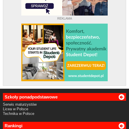
REKLAMA
Szkoły ponadpodstawowe
Serwis maturzystów
Licea w Polsce
Technika w Polsce
Rankingi