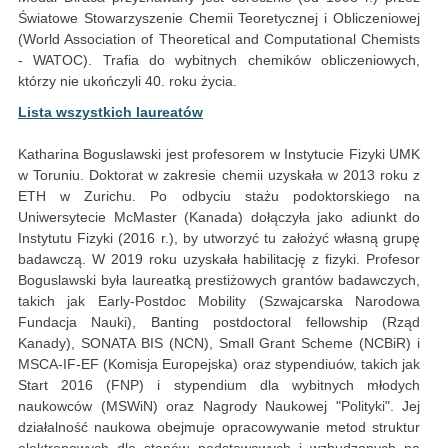
Światowe Stowarzyszenie Chemii Teoretycznej i Obliczeniowej
(World Association of Theoretical and Computational Chemists
- WATOC). Trafia do wybitnych chemików obliczeniowych,
którzy nie ukończyli 40. roku życia.
Lista wszystkich laureatów
Katharina Boguslawski jest profesorem w Instytucie Fizyki UMK
w Toruniu. Doktorat w zakresie chemii uzyskała w 2013 roku z
ETH w Zurichu. Po odbyciu stażu podoktorskiego na
Uniwersytecie McMaster (Kanada) dołączyła jako adiunkt do
Instytutu Fizyki (2016 r.), by utworzyć tu założyć własną grupę
badawczą. W 2019 roku uzyskała habilitację z fizyki. Profesor
Boguslawski była laureatką prestiżowych grantów badawczych,
takich jak Early-Postdoc Mobility (Szwajcarska Narodowa
Fundacja Nauki), Banting postdoctoral fellowship (Rząd
Kanady), SONATA BIS (NCN), Small Grant Scheme (NCBiR) i
MSCA-IF-EF (Komisja Europejska) oraz stypendiuów, takich jak
Start 2016 (FNP) i stypendium dla wybitnych młodych
naukowców (MSWiN) oraz Nagrody Naukowej "Polityki". Jej
działalność naukowa obejmuje opracowywanie metod struktur