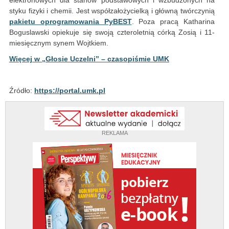
elektronowych dla stanów podstawowych i wzbudzonych na
styku fizyki i chemii. Jest współzałożycielką i główną twórczynią
pakietu oprogramowania PyBEST
. Poza pracą Katharina
Boguslawski opiekuje się swoją czteroletnią córką Zosią i 11-
miesięcznym synem Wojtkiem.
Więcej w „Głosie Uczelni” – czasopiśmie UMK
Źródło:
https://portal.umk.pl
REKLAMA