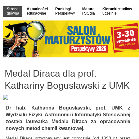
Strona
Aktualności
Rankingi
Matura
Kierunki studiów
główna
edukacyjne
Perspektyw
i Studia
uczelnie
Medal Diraca dla prof.
Kathariny Boguslawski z UMK
Dr hab. Katharina Boguslawski, prof. UMK z
Wydziału Fizyki, Astronomii i Informatyki Stosowanej
została laureatką Medalu Diraca za opracowanie
nowych metod chemii kwantowej.
Medal Diraca przyznawany jest corocznie (od 1998 r.) przez