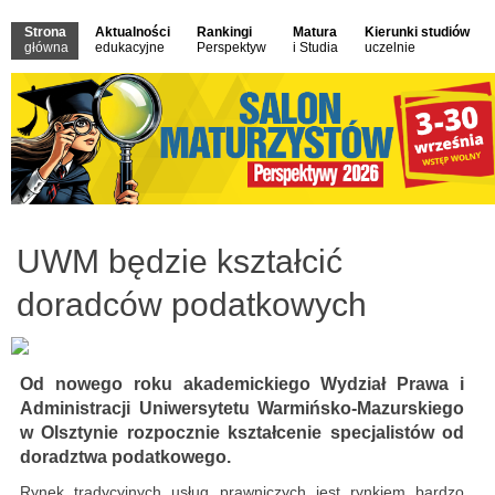
Strona
Aktualności
Rankingi
Matura
Kierunki studiów
główna
edukacyjne
Perspektyw
i Studia
uczelnie
UWM będzie kształcić
doradców podatkowych
Od nowego roku akademickiego Wydział Prawa i
Administracji Uniwersytetu Warmińsko-Mazurskiego
w Olsztynie rozpocznie kształcenie specjalistów od
doradztwa podatkowego.
Rynek tradycyjnych usług prawniczych jest rynkiem bardzo