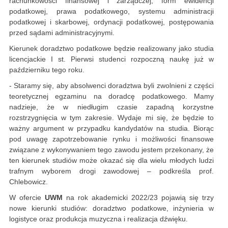
rachunkowości finansowej i zarządczej, form ewidencji
podatkowej, prawa podatkowego, systemu administracji
podatkowej i skarbowej, ordynacji podatkowej, postępowania
przed sądami administracyjnymi.
Kierunek doradztwo podatkowe będzie realizowany jako studia
licencjackie I st. Pierwsi studenci rozpoczną naukę już w
październiku tego roku.
- Staramy się, aby absolwenci doradztwa byli zwolnieni z części
teoretycznej egzaminu na doradcę podatkowego. Mamy
nadzieje, że w niedługim czasie zapadną korzystne
rozstrzygnięcia w tym zakresie. Wydaje mi się, że będzie to
ważny argument w przypadku kandydatów na studia. Biorąc
pod uwagę zapotrzebowanie rynku i możliwości finansowe
związane z wykonywaniem tego zawodu jestem przekonany, że
ten kierunek studiów może okazać się dla wielu młodych ludzi
trafnym wyborem drogi zawodowej – podkreśla prof.
Chlebowicz.
W ofercie
UWM
na rok akademicki 2022/23 pojawią się trzy
nowe kierunki studiów: doradztwo podatkowe, inżynieria w
logistyce oraz produkcja muzyczna i realizacja dźwięku.