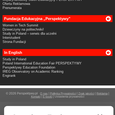
Oferta Reklamowa
Prenumerata
Fundacja Edukacyjna „Perspektywy”
Women in Tech Summit
Dziewczyny na politechniki!
Study in Poland – serwis dla uczelni
Interstudent
Strona Fundacji
In English
Study in Poland
Poland International Education Fair PERSPEKTYWY
Perspektywy Education Foundation
IREG Observatory on Academic Ranking
Engirank
© 2026 Perspektywy.pl
|
|
|
|
O nas
Polityka Prywatności
Znak jakości
Reklama
|
|
Kontakt
E-booki
Ustawienia prywatności