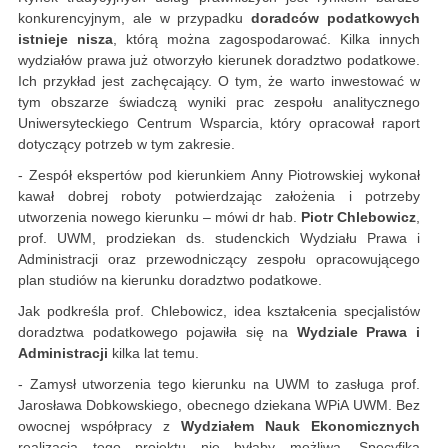
konkurencyjnym, ale w przypadku
doradców podatkowych
istnieje nisza
, którą można zagospodarować. Kilka innych
wydziałów prawa już otworzyło kierunek doradztwo podatkowe.
Ich przykład jest zachęcający. O tym, że warto inwestować w
tym obszarze świadczą wyniki prac zespołu analitycznego
Uniwersyteckiego Centrum Wsparcia, który opracował raport
dotyczący potrzeb w tym zakresie.
- Zespół ekspertów pod kierunkiem Anny Piotrowskiej wykonał
kawał dobrej roboty potwierdzając założenia i potrzeby
utworzenia nowego kierunku – mówi dr hab.
Piotr Chlebowicz
,
prof. UWM, prodziekan ds. studenckich Wydziału Prawa i
Administracji oraz przewodniczący zespołu opracowującego
plan studiów na kierunku doradztwo podatkowe.
Jak podkreśla prof. Chlebowicz, idea kształcenia specjalistów
doradztwa podatkowego pojawiła się na
Wydziale Prawa i
Administracji
kilka lat temu.
- Zamysł utworzenia tego kierunku na UWM to zasługa prof.
Jarosława Dobkowskiego, obecnego dziekana WPiA UWM. Bez
owocnej współpracy z
Wydziałem Nauk Ekonomicznych
realizacja tego projektu nie byłaby możliwa. Specyfika