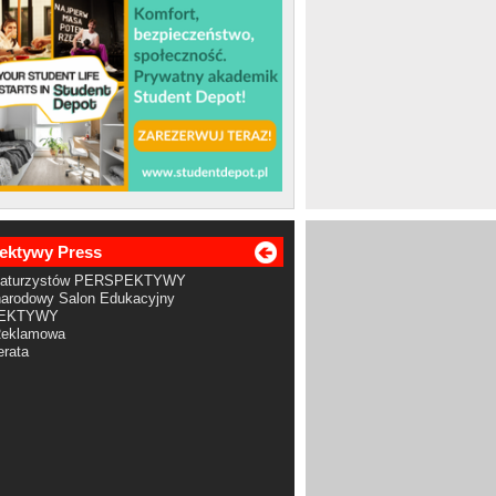
ektywy Press
Maturzystów PERSPEKTYWY
arodowy Salon Edukacyjny
EKTYWY
Reklamowa
rata