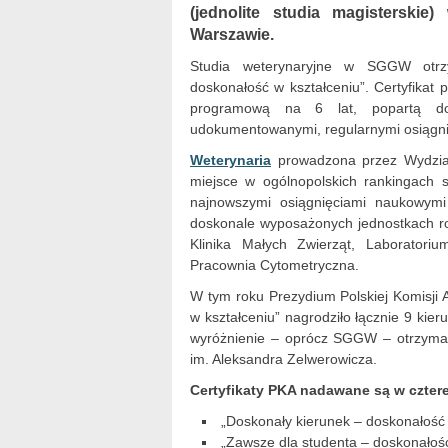
(jednolite studia magisterski
Warszawie.
Studia weterynaryjne w SGGW otrz
doskonałość w kształceniu”. Certyfikat
programową na 6 lat, popartą dob
udokumentowanymi, regularnymi osiągni
Weterynaria
prowadzona przez Wydzia
miejsce w ogólnopolskich rankingach 
najnowszymi osiągnięciami naukowymi
doskonale wyposażonych jednostkach r
Klinika Małych Zwierząt, Laboratoriu
Pracownia Cytometryczna.
W tym roku Prezydium Polskiej Komisji 
w kształceniu” nagrodziło łącznie 9 ki
wyróżnienie – oprócz SGGW – otrzymał
im. Aleksandra Zelwerowicza.
Certyfikaty PKA nadawane są w czter
„Doskonały kierunek – doskonałość 
„Zawsze dla studenta – doskonałoś