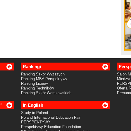
Rankingi
Persp
Ranking Szkół Wyższych
Salon 
Ranking MBA Perspektywy
Międzyn
Ranking Liceów
PERSP
Ranking Techników
Oferta 
Ranking Szkół Warszawskich
Prenume
y”
In English
Study in Poland
Poland International Education Fair
PERSPEKTYWY
Perspektywy Education Foundation