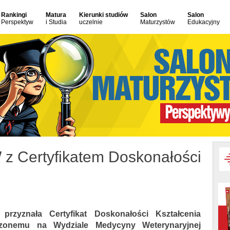
Rankingi
Matura
Kierunki studiów
Salon
Salon
Perspektyw
i Studia
uczelnie
Maturzystów
Edukacyjny
z Certyfikatem Doskonałości
przyznała Certyfikat Doskonałości Kształcenia
dzonemu na Wydziale Medycyny Weterynaryjnej