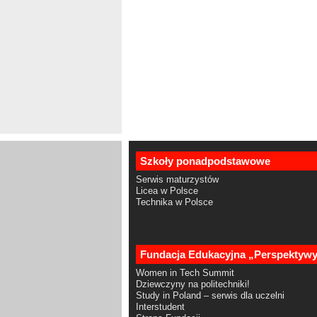
Szkoły ponadpodstawowe
Serwis maturzystów
Licea w Polsce
Technika w Polsce
Fundacja Edukacyjna „Perspektyw
Women in Tech Summit
Dziewczyny na politechniki!
Study in Poland – serwis dla uczelni
Interstudent