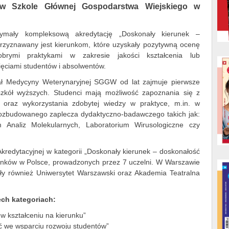
e) w Szkole Głównej Gospodarstwa Wiejskiego w
ymały kompleksową akredytację „Doskonały kierunek –
 przyznawany jest kierunkom, które uzyskały pozytywną ocenę
rymi praktykami w zakresie jakości kształcenia lub
ęciami studentów i absolwentów.
ł Medycyny Weterynaryjnej SGGW od lat zajmuje pierwsze
szkół wyższych. Studenci mają możliwość zapoznania się z
 oraz wykorzystania zdobytej wiedzy w praktyce, m.in. w
ozbudowanego zaplecza dydaktyczno-badawczego takich jak:
m Analiz Molekularnych, Laboratorium Wirusologiczne czy
Akredytacyjnej w kategorii „Doskonały kierunek – doskonałość
erunków w Polsce, prowadzonych przez 7 uczelni. W Warszawie
y również Uniwersytet Warszawski oraz Akademia Teatralna
ech kategoriach:
w kształceniu na kierunku”
ć we wsparciu rozwoju studentów”