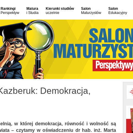
Rankingi
Matura
Kierunki studiów
Salon
Salon
Perspektyw
i Studia
uczelnie
Maturzystów
Edukacyjny
-Kazberuk: Demokracja,
zelnią, w której demokracja, równość i wolność są
ata – czytamy w oświadczeniu dr hab. inż. Marta