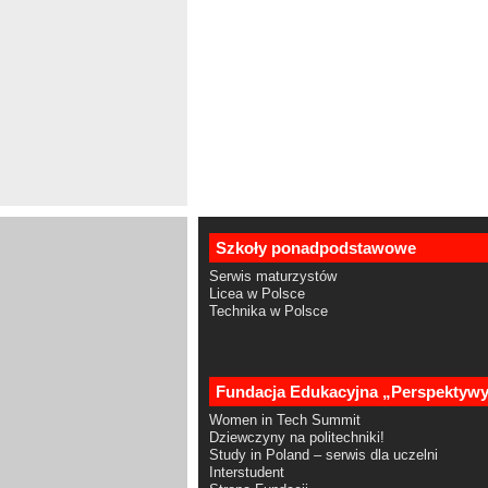
Szkoły ponadpodstawowe
Serwis maturzystów
Licea w Polsce
Technika w Polsce
Fundacja Edukacyjna „Perspektyw
Women in Tech Summit
Dziewczyny na politechniki!
Study in Poland – serwis dla uczelni
Interstudent