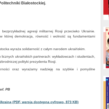
olitechniki Białostockiej.
bezprzykładnej agresji militarnej Rosji przeciwko Ukrainie.
ą, w której demokracja, równość i wolność są fundamentami
ostocka wyraża solidarność z całym narodem ukraińskim.
 licznych ukraińskich partnerach: wykładowcach i studentach,
zbrodniczej polityki prezydenta Rosji.
arności oraz wyrażamy nadzieję na szybkie i pomyślne
rof. PB
 Ukrainą (PDF, wersja dostępna cyfrowo, 873 KB)