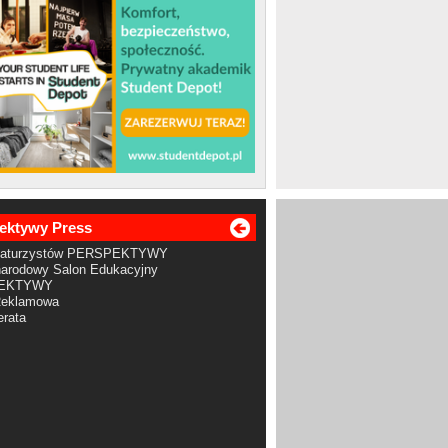
ektywy Press
Maturzystów PERSPEKTYWY
arodowy Salon Edukacyjny
EKTYWY
Reklamowa
rata