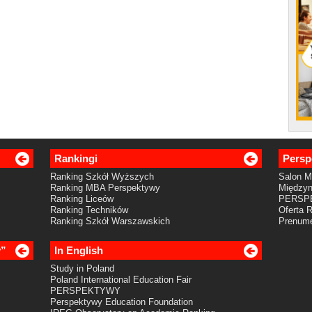
Rankingi
Persp
Ranking Szkół Wyższych
Salon 
Ranking MBA Perspektywy
Międzyn
Ranking Liceów
PERSP
Ranking Techników
Oferta 
Ranking Szkół Warszawskich
Prenume
y”
In English
Study in Poland
Poland International Education Fair
PERSPEKTYWY
Perspektywy Education Foundation