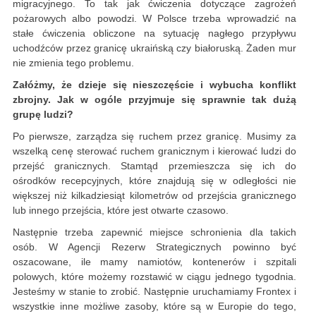
migracyjnego. To tak jak ćwiczenia dotyczące zagrożeń
pożarowych albo powodzi. W Polsce trzeba wprowadzić na
stałe ćwiczenia obliczone na sytuację nagłego przypływu
uchodźców przez granicę ukraińską czy białoruską. Żaden mur
nie zmienia tego problemu.
Załóżmy, że dzieje się nieszczęście i wybucha konflikt
zbrojny. Jak w ogóle przyjmuje się sprawnie tak dużą
grupę ludzi?
Po pierwsze, zarządza się ruchem przez granicę. Musimy za
wszelką cenę sterować ruchem granicznym i kierować ludzi do
przejść granicznych. Stamtąd przemieszcza się ich do
ośrodków recepcyjnych, które znajdują się w odległości nie
większej niż kilkadziesiąt kilometrów od przejścia granicznego
lub innego przejścia, które jest otwarte czasowo.
Następnie trzeba zapewnić miejsce schronienia dla takich
osób. W Agencji Rezerw Strategicznych powinno być
oszacowane, ile mamy namiotów, kontenerów i szpitali
polowych, które możemy rozstawić w ciągu jednego tygodnia.
Jesteśmy w stanie to zrobić. Następnie uruchamiamy Frontex i
wszystkie inne możliwe zasoby, które są w Europie do tego,