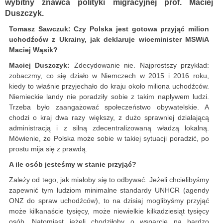
wybitny znawca polityki migracyjnej prof. Maciej
Duszczyk.
Tomasz Sawczuk: Czy Polska jest gotowa przyjąć milion
uchodźców z Ukrainy, jak deklaruje wiceminister MSWiA
Maciej Wąsik?
Maciej Duszczyk:
Zdecydowanie nie. Najprostszy przykład:
zobaczmy, co się działo w Niemczech w 2015 i 2016 roku,
kiedy to właśnie przyjechało do kraju około miliona uchodźców.
Niemieckie landy nie poradziły sobie z takim napływem ludzi.
Trzeba było zaangażować społeczeństwo obywatelskie. A
chodzi o kraj dwa razy większy, z dużo sprawniej działającą
administracją i z silną zdecentralizowaną władzą lokalną.
Mówienie, że Polska może sobie w takiej sytuacji poradzić, po
prostu mija się z prawdą.
A ile osób jesteśmy w stanie przyjąć?
Zależy od tego, jak miałoby się to odbywać. Jeżeli chcielibyśmy
zapewnić tym ludziom minimalne standardy UNHCR (agendy
ONZ do spraw uchodźców), to na dzisiaj moglibyśmy przyjąć
może kilkanaście tysięcy, może niewielkie kilkadziesiąt tysięcy
osób. Natomiast jeżeli chodziłoby o wsparcie na bardzo