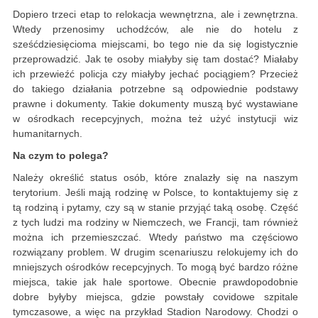
Dopiero trzeci etap to relokacja wewnętrzna, ale i zewnętrzna.
Wtedy przenosimy uchodźców, ale nie do hotelu z
sześćdziesięcioma miejscami, bo tego nie da się logistycznie
przeprowadzić. Jak te osoby miałyby się tam dostać? Miałaby
ich przewieźć policja czy miałyby jechać pociągiem? Przecież
do takiego działania potrzebne są odpowiednie podstawy
prawne i dokumenty. Takie dokumenty muszą być wystawiane
w ośrodkach recepcyjnych, można też użyć instytucji wiz
humanitarnych.
Na czym to polega?
Należy określić status osób, które znalazły się na naszym
terytorium. Jeśli mają rodzinę w Polsce, to kontaktujemy się z
tą rodziną i pytamy, czy są w stanie przyjąć taką osobę. Część
z tych ludzi ma rodziny w Niemczech, we Francji, tam również
można ich przemieszczać. Wtedy państwo ma częściowo
rozwiązany problem. W drugim scenariuszu relokujemy ich do
mniejszych ośrodków recepcyjnych. To mogą być bardzo różne
miejsca, takie jak hale sportowe. Obecnie prawdopodobnie
dobre byłyby miejsca, gdzie powstały covidowe szpitale
tymczasowe, a więc na przykład Stadion Narodowy. Chodzi o