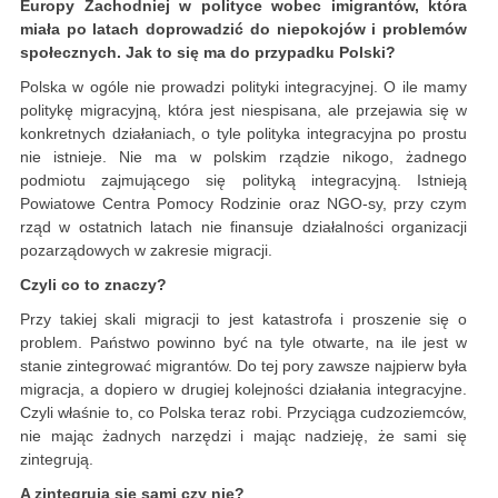
Europy Zachodniej w polityce wobec imigrantów, która
miała po latach doprowadzić do niepokojów i problemów
społecznych. Jak to się ma do przypadku Polski?
Polska w ogóle nie prowadzi polityki integracyjnej. O ile mamy
politykę migracyjną, która jest niespisana, ale przejawia się w
konkretnych działaniach, o tyle polityka integracyjna po prostu
nie istnieje. Nie ma w polskim rządzie nikogo, żadnego
podmiotu zajmującego się polityką integracyjną. Istnieją
Powiatowe Centra Pomocy Rodzinie oraz NGO-sy, przy czym
rząd w ostatnich latach nie finansuje działalności organizacji
pozarządowych w zakresie migracji.
Czyli co to znaczy?
Przy takiej skali migracji to jest katastrofa i proszenie się o
problem. Państwo powinno być na tyle otwarte, na ile jest w
stanie zintegrować migrantów. Do tej pory zawsze najpierw była
migracja, a dopiero w drugiej kolejności działania integracyjne.
Czyli właśnie to, co Polska teraz robi. Przyciąga cudzoziemców,
nie mając żadnych narzędzi i mając nadzieję, że sami się
zintegrują.
A zintegrują się sami czy nie?