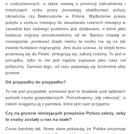
o cudzoziemcach, a także ustawy o promocji zatrudnienia i
instytucjach rynku pracy pozwalają stabilizować pobyty
Ukraińców czy Białorusinów w Polsce. Wydłużenie prawa
pobytu z sześciu miesięcy do dwudziestu czterech miesięcy w
zasadzie bez żadnego problemu jest działaniem, o które jako
badacze migracji wnioskowaliśmy od lat. Bardzo chwalę to
rozwiązanie, ponieważ dzięki niemu te osoby nie są na tak
zwanej huśtawce migracyjnej. Jest duża szansa, że dzięki temu
przeniosą się do Polski, zintegrują się, założą rodziny. To jest w
porządku, tylko to nie jest nigdzie zapisane jako nasz cel
polityczny. Zamiast tego, od razu pojawiają się konkretne akty
prawne.
Od przypadku do przypadku?
To nie jest przypadek, ponieważ jest to działanie pod wpływem
potrzeb czysto gospodarczych. Potrzebujemy „siły roboczej”, a
zatem ściągamy ją z państwa, które jest nam przyjazne.
Czy na gruncie istniejących przepisów Polsce zależy, żeby
te osoby zostały u nas na stałe?
Coraz bardziej tak. Nowe dane pokazują, że Polska utrzymuje