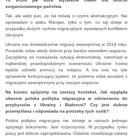
To brzmi jak duże wyzwanie nawet dla dobrze
zorganizowanego państwa.
Tak, ale widzi pan, że nie mówię o czymś abstrakcyjnym. Nie
opowiadam o ataku Marsjan, tylko o tym, co się dzieje w
przypadku dużych ruchów migracyjnych wywołanych konfliktem
zbrojnym.
Ukraina ma doświadczenie migracji wewnętrznej w 2014 roku.
Poradziła sobie wtedy dobrze przy bardzo niewielkim wsparciu.
Zaczęliśmy od rozważenia sytuacji ekstremalnej, natomiast w
najbardziej prawdopodobnym scenariuszu Ukrainie trzeba
będzie udzielić pomocy na miejscu. A ma ona na tyle
sprawienie funkcjonujący system, że powinna sobie poradzić z
migracjami wewnętrznymi przy naszym wsparciu.
Na koniec spójrzmy na szerszy kontekst. Jak wygląda
obecnie polska polityka migracyjna w odniesieniu do
przybyszów z Ukrainy i Białorusi? Czy jest dobrze
przemyślana i odpowiada na potrzeby tych osób?
Polska polityka migracyjna nie istnieje w ramach jednego
spójnego dokumentu. Jest rozproszona. W przypadku rynku
pracy jest dobrze zaprojektowana. Ostatnie nowelizacje ustawy