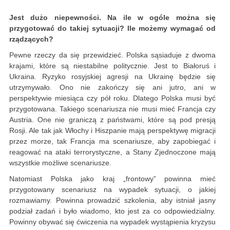
Jest dużo niepewności. Na ile w ogóle można się
przygotować do takiej sytuacji? Ile możemy wymagać od
rządzących?
Pewne rzeczy da się przewidzieć. Polska sąsiaduje z dwoma
krajami, które są niestabilne politycznie. Jest to Białoruś i
Ukraina. Ryzyko rosyjskiej agresji na Ukrainę będzie się
utrzymywało. Ono nie zakończy się ani jutro, ani w
perspektywie miesiąca czy pół roku. Dlatego Polska musi być
przygotowana. Takiego scenariusza nie musi mieć Francja czy
Austria. One nie graniczą z państwami, które są pod presją
Rosji. Ale tak jak Włochy i Hiszpanie mają perspektywę migracji
przez morze, tak Francja ma scenariusze, aby zapobiegać i
reagować na ataki terrorystyczne, a Stany Zjednoczone mają
wszystkie możliwe scenariusze.
Natomiast Polska jako kraj „frontowy” powinna mieć
przygotowany scenariusz na wypadek sytuacji, o jakiej
rozmawiamy. Powinna prowadzić szkolenia, aby istniał jasny
podział zadań i było wiadomo, kto jest za co odpowiedzialny.
Powinny obywać się ćwiczenia na wypadek wystąpienia kryzysu