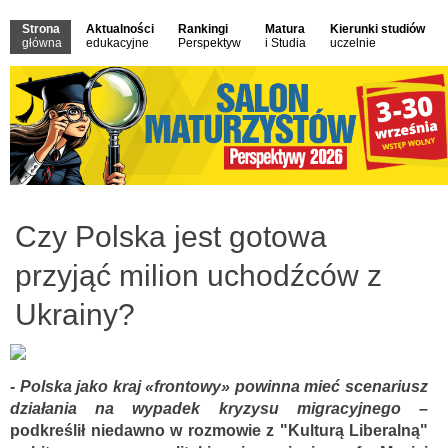
Strona
Aktualności
Rankingi
Matura
Kierunki studiów
główna
edukacyjne
Perspektyw
i Studia
uczelnie
Czy Polska jest gotowa
przyjąć milion uchodźców z
Ukrainy?
- Polska jako kraj «frontowy» powinna mieć scenariusz
działania na wypadek kryzysu migracyjnego
–
podkreślił niedawno w rozmowie z "Kulturą Liberalną"