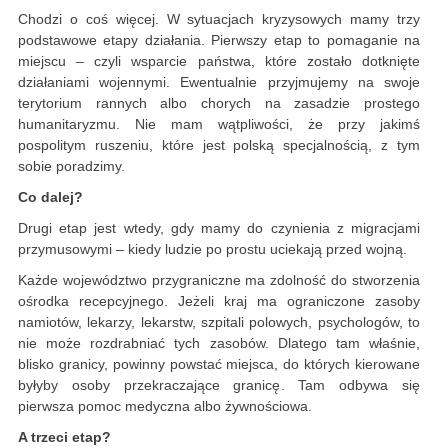
Chodzi o coś więcej. W sytuacjach kryzysowych mamy trzy
podstawowe etapy działania. Pierwszy etap to pomaganie na
miejscu – czyli wsparcie państwa, które zostało dotknięte
działaniami wojennymi. Ewentualnie przyjmujemy na swoje
terytorium rannych albo chorych na zasadzie prostego
humanitaryzmu. Nie mam wątpliwości, że przy jakimś
pospolitym ruszeniu, które jest polską specjalnością, z tym
sobie poradzimy.
Co dalej?
Drugi etap jest wtedy, gdy mamy do czynienia z migracjami
przymusowymi – kiedy ludzie po prostu uciekają przed wojną.
Każde województwo przygraniczne ma zdolność do stworzenia
ośrodka recepcyjnego. Jeżeli kraj ma ograniczone zasoby
namiotów, lekarzy, lekarstw, szpitali polowych, psychologów, to
nie może rozdrabniać tych zasobów. Dlatego tam właśnie,
blisko granicy, powinny powstać miejsca, do których kierowane
byłyby osoby przekraczające granicę. Tam odbywa się
pierwsza pomoc medyczna albo żywnościowa.
A trzeci etap?