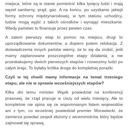
miejsca, które są w stanie pomieścić kilka tysięcy ludzi i mają
węzeł sanitarny, prąd, gaz. A na końcu, po uzyskaniu jakiejś
formy ochrony międzynarodowej, w tym statusu uchodźcy,
ludzie mogą wyjść z takich ośrodków i wynająć mieszkanie.
Wtedy państwo to finansuje przez pewien czas.
A zatem pierwszy etap to pomoc na miejscu, drugi to
uporządkowanie dokumentów, a dopiero potem relokacja. Z
doświadczenia innych państw wiemy, że to się da zrobić, jeśli
mamy zaplanowane poszczególne etapy działania, a nie
przeskakujemy dwóch pierwszych etapów i rozwozimy ludzi po
całym kraju. To byłaby krótka droga do kompletnej porażki.
Czyli w tej chwili mamy informacje na temat trzeciego
etapu, ale nie w sprawie wcześniejszych etapów?
Kilka dni temu minister Wąsik powiedział na konferencji
prasowej, że rząd pracuje w ciszy od wielu miesięcy. Ale to
kompletnie nie spina się ze wspomnianym listem wojewodów
ani z tym, co wcześniej powiedział premier Morawiecki, że
zamierza powołać zespół złożony z wiceministrów, który będzie
zajmował się sprawą.