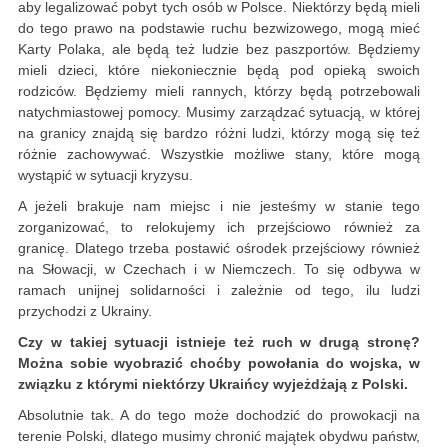
aby legalizować pobyt tych osób w Polsce. Niektórzy będą mieli
do tego prawo na podstawie ruchu bezwizowego, mogą mieć
Karty Polaka, ale będą też ludzie bez paszportów. Będziemy
mieli dzieci, które niekoniecznie będą pod opieką swoich
rodziców. Będziemy mieli rannych, którzy będą potrzebowali
natychmiastowej pomocy. Musimy zarządzać sytuacją, w której
na granicy znajdą się bardzo różni ludzi, którzy mogą się też
różnie zachowywać. Wszystkie możliwe stany, które mogą
wystąpić w sytuacji kryzysu.
A jeżeli brakuje nam miejsc i nie jesteśmy w stanie tego
zorganizować, to relokujemy ich przejściowo również za
granicę. Dlatego trzeba postawić ośrodek przejściowy również
na Słowacji, w Czechach i w Niemczech. To się odbywa w
ramach unijnej solidarności i zależnie od tego, ilu ludzi
przychodzi z Ukrainy.
Czy w takiej sytuacji istnieje też ruch w drugą stronę?
Można sobie wyobrazić choćby powołania do wojska, w
związku z którymi niektórzy Ukraińcy wyjeżdżają z Polski.
Absolutnie tak. A do tego może dochodzić do prowokacji na
terenie Polski, dlatego musimy chronić majątek obydwu państw,