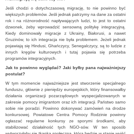
Jeśli chodzi o dotychczasową migrację, to nie powinno być
większych problemów. Jeśli jednak patrzymy na dane za ostatni
rok i na różnorodność napływających ludzi, to jest to ostatni
dzwonek, żeby wprowadzić sensowną politykę integracyjną.
Kiedy dominowały migracje z Ukrainy, Białorusi, a nawet
Gruzinów, to ich integracja nie była problemem. Jeżeli jednak
pojawiają się Hindusi, Ghańczycy, Senegalczycy, są to ludzie z
innych kręgów kulturowych i tutaj pojawia się potrzeba
programów integracyjnych.
Jak to powinno wyglądać? Jaki byłby pana najważniejszy
postulat?
W tym momencie najważniejsze jest stworzenie specjalnego
funduszu, głównie z pieniędzy europejskich, który finansowałby
działania organizacji pozarządowych wyspecjalizowanych w
zakresie pomocy imigrantom oraz ich integracji. Państwo samo
sobie nie poradzi. Powinno dokonywać zamówień na drodze
konkursowej. Powiatowe Centra Pomocy Rodzinie powinny
ogłaszać regularne konkursy ze sporymi środkami, aby
stabilizować działalność tych NGO-sów. W ten sposób
wytworzyłaby się tkanka społeczna, która będzie w stanie wyjść