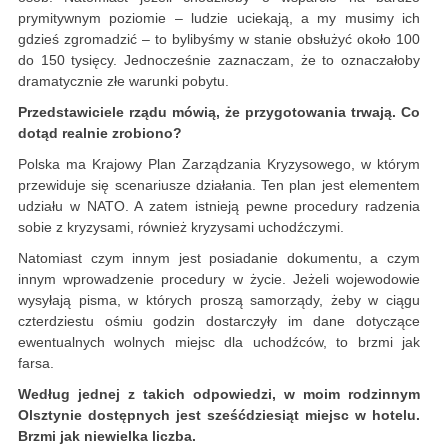
prymitywnym poziomie – ludzie uciekają, a my musimy ich
gdzieś zgromadzić – to bylibyśmy w stanie obsłużyć około 100
do 150 tysięcy. Jednocześnie zaznaczam, że to oznaczałoby
dramatycznie złe warunki pobytu.
Przedstawiciele rządu mówią, że przygotowania trwają. Co
dotąd realnie zrobiono?
Polska ma Krajowy Plan Zarządzania Kryzysowego, w którym
przewiduje się scenariusze działania. Ten plan jest elementem
udziału w NATO. A zatem istnieją pewne procedury radzenia
sobie z kryzysami, również kryzysami uchodźczymi.
Natomiast czym innym jest posiadanie dokumentu, a czym
innym wprowadzenie procedury w życie. Jeżeli wojewodowie
wysyłają pisma, w których proszą samorządy, żeby w ciągu
czterdziestu ośmiu godzin dostarczyły im dane dotyczące
ewentualnych wolnych miejsc dla uchodźców, to brzmi jak
farsa.
Według jednej z takich odpowiedzi, w moim rodzinnym
Olsztynie dostępnych jest sześćdziesiąt miejsc w hotelu.
Brzmi jak niewielka liczba.