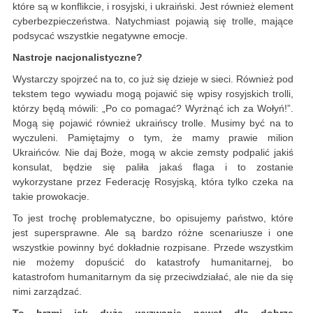
które są w konflikcie, i rosyjski, i ukraiński. Jest również element
cyberbezpieczeństwa. Natychmiast pojawią się trolle, mające
podsycać wszystkie negatywne emocje.
Nastroje nacjonalistyczne?
Wystarczy spojrzeć na to, co już się dzieje w sieci. Również pod
tekstem tego wywiadu mogą pojawić się wpisy rosyjskich trolli,
którzy będą mówili: „Po co pomagać? Wyrżnąć ich za Wołyń!”.
Mogą się pojawić również ukraińscy trolle. Musimy być na to
wyczuleni. Pamiętajmy o tym, że mamy prawie milion
Ukraińców. Nie daj Boże, mogą w akcie zemsty podpalić jakiś
konsulat, będzie się paliła jakaś flaga i to zostanie
wykorzystane przez Federację Rosyjską, która tylko czeka na
takie prowokacje.
To jest trochę problematyczne, bo opisujemy państwo, które
jest supersprawne. Ale są bardzo różne scenariusze i one
wszystkie powinny być dokładnie rozpisane. Przede wszystkim
nie możemy dopuścić do katastrofy humanitarnej, bo
katastrofom humanitarnym da się przeciwdziałać, ale nie da się
nimi zarządzać.