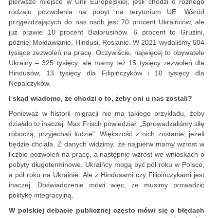
pierwsze miejsce w Unii Europejskiej, jeśli chodzi o różnego
rodzaju pozwolenia na pobyt na terytorium UE. Wśród
przyjeżdżających do nas osób jest 70 procent Ukraińców, ale
już prawie 10 procent Białorusinów. 6 procent to Gruzini,
później Mołdawianie, Hindusi, Rosjanie. W 2021 wydaliśmy 504
tysiące zezwoleń na pracę. Oczywiście, najwięcej to obywatele
Ukrainy – 325 tysięcy, ale mamy też 15 tysięcy zezwoleń dla
Hindusów, 13 tysięcy dla Filipińczyków i 10 tysięcy dla
Nepalczyków.
I skąd wiadomo, że chodzi o to, żeby oni u nas zostali?
Ponieważ w historii migracji nie ma takiego przykładu, żeby
działało to inaczej. Max Frisch powiedział: „Sprowadzaliśmy siłę
roboczą, przyjechali ludzie”. Większość z nich zostanie, jeżeli
będzie chciała. Z danych widzimy, że najpierw mamy wzrost w
liczbie pozwoleń na pracę, a następnie wzrost we wnioskach o
pobyty długoterminowe. Ukraińcy mogą być pół roku w Polsce,
a pół roku na Ukrainie. Ale z Hindusami czy Filipińczykami jest
inaczej. Doświadczenie mówi więc, że musimy prowadzić
politykę integracyjną.
W polskiej debacie publicznej często mówi się o błędach