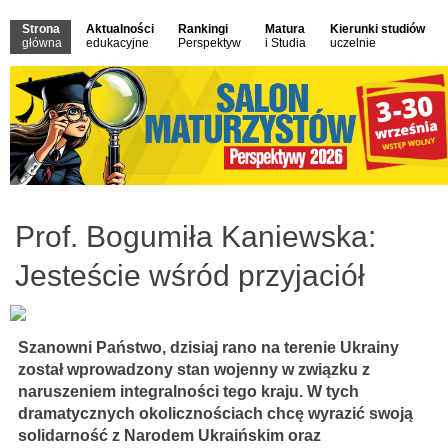
Strona
Aktualności
Rankingi
Matura
Kierunki studiów
główna
edukacyjne
Perspektyw
i Studia
uczelnie
Prof. Bogumiła Kaniewska:
Jesteście wśród przyjaciół
Szanowni Państwo, dzisiaj rano na terenie Ukrainy
został wprowadzony stan wojenny w związku z
naruszeniem integralności tego kraju. W tych
dramatycznych okolicznościach chcę wyrazić swoją
solidarność z Narodem Ukraińskim oraz