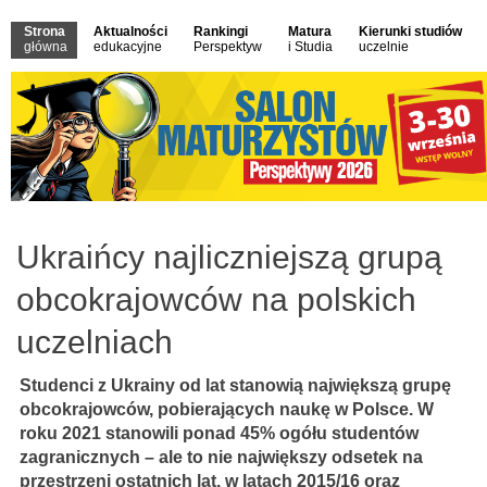
Strona
Aktualności
Rankingi
Matura
Kierunki studiów
główna
edukacyjne
Perspektyw
i Studia
uczelnie
Ukraińcy najliczniejszą grupą
obcokrajowców na polskich
uczelniach
Studenci z Ukrainy od lat stanowią największą grupę
obcokrajowców, pobierających naukę w Polsce. W
roku 2021 stanowili ponad 45% ogółu studentów
zagranicznych – ale to nie największy odsetek na
przestrzeni ostatnich lat, w latach 2015/16 oraz