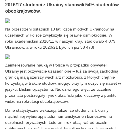
2016/17 studenci z Ukrainy stanowili 54% studentów
obcokrajowców.
Na przestrzeni ostatnich 10 lat liczba młodych Ukraińców na
uczelniach w Polsce zwiększyła się prawie ośmiokrotnie. W
roku akademickim 2010/11 w naszym kraju studiowało 4 879
Ukraińców, a w roku 2020/21 było ich już 38 473!
Zainteresowanie nauką w Polsce w przypadku obywateli
Ukrainy jest oczywiście uzasadnione – tuż za swoją zachodnią
granicą mają szerszy wachlarz możliwości, z których chętnie
korzystają w trakcie studiów, mogąc przy tym uczyć się nawet w
języku, bliskim ojczystemu. Nic dziwnego więc, że uczelnie
przez lata postrzegały rynek ukraiński jako kluczowy z punktu
widzenia rekrutacji obcokrajowców.
Dane statystyczne wskazują także, że studenci z Ukrainy
najchętniej wybierają studia humanistyczne i biznesowe na
uczelniach prywatnych. Liderami rekrutacji wśród uczelni
publicznych są zaś Uniwersytet Jagielloński oraz Uniwersytet