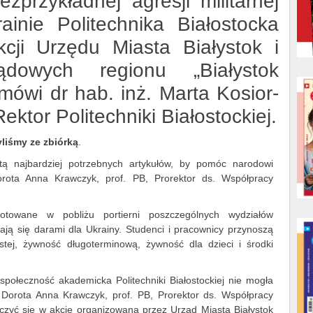
przykładnej agresji militarnej
ainie Politechnika Białostocka
cji Urzędu Miasta Białystok i
ządowych regionu „Białystok
ówi dr hab. inż. Marta Kosior-
ektor Politechniki Białostockiej.
yliśmy ze zbiórką
.
tą najbardziej potrzebnych artykułów, by pomóc narodowi
rota Anna Krawczyk, prof. PB, Prorektor ds. Współpracy
otowane w pobliżu portierni poszczególnych wydziałów
niają się darami dla Ukrainy. Studenci i pracownicy przynoszą
stej, żywność długoterminową, żywność dla dzieci i środki
połeczność akademicka Politechniki Białostockiej nie mogła
 Dorota Anna Krawczyk, prof. PB, Prorektor ds. Współpracy
czyć się w akcję organizowaną przez Urząd Miasta Białystok