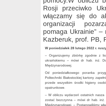
pomocy.W obliczu bez
Rosji przeciwko Ukr
włączamy się do ak
organizacji pozar
pomaga Ukrainie” – m
Kazberuk, prof. PB, R
W poniedziałek 28 lutego 2022 r. rusz
– Organizujemy zbiórkę zgodnie z lis
ukraińskiemu – mówi dr hab. inż. Do
Międzynarodowej.
Od poniedziałkowego poranka przyg
Politechniki Białostockiej kartony zapeł
przede wszystkim środki higieny osobi
opatrunkowe.
– W obliczu wydarzeń ostatnich nasza s
zostać bezczynna – mówi dr hab. inż.
Międzynarodowej. – Postanowiliśmy włą