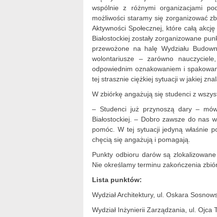
wspólnie z różnymi organizacjami po
możliwości staramy się zorganizować zb
Aktywności Społecznej, które całą akcj
Białostockiej zostały zorganizowane punk
przewożone na halę Wydziału Budownic
wolontariusze – zarówno nauczyciele,
odpowiednim oznakowaniem i spakowani
tej strasznie ciężkiej sytuacji w jakiej zna
W zbiórkę angażują się studenci z wszystk
– Studenci już przynoszą dary – mów
Białostockiej. – Dobro zawsze do nas wr
pomóc. W tej sytuacji jedyną właśnie po
chęcią się angażują i pomagają.
Punkty odbioru darów są zlokalizowane 
Nie określamy terminu zakończenia zbiórk
Lista punktów:
Wydział Architektury, ul. Oskara Sosnows
Wydział Inżynierii Zarządzania, ul. Ojca 