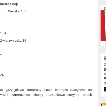
ałostockiej:
u, ul Wiejska 45 E
 45 A
 Zwierzyniecka 16
Y
CZNE
e, gazy jałowe, kompresy jałowe, bandaże elastyczne, sól
kawiczki jednorazowe, chusty opatrunkowe sterylne, opaski