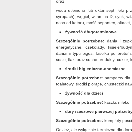
oraz
woda utleniona lub oktanisept, leki p
syropach), węgiel, witamina D, cynk, wit
nosa od kataru, maść bepanten, altacet, f
żywność długoterminowa
Szczególnie potrzebne:
dania i zupki
energetyczne, czekolady, kisiele/bud
daniami typu bigos, fasolka po bretońs
sosie, flaki oraz suche produkty: cukier
środki higieniczno-chemiczne
Szczególnie potrzebne:
pampersy dla d
toaletowy, środki piorące, chusteczki na
żywność dla dzieci
Szczególnie potrzebne:
kaszki, mleko, 
dary rzeczowe pierwszej potrzeb
Szczególnie potrzebne:
komplety poście
Odzież, ale wyłącznie termiczna dla dor