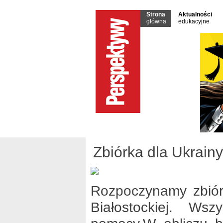
Strona
Aktualności
główna
edukacyjne
Zbiórka dla Ukrain
Rozpoczynamy zbiórk
Białostockiej. W