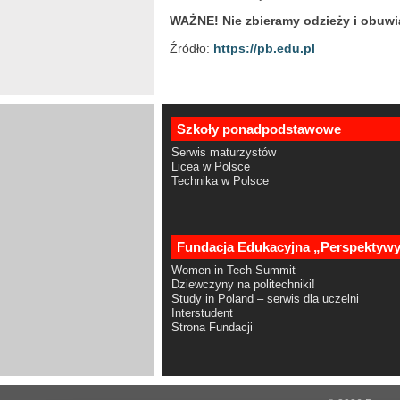
WAŻNE! Nie zbieramy odzieży i obuwi
Źródło:
https://pb.edu.pl
Szkoły ponadpodstawowe
Serwis maturzystów
Licea w Polsce
Technika w Polsce
Fundacja Edukacyjna „Perspektyw
Women in Tech Summit
Dziewczyny na politechniki!
Study in Poland – serwis dla uczelni
Interstudent
Strona Fundacji