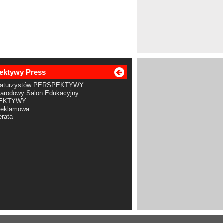
ektywy Press
Maturzystów PERSPEKTYWY
arodowy Salon Edukacyjny
EKTYWY
Reklamowa
rata