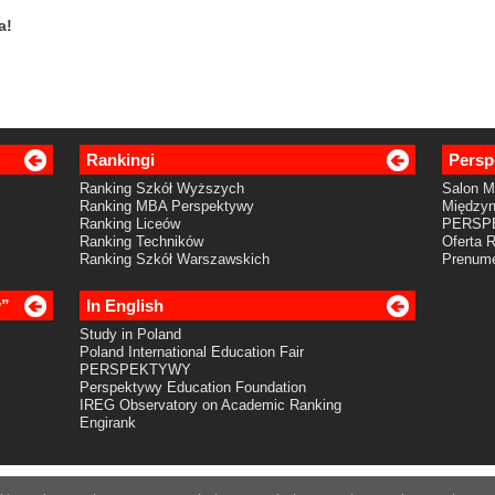
a!
Rankingi
Persp
Ranking Szkół Wyższych
Salon 
Ranking MBA Perspektywy
Międzyn
Ranking Liceów
PERSP
Ranking Techników
Oferta 
Ranking Szkół Warszawskich
Prenume
y”
In English
Study in Poland
Poland International Education Fair
PERSPEKTYWY
Perspektywy Education Foundation
IREG Observatory on Academic Ranking
Engirank