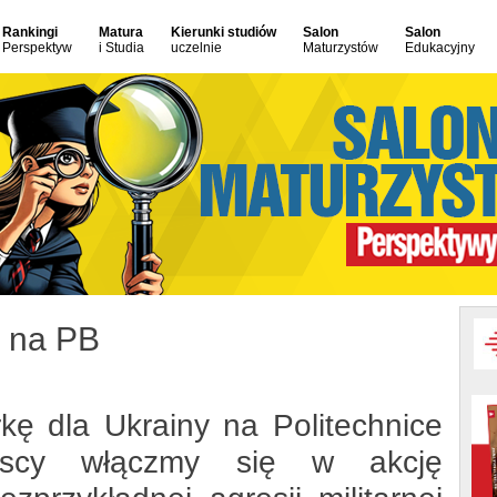
Rankingi
Matura
Kierunki studiów
Salon
Salon
Perspektyw
i Studia
uczelnie
Maturzystów
Edukacyjny
y na PB
ę dla Ukrainy na Politechnice
szyscy włączmy się w akcję