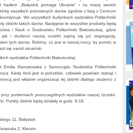
d hasłem „Białystok pomaga Ukrainie” i na miarę swoich
iórkę wszelkich potrzebnych darów zgodnie z listą z Centrum
ę koordynuje. We wszystkich budynkach wydziałów Politechniki
ty zbiórki takich darów. Następnie te wszystkie produkty będą
twa i Nauk o Środowisku Politechniki Białostockiej, gdzie
 jak i studenci naszej uczelni zajmą się już segregacją,
em tych darów. Robimy, co jest w naszej mocy, by pomóc w
lazł się naród ukraiński
ich wydziałów Politechniki Białostockiej.
i Emilia Ramatowska z Samorządu Studentów Politechniki
aca. Kiedy ktoś jest w potrzebie, człowiek powinien stanąć i
mocą jest właśnie organizacja tej zbiórki dlatego studenci z
przy portierniach poszczególnych wydziałów naszej Uczelni.
i. Punkty zbiórki będą działały w godz. 8-18.
kiego 11, Białystok
Tarasiuka 2, Kleosin