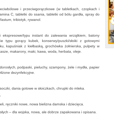
rzeciwbólowe i przeciwgorączkowe (w tabletkach, czopkach i
amina C, tabletki do ssania, tabletki od bólu gardła, spray do
astum, tribiotyk, rywanol.
 ekspresowe/typu instant do zalewania wrzątkiem, batony
ynie typu gorący kubek, konserwy/puszki/słoiki z gotowymi
ku, kapuśniak z kiełbaską, grochówka żołnierska, pulpety w
, kasze, makarony, maki, kawa, woda, herbata, oleje.
orosłych, podpaski, pieluchy, szampony, żele i mydła, papier
wilżone dezynfekcyjne.
soczki, dania gotowe w słoiczkach, chrupki do mleka.
y
li, ręczniki nowe, nowa bielizna damska i dziecięca.
osłych – dla wojska, nowa, ale dobrze zapakowana i opisana.