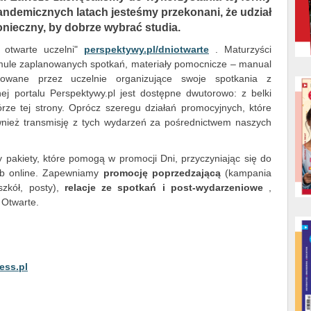
andemicznych latach jesteśmy przekonani, że udział
onieczny, by dobrze wybrać studia.
i otwarte uczelni"
perspektywy.pl/dniotwarte
. Maturzyści
ormule zaplanowanych spotkań, materiały pomocnicze – manual
otowane przez uczelnie organizujące swoje spotkania z
j portalu Perspektywy.pl jest dostępne dwutorowo: z belki
rze tej strony. Oprócz szeregu działań promocyjnych, które
ież transmisję z tych wydarzeń za pośrednictwem naszych
 pakiety, które pomogą w promocji Dni, przyczyniając się do
lub online. Zapewniamy
promocję poprzedzającą
(kampania
szkół, posty),
relacje ze spotkań i post-wydarzeniowe
,
 Otwarte.
ess.pl