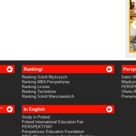
Rankingi
Persp
Ranking Szkół Wyższych
Salon 
Ranking MBA Perspektywy
Międzyn
Ranking Liceów
PERSP
Ranking Techników
Oferta 
Ranking Szkół Warszawskich
Prenume
y”
In English
Study in Poland
Poland International Education Fair
PERSPEKTYWY
Perspektywy Education Foundation