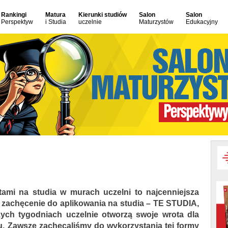
Rankingi
Matura
Kierunki studiów
Salon
Salon
Perspektyw
i Studia
uczelnie
Maturzystów
Edukacyjny
ami na studia w murach uczelni to najcenniejsza
 i zachęcenie do aplikowania na studia – TE STUDIA,
ych tygodniach uczelnie otworzą swoje wrota dla
lu. Zawsze zachęcaliśmy do wykorzystania tej formy