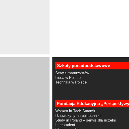
Szkoły ponadpodstawowe
Serwis maturzystów
Licea w Polsce
Technika w Polsce
Fundacja Edukacyjna „Perspektyw
Women in Tech Summit
Dziewczyny na politechniki!
Study in Poland – serwis dla uczelni
Interstudent