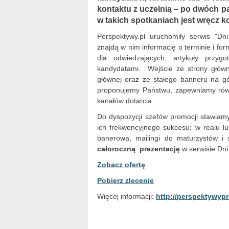
kontaktu z uczelnią – po dwóch p
w takich spotkaniach jest wręcz k
Perspektywy.pl uruchomiły serwis "Dn
znajdą w nim informację o terminie i f
dla odwiedzających, artykuły przyg
kandydatami. Wejście ze strony główne
głównej oraz ze stałego banneru na gó
proponujemy Państwu, zapewniamy równ
kanałów dotarcia.
Do dyspozycji szefów promocji stawiamy
ich frekwencyjnego sukcesu; w realu 
banerowa, mailingi do maturzystów i 
całoroczną prezentację
w serwisie Dni
Zobacz ofertę
Pobierz zlecenie
Więcej informacji:
http://perspektywypr