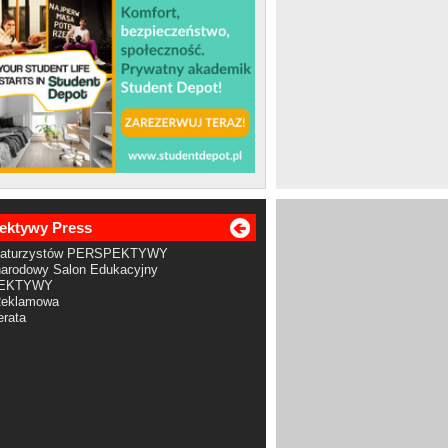
ektywy Press
Maturzystów PERSPEKTYWY
arodowy Salon Edukacyjny
EKTYWY
Reklamowa
rata