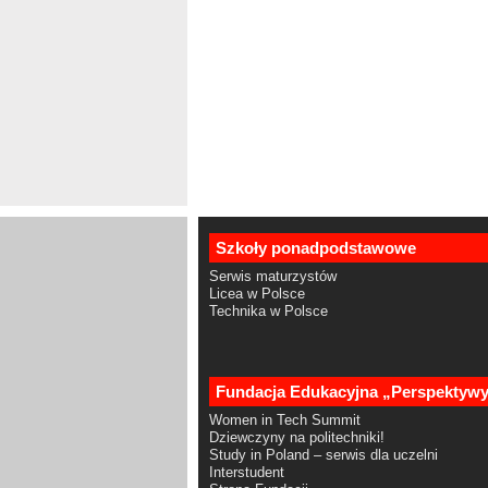
Szkoły ponadpodstawowe
Serwis maturzystów
Licea w Polsce
Technika w Polsce
Fundacja Edukacyjna „Perspektyw
Women in Tech Summit
Dziewczyny na politechniki!
Study in Poland – serwis dla uczelni
Interstudent