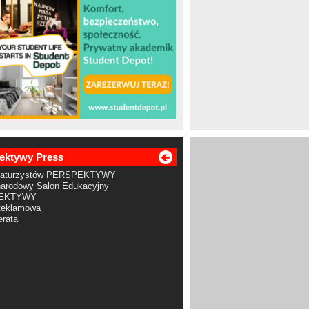
ektywy Press
Maturzystów PERSPEKTYWY
arodowy Salon Edukacyjny
EKTYWY
Reklamowa
rata