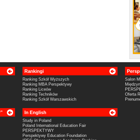
Rankingi
Persp
Ranking Szkół Wyższych
Salon 
Ranking MBA Perspektywy
Międzyn
Ranking Liceów
PERSP
Ranking Techników
Oferta 
Ranking Szkół Warszawskich
Prenume
y”
In English
Study in Poland
Poland International Education Fair
PERSPEKTYWY
Perspektywy Education Foundation