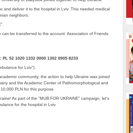
nd deliver it to the hospital in Lviv. This needed medical
inian neighbors.
".
can be transferred to the account: Association of Friends
 PL 52 1020 1332 0000 1302 0905 8233
mbulance for Lviv").
r academic community, the action to help Ukraine was joined
ny and the Academic Center of Pathomorphological and
 10,000 PLN for this purpose.
kraine! As part of the "MUB FOR UKRAINE" campaign, let's
nce for the hospital in Lviv.