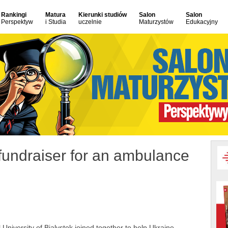
Rankingi
Matura
Kierunki studiów
Salon
Salon
Perspektyw
i Studia
uczelnie
Maturzystów
Edukacyjny
fundraiser for an ambulance
iversity of Bialystok joined together to help Ukraine.