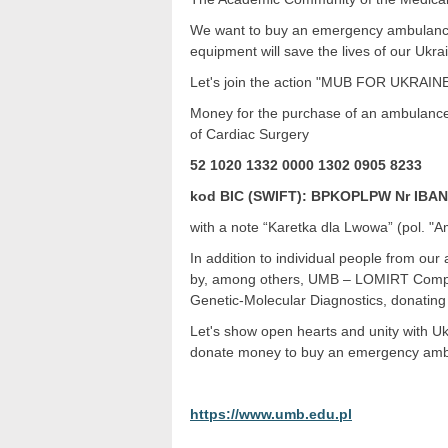
We want to buy an emergency ambulance a
equipment will save the lives of our Ukra
Let's join the action "MUB FOR UKRAINE
Money for the purchase of an ambulance 
of Cardiac Surgery
52 1020 1332 0000 1302 0905 8233
kod BIC (SWIFT): BPKOPLPW Nr IBAN:
with a note “Karetka dla Lwowa” (pol. "A
In addition to individual people from ou
by, among others, UMB – LOMIRT Compa
Genetic-Molecular Diagnostics, donating
Let's show open hearts and unity with U
donate money to buy an emergency ambula
https://www.umb.edu.pl