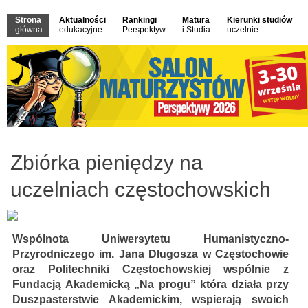
Strona
Aktualności
Rankingi
Matura
Kierunki studiów
główna
edukacyjne
Perspektyw
i Studia
uczelnie
Zbiórka pieniędzy na
uczelniach częstochowskich
Wspólnota Uniwersytetu Humanistyczno-
Przyrodniczego im. Jana Długosza w Częstochowie
oraz Politechniki Częstochowskiej wspólnie z
Fundacją Akademicką „Na progu” która działa przy
Duszpasterstwie Akademickim, wspierają swoich