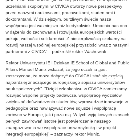
uczelniami skupionymi w CIVICA otworzy nowe perspektywy
przed naszymi naukowcami, pracownikami, studentami i
doktorantami. W dzisiejszym, burzliwym świecie nasza
współpraca jest ważniejsza niż kiedykolwiek. Umacnia nas ona
w dążeniu do zachowania i rozwijania europejskich wartości
pokoju, wolności i solidarności. Z niecierpliwością czekamy na
rozwój naszej wspólnej europejskiej przyszłości wraz z naszymi
partnerami z CIVICA” – podkreślił rektor Wachowiak.
Rektor Uniwersytetu IE i Dziekan IE School of Global and Public
Affairs Manuel Muniz wskazał, że jego uczelnia „jest
zaszczycona, że może dołączyć do CIVICA i stać się częścią
najbardziej znaczącego europejskiego sojuszu uniwersytetów
nauk społecznych". "Dzięki członkostwu w CIVICA zamierzamy
rozwijać wspólne projekty badawcze, współpracę wydziałów,
zwiększać doświadczenia studentów, wprowadzać innowacje w
pedagogice oraz nawiązywać nowe sojusze i współpracę
zarówno w Europie, jak i poza nią. W tych wyjątkowych czasach
pełnych zawirowań istotne jest potwierdzanie naszego
zaangażowania we współpracę uniwersytecką i w projekt
integracji europejskiej” – zaznaczył rektor Muniz.