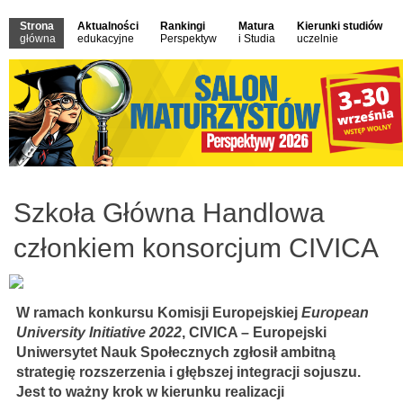
Strona
Aktualności
Rankingi
Matura
Kierunki studiów
główna
edukacyjne
Perspektyw
i Studia
uczelnie
Szkoła Główna Handlowa
członkiem konsorcjum CIVICA
W ramach konkursu Komisji Europejskiej
European
University Initiative 2022
, CIVICA – Europejski
Uniwersytet Nauk Społecznych zgłosił ambitną
strategię rozszerzenia i głębszej integracji sojuszu.
Jest to ważny krok w kierunku realizacji