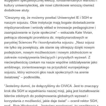
względem specjalistycznej wiedzy, fundamentalnych wartości i
kultury uniwersyteckiej, ale nowi członkowie wnoszą również
dodatkowe atuty.
"Cieszymy się, że możemy powitać Uniwersytet IE i SGH w
naszym sojuszu. Obie instytucje mają bogate doświadczenie
międzynarodowe i wniosły wkład w innowacje pedagogiczne i
zaangażowanie w życie społeczne" – wskazała Kate Vivian,
pełniąca obowiązki prorektora ds. międzynarodowych w
paryskiej Sciences Po i koordynatorka sojuszu. „Nasz sojusz
nie tylko się powiększy, ale stanie się silniejszy dzięki nowym
podejściom, nowym możliwościom i nowym zdolnościom w
zakresie rozwiązywania bieżących i przyszłych wyzwań. Z
niecierpliwością czekam na nasze wspólne oddziaływanie jako
ambitnego, zorientowanego na przyszłość europejskiego
sojuszu, który wzmocni głos nauk społecznych na arenie
światowej” – podkreśliła.
"Jesteśmy dumni, że dołączyliśmy do CIVICA. Jest to znaczący
krok dla SGH w wypełnianiu naszej misji, jaką jest kształtowanie
liderów zdolnych do podejmowania globalnych wyzwań i
korzystania z możliwości, jakie daje świat" – ocenił rektor SGH,
prof. Piotr Wachowiak. „Jesteśmy przekonani, że współpraca z