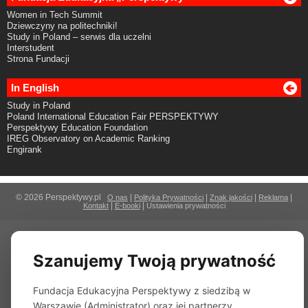
Women in Tech Summit
Dziewczyny na politechniki!
Study in Poland – serwis dla uczelni
Interstudent
Strona Fundacji
In English
Study in Poland
Poland International Education Fair PERSPEKTYWY
Perspektywy Education Foundation
IREG Observatory on Academic Ranking
Engirank
© 2026 Perspektywy.pl
|
|
|
|
O nas
Polityka Prywatności
Znak jakości
Reklama
|
|
Kontakt
E-booki
Ustawienia prywatności
Szanujemy Twoją prywatność
Fundacja Edukacyjna Perspektywy z siedzibą w
Warszawie (Administrator) oraz jej partnerzy