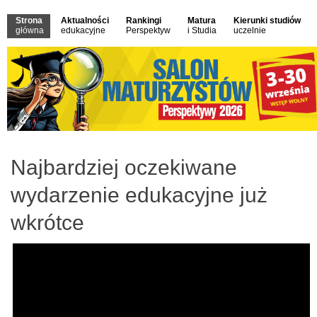
Strona
Aktualności
Rankingi
Matura
Kierunki studiów
główna
edukacyjne
Perspektyw
i Studia
uczelnie
Najbardziej oczekiwane
wydarzenie edukacyjne już
wkrótce