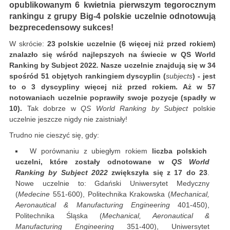
opublikowanym 6 kwietnia pierwszym tegorocznym
rankingu z grupy Big-4 polskie uczelnie odnotowują
bezprecedensowy sukces!
W skrócie:
23 polskie uczelnie (6 więcej niż przed rokiem)
znalazło się wśród najlepszych na świecie w
QS World
Ranking by Subject 2022
.
Nasze uczelnie znajdują się w 34
spośród 51 objętych rankingiem dyscyplin (
subjects
) - jest
to o 3 dyscypliny więcej niż przed rokiem. Aż w 57
notowaniach uczelnie poprawiły swoje pozycje (spadły w
10).
Tak dobrze w
QS World Ranking by Subject
polskie
uczelnie jeszcze nigdy nie zaistniały!
Trudno nie cieszyć się, gdy:
W porównaniu z ubiegłym rokiem
liczba polskich
uczelni, które zostały odnotowane w
QS World
Ranking by Subject 2022
zwiększyła się z 17 do 23
.
Nowe uczelnie to: Gdański Uniwersytet Medyczny
(
Medecine
551-600), Politechnika Krakowska (
Mechanical,
Aeronautical & Manufacturing Engineering
401-450),
Politechnika Śląska (
Mechanical, Aeronautical &
Manufacturing Engineering
351-400), Uniwersytet