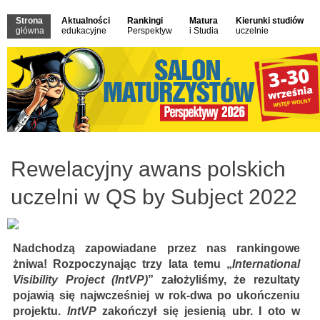
Strona
Aktualności
Rankingi
Matura
Kierunki studiów
główna
edukacyjne
Perspektyw
i Studia
uczelnie
Rewelacyjny awans polskich
uczelni w QS by Subject 2022
Nadchodzą zapowiadane przez nas rankingowe
żniwa! Rozpoczynając trzy lata temu „
International
Visibility Project (IntVP)
” założyliśmy, że rezultaty
pojawią się najwcześniej w rok-dwa po ukończeniu
projektu.
IntVP
zakończył się jesienią ubr. I oto w