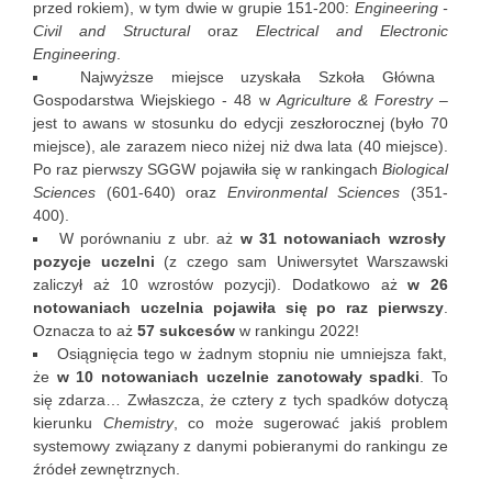
przed rokiem), w tym dwie w grupie 151-200:
Engineering -
Civil and Structural
oraz
Electrical and Electronic
Engineering
.
Najwyższe miejsce uzyskała Szkoła Główna
Gospodarstwa Wiejskiego - 48 w
Agriculture & Forestry
–
jest to awans w stosunku do edycji zeszłorocznej (było 70
miejsce), ale zarazem nieco niżej niż dwa lata (40 miejsce).
Po raz pierwszy SGGW pojawiła się w rankingach
Biological
Sciences
(601-640) oraz
Environmental Sciences
(351-
400).
W porównaniu z ubr. aż
w 31 notowaniach wzrosły
pozycje uczelni
(z czego sam Uniwersytet Warszawski
zaliczył aż 10 wzrostów pozycji). Dodatkowo aż
w 26
notowaniach uczelnia pojawiła się po raz pierwszy
.
Oznacza to aż
57 sukcesów
w rankingu 2022!
Osiągnięcia tego w żadnym stopniu nie umniejsza fakt,
że
w 10 notowaniach uczelnie zanotowały spadki
. To
się zdarza… Zwłaszcza, że cztery z tych spadków dotyczą
kierunku
Chemistry
, co może sugerować jakiś problem
systemowy związany z danymi pobieranymi do rankingu ze
źródeł zewnętrznych.