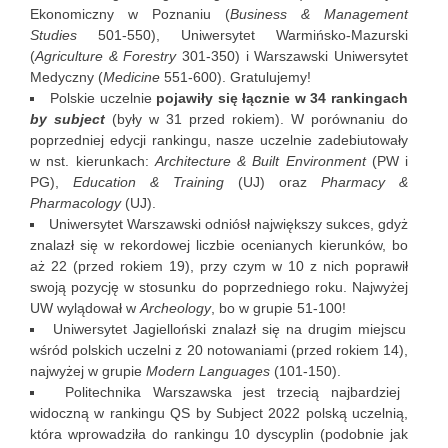
Ekonomiczny w Poznaniu (
Business & Management
Studies
501-550), Uniwersytet Warmińsko-Mazurski
(
Agriculture & Forestry
301-350) i Warszawski Uniwersytet
Medyczny (
Medicine
551-600). Gratulujemy!
Polskie uczelnie
pojawiły się łącznie w 34 rankingach
by subject
(były w 31 przed rokiem). W porównaniu do
poprzedniej edycji rankingu, nasze uczelnie zadebiutowały
w nst. kierunkach:
Architecture & Built Environment
(PW i
PG),
Education & Training
(UJ) oraz
Pharmacy &
Pharmacology
(UJ).
Uniwersytet Warszawski odniósł największy sukces, gdyż
znalazł się w rekordowej liczbie ocenianych kierunków, bo
aż 22 (przed rokiem 19), przy czym w 10 z nich poprawił
swoją pozycję w stosunku do poprzedniego roku. Najwyżej
UW wylądował w
Archeology
, bo w grupie 51-100!
Uniwersytet Jagielloński znalazł się na drugim miejscu
wśród polskich uczelni z 20 notowaniami (przed rokiem 14),
najwyżej w grupie
Modern Languages
(101-150).
Politechnika Warszawska jest trzecią najbardziej
widoczną w rankingu QS by Subject 2022 polską uczelnią,
która wprowadziła do rankingu 10 dyscyplin (podobnie jak