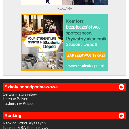
REKLAMA
Szkoły ponadpodstawowe
Serwis maturzystów
Licea w Polsce
Technika w Polsce
Rankingi
Ranking Szkół Wyższych
Ranking MBA Perspektywy