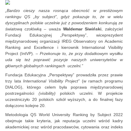
„Bardzo cieszy nasza rosnąca obecność w prestiżowym
rankingu QS „by subject”, gdyż pokazuje to, że w wielu
dyscyplinach polskie uczelnie już z powodzeniem konkurują ze
światową czołówką
– uważa
Waldemar Siwiński
, założyciel
Fundacji Edukacyjnej „Perspektywy”, wiceprezydent
międzynarodowej organizacji IREG Observatory on Academic
Ranking and Excellence i kierownik International Visibility
Project (IntVP).
– Przekonuje to, że przy dodatkowym wysiłku
uda się też poprawić pozycje naszych uniwersytetów w
głównych globalnych rankingach uczelni.”
Fundacja Edukacyjna „Perspektywy” prowadziła przez prawie
trzy lata
International Visibility Project”
(w ramach programu
DIALOG), którego celem była poprawa międzynarodowej
postrzegalności
(visibility)
polskich uczelni. W projekcie
uczestniczyło 20 polskich szkół wyższych, a do finalnej fazy
dołączono kolejne 20.
Metodologia QS World University Ranking by Subject 2022
obejmuje takie kryteria, jak reputacja uczelni wśród kadry
akademickiej oraz wśród pracodawców, cytowania oraz indeks