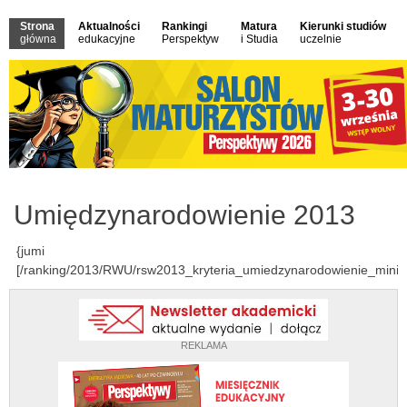
Strona
Aktualności
Rankingi
Matura
Kierunki studiów
główna
edukacyjne
Perspektyw
i Studia
uczelnie
Umiędzynarodowienie 2013
{jumi
[/ranking/2013/RWU/rsw2013_kryteria_umiedzynarodowienie_mini.h
REKLAMA