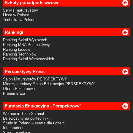
Szkoły ponadpodstawowe
Serwis maturzystów
Licea w Polsce
Technika w Polsce
Rankingi
Ranking Szkół Wyższych
Ranking MBA Perspektywy
Ranking Liceów
Ranking Techników
Ranking Szkół Warszawskich
Perspektywy Press
Salon Maturzystów PERSPEKTYWY
Międzynarodowy Salon Edukacyjny PERSPEKTYWY
Oferta Reklamowa
Prenumerata
Fundacja Edukacyjna „Perspektywy”
Women in Tech Summit
Dziewczyny na politechniki!
Study in Poland – serwis dla uczelni
Interstudent
Strona Fundacji