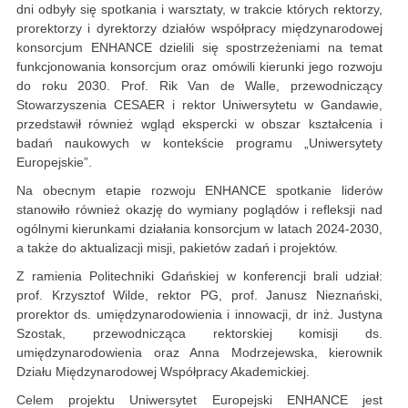
dni odbyły się spotkania i warsztaty, w trakcie których rektorzy,
prorektorzy i dyrektorzy działów współpracy międzynarodowej
konsorcjum ENHANCE dzielili się spostrzeżeniami na temat
funkcjonowania konsorcjum oraz omówili kierunki jego rozwoju
do roku 2030. Prof. Rik Van de Walle, przewodniczący
Stowarzyszenia CESAER i rektor Uniwersytetu w Gandawie,
przedstawił również wgląd ekspercki w obszar kształcenia i
badań naukowych w kontekście programu „Uniwersytety
Europejskie”.
Na obecnym etapie rozwoju ENHANCE spotkanie liderów
stanowiło również okazję do wymiany poglądów i refleksji nad
ogólnymi kierunkami działania konsorcjum w latach 2024-2030,
a także do aktualizacji misji, pakietów zadań i projektów.
Z ramienia Politechniki Gdańskiej w konferencji brali udział:
prof. Krzysztof Wilde, rektor PG, prof. Janusz Nieznański,
prorektor ds. umiędzynarodowienia i innowacji, dr inż. Justyna
Szostak, przewodnicząca rektorskiej komisji ds.
umiędzynarodowienia oraz Anna Modrzejewska, kierownik
Działu Międzynarodowej Współpracy Akademickiej.
Celem projektu Uniwersytet Europejski ENHANCE jest