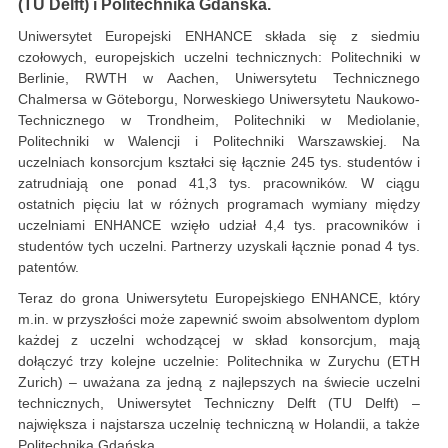
(TU Delft) i Politechnika Gdańska.
Uniwersytet Europejski ENHANCE składa się z siedmiu
czołowych, europejskich uczelni technicznych: Politechniki w
Berlinie, RWTH w Aachen, Uniwersytetu Technicznego
Chalmersa w Göteborgu, Norweskiego Uniwersytetu Naukowo-
Technicznego w Trondheim, Politechniki w Mediolanie,
Politechniki w Walencji i Politechniki Warszawskiej. Na
uczelniach konsorcjum kształci się łącznie 245 tys. studentów i
zatrudniają one ponad 41,3 tys. pracowników. W ciągu
ostatnich pięciu lat w różnych programach wymiany między
uczelniami ENHANCE wzięło udział 4,4 tys. pracowników i
studentów tych uczelni. Partnerzy uzyskali łącznie ponad 4 tys.
patentów.
Teraz do grona Uniwersytetu Europejskiego ENHANCE, który
m.in. w przyszłości może zapewnić swoim absolwentom dyplom
każdej z uczelni wchodzącej w skład konsorcjum, mają
dołączyć trzy kolejne uczelnie: Politechnika w Zurychu (ETH
Zurich) – uważana za jedną z najlepszych na świecie uczelni
technicznych, Uniwersytet Techniczny Delft (TU Delft) –
największa i najstarsza uczelnię techniczną w Holandii, a także
Politechnika Gdańska.