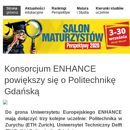
Strona
Aktualności
Rankingi
Matura
Kierunki studiów
główna
edukacyjne
Perspektyw
i Studia
uczelnie
Konsorcjum ENHANCE
powiększy się o Politechnikę
Gdańską
Do grona Uniwersytetu Europejskiego ENHANCE
mają dołączyć trzy kolejne uczelnie: Politechnika w
Zurychu (ETH Zurich), Uniwersytet Techniczny Delft