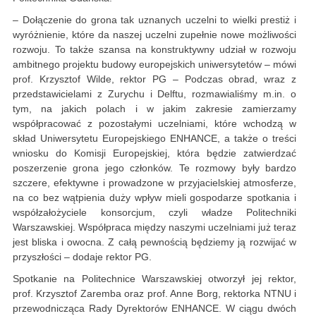
– Dołączenie do grona tak uznanych uczelni to wielki prestiż i
wyróżnienie, które da naszej uczelni zupełnie nowe możliwości
rozwoju. To także szansa na konstruktywny udział w rozwoju
ambitnego projektu budowy europejskich uniwersytetów – mówi
prof. Krzysztof Wilde, rektor PG – Podczas obrad, wraz z
przedstawicielami z Zurychu i Delftu, rozmawialiśmy m.in. o
tym, na jakich polach i w jakim zakresie zamierzamy
współpracować z pozostałymi uczelniami, które wchodzą w
skład Uniwersytetu Europejskiego ENHANCE, a także o treści
wniosku do Komisji Europejskiej, która będzie zatwierdzać
poszerzenie grona jego członków. Te rozmowy były bardzo
szczere, efektywne i prowadzone w przyjacielskiej atmosferze,
na co bez wątpienia duży wpływ mieli gospodarze spotkania i
współzałożyciele konsorcjum, czyli władze Politechniki
Warszawskiej. Współpraca między naszymi uczelniami już teraz
jest bliska i owocna. Z całą pewnością będziemy ją rozwijać w
przyszłości – dodaje rektor PG.
Spotkanie na Politechnice Warszawskiej otworzył jej rektor,
prof. Krzysztof Zaremba oraz prof. Anne Borg, rektorka NTNU i
przewodnicząca Rady Dyrektorów ENHANCE. W ciągu dwóch