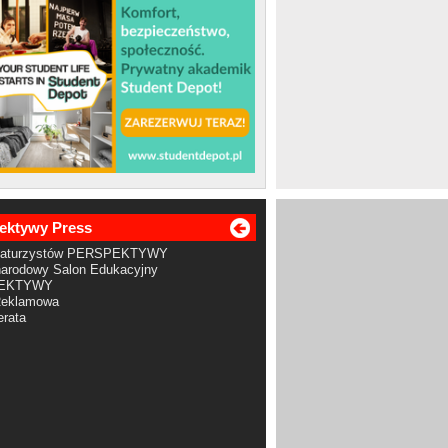
ektywy Press
Maturzystów PERSPEKTYWY
arodowy Salon Edukacyjny
EKTYWY
Reklamowa
rata