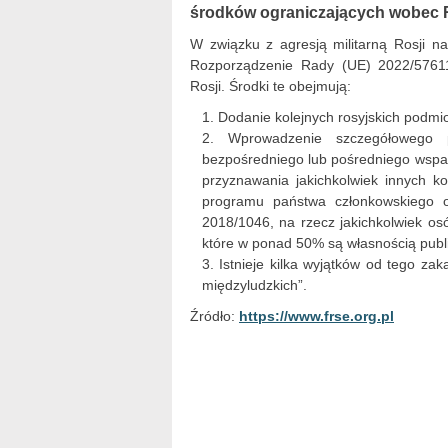
środków ograniczających wobec R
W związku z agresją militarną Rosji na
Rozporządzenie Rady (UE) 2022/57611
Rosji. Środki te obejmują:
Dodanie kolejnych rosyjskich podmiot
Wprowadzenie szczegółowego p
bezpośredniego lub pośredniego wspar
przyznawania jakichkolwiek innych k
programu państwa członkowskiego 
2018/1046, na rzecz jakichkolwiek os
które w ponad 50% są własnością publi
Istnieje kilka wyjątków od tego za
międzyludzkich”.
Źródło:
https://www.frse.org.pl