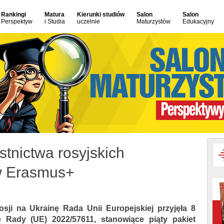
Rankingi
Matura
Kierunki studiów
Salon
Salon
Perspektyw
i Studia
uczelnie
Maturzystów
Edukacyjny
stnictwa rosyjskich
 w Erasmus+
osji na Ukrainę Rada Unii Europejskiej przyjęła 8
e Rady (UE) 2022/57611, stanowiące piąty pakiet