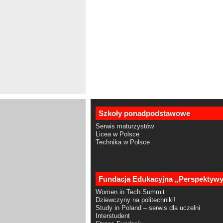
Szkoły ponadpodstawowe
Serwis maturzystów
Licea w Polsce
Technika w Polsce
Fundacja Edukacyjna „Perspektyw
Women in Tech Summit
Dziewczyny na politechniki!
Study in Poland – serwis dla uczelni
Interstudent