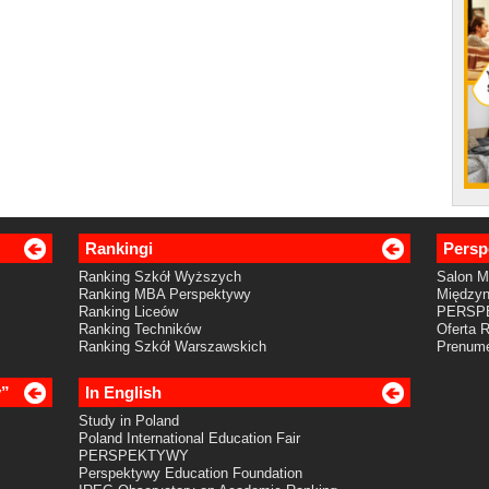
Rankingi
Persp
Ranking Szkół Wyższych
Salon 
Ranking MBA Perspektywy
Międzyn
Ranking Liceów
PERSP
Ranking Techników
Oferta 
Ranking Szkół Warszawskich
Prenume
y”
In English
Study in Poland
Poland International Education Fair
PERSPEKTYWY
Perspektywy Education Foundation