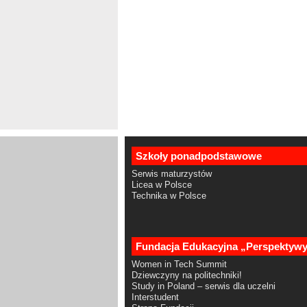
Szkoły ponadpodstawowe
Serwis maturzystów
Licea w Polsce
Technika w Polsce
Fundacja Edukacyjna „Perspektyw
Women in Tech Summit
Dziewczyny na politechniki!
Study in Poland – serwis dla uczelni
Interstudent