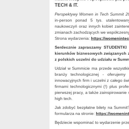
TECH & IT.
Perspektywy Women in Tech Summit 2
in-person ponad 5 tys. utalentowany
naukowczyń oraz innych kobiet zainte
zmianach zachodzących we współczesny
Strona wydarzenia:
https://womeninte
Serdecznie zapraszamy STUDENTKI 
kierunków biznesowych związanych z
z polskich uczelni do udziału w Sum
Udział w Summicie ma przede wszystki
branży technologicznej - oferujemy
innowacyjnych firm i uczelni z całego św
firmami technologicznymi (!) plus profe
pierwszej pracy, a także zainspirowanie 
high tech.
Jak zdobyć bezpłatne bilety na Summit
formularza na stronie:
https://womenin
Będziecie wspominać to wydarzenie przez