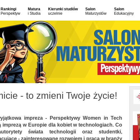
Rankingi
Matura
Kierunki studiów
Salon
Salon
Perspektyw
i Studia
uczelnie
Maturzystów
Edukacyjny
cie - to zmieni Twoje życie!
 wyjątkowa impreza - Perspektywy Women in Tech
zą imprezą w Europie dla kobiet w technologiach. Co
torytety świata technologii oraz studentki,
racujące - zainteresowane rozwojem i pracą w branży