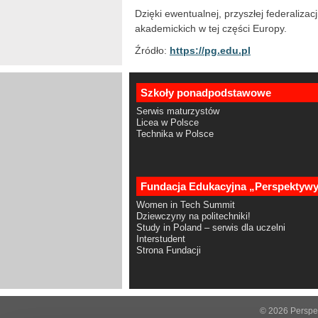
Dzięki ewentualnej, przyszłej federalizac
akademickich w tej części Europy.
Źródło:
https://pg.edu.pl
Szkoły ponadpodstawowe
Serwis maturzystów
Licea w Polsce
Technika w Polsce
Fundacja Edukacyjna „Perspektyw
Women in Tech Summit
Dziewczyny na politechniki!
Study in Poland – serwis dla uczelni
Interstudent
Strona Fundacji
© 2026 Persp