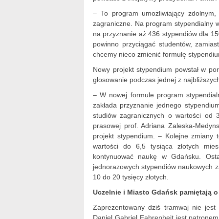
– To program umożliwiający zdolnym,
zagraniczne. Na program stypendialny w
na przyznanie aż 436 stypendiów dla 15
powinno przyciągać studentów, zamiast
chcemy nieco zmienić formułę stypendiu
Nowy projekt stypendium powstał w por
głosowanie podczas jednej z najbliższyc
– W nowej formule program stypendial
zakłada przyznanie jednego stypendiu
studiów zagranicznych o wartości od 3
prasowej prof. Adriana Zaleska-Medyns
projekt stypendium. – Kolejne zmiany 
wartości do 6,5 tysiąca złotych mies
kontynuować naukę w Gdańsku. Ostat
jednorazowych stypendiów naukowych za
10 do 20 tysięcy złotych.
Uczelnie i Miasto Gdańsk pamiętają o
Zaprezentowany dziś tramwaj nie jest 
Daniel Gabriel Fahrenheit jest patrone