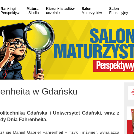
Rankingi
Matura
Kierunki studiów
Salon
Salon
Perspektyw
i Studia
uczelnie
Maturzystów
Edukacyjny
enheita w Gdańsku
litechnika Gdańska i Uniwersytet Gdański, wraz z
dy Dnia Fahrenheita.
 się Daniel Gabriel Fahrenheit – fizyk i inżynier, wynalazca