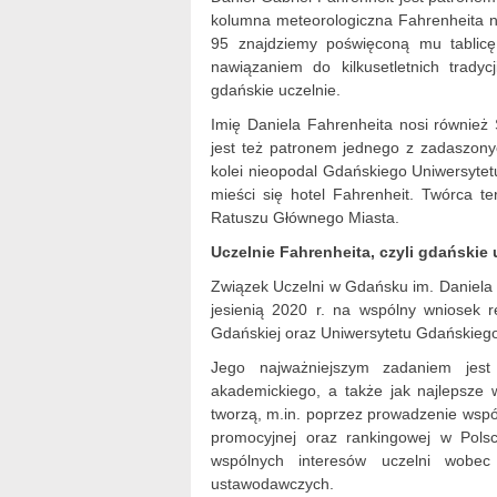
kolumna meteorologiczna Fahrenheita na
95 znajdziemy poświęconą mu tablicę 
nawiązaniem do kilkusetletnich trady
gdańskie uczelnie.
Imię Daniela Fahrenheita nosi równie
jest też patronem jednego z zadaszon
kolei nieopodal Gdańskiego Uniwersytet
mieści się hotel Fahrenheit. Twórca 
Ratuszu Głównego Miasta.
Uczelnie Fahrenheita, czyli gdańskie u
Związek Uczelni w Gdańsku im. Daniela 
jesienią 2020 r. na wspólny wniosek 
Gdańskiej oraz Uniwersytetu Gdańskieg
Jego najważniejszym zadaniem jes
akademickiego, a także jak najlepsze w
tworzą, m.in. poprzez prowadzenie wspó
promocyjnej oraz rankingowej w Pols
wspólnych interesów uczelni wobec 
ustawodawczych.