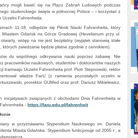
kańcy mogli bawić się na Placu Zebrań Ludowych podczas
ego studenckiego święta w północnej Polsce – i korzystać z
e Uczelni Fahrenheita.
inach 11-18, odbędzie się Piknik Nauki Fahrenheita, który
 z Miastem Gdańsk na Górze Gradowej (Hevelianum przy ul.
twarty, wstęp na nie jest bezpłatny (wyjątek stanowią stałe
których zwiedzanie będzie płatne zgodnie z cennikiem).
ików do wspólnego odkrywania nauki poprzez zabawę. Nie
ez pracowników naukowych, studentów i doktorantów naszych
ji tramwaju Uczelni Fahrenheita prof. Piotr Stepnowski, rektor
ezentował władze FarU (z ramienia pozostałych uczelni w
Markuszewski, prorektor GUMed oraz prof. Dariusz Mikielewicz,
ych inicjatywach związanych z obchodami Dnia Fahrenheita w
 Fahrenheita -
https://faru.edu.pl/fahrenheit
łonie
zmiany w przyznawaniu Stypendium Naukowego im. Daniela
denta Miasta Gdańska. Stypendium funkcjonuje od 2005 r., a
 Adamowicza.