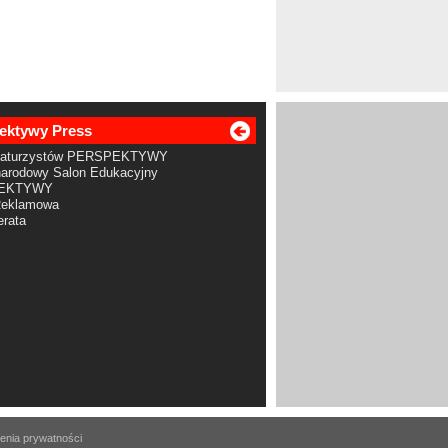
ektywy Press
Maturzystów PERSPEKTYWY
arodowy Salon Edukacyjny
EKTYWY
Reklamowa
rata
enia prywatności