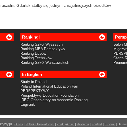
ji uczelni, Gdańsk stałby się jednym z najsilniejszych ośrodków
Rankingi
Persp
Ranking Szkół Wyższych
Salon 
Ranking MBA Perspektywy
Międzyn
Ranking Liceów
PERSP
Ranking Techników
Oferta 
Ranking Szkół Warszawskich
Prenume
y”
In English
Study in Poland
Poland International Education Fair
PERSPEKTYWY
Perspektywy Education Foundation
IREG Observatory on Academic Ranking
Engirank
ektywy.pl
|
|
|
|
|
|
O nas
Polityka Prywatności
Znak jakości
Reklama
Kontakt
E-booki
Ustawi