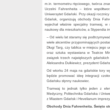
m.in. termometru rtęciowego, twórca znan
Uczelni Fahrenheita – które współtwo
Uniwersytet Gdański. Przy okazji rocznic
Gdańsk, organizują obchody Dnia Fahr
wyjechał właśnie specjalny tramwaj, w 
naukowy dla mieszkańców, a Stypendia im
– Od wielu lat staramy się podtrzymy
wiele akcentów przypominających postać 
Długi Targ, czy tablica w miejscu jego u
oraz sztuka wystawiana w Teatrze Mini
związek trzech największych gdańskich 
Aleksandra Dulkiewicz, prezydent Gdańs
Od wtorku 24 maja na gdańskie tory wyr
będzie promować ideę integracji czoł
Gdańsku słynny naukowiec.
Tramwaj to jednak tylko jeden z el
Medyczny, Politechnika Gdańska i Uniwe
z Miastem Gdańsk i Hevelianum imprezy
Obchody Dnia Fahrenheita. Święto st