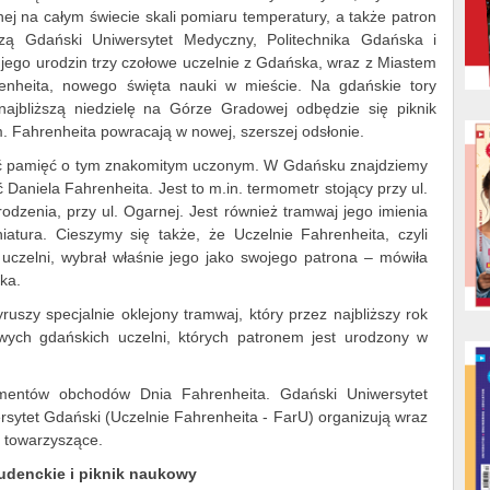
ej na całym świecie skali pomiaru temperatury, a także patron
rzą Gdański Uniwersytet Medyczny, Politechnika Gdańska i
y jego urodzin trzy czołowe uczelnie z Gdańska, wraz z Miastem
enheita, nowego święta nauki w mieście. Na gdańskie tory
najbliższą niedzielę na Górze Gradowej odbędzie się piknik
. Fahrenheita powracają w nowej, szerszej odsłonie.
wać pamięć o tym znakomitym uczonym. W Gdańsku znajdziemy
Daniela Fahrenheita. Jest to m.in. termometr stojący przy ul.
rodzenia, przy ul. Ogarnej. Jest również tramwaj jego imienia
atura. Cieszymy się także, że Uczelnie Fahrenheita, czyli
uczelni, wybrał właśnie jego jako swojego patrona – mówiła
ka.
uszy specjalnie oklejony tramwaj, który przez najbliższy rok
owych gdańskich uczelni, których patronem jest urodzony w
ementów obchodów Dnia Fahrenheita. Gdański Uniwersytet
rsytet Gdański (Uczelnie Fahrenheita - FarU) organizują wraz
 towarzyszące.
udenckie i piknik naukowy