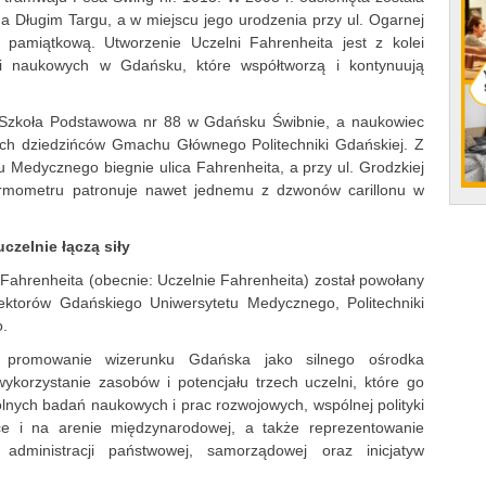
 Długim Targu, a w miejscu jego urodzenia przy ul. Ogarnej
pamiątkową. Utworzenie Uczelni Fahrenheita jest z kolei
cji naukowych w Gdańsku, które współtworzą i kontynuują
ż Szkoła Podstawowa nr 88 w Gdańsku Świbnie, a naukowiec
ych dziedzińców Gmachu Głównego Politechniki Gdańskiej. Z
u Medycznego biegnie ulica Fahrenheita, a przy ul. Grodzkiej
termometru patronuje nawet jednemu z dzwonów carillonu w
czelnie łączą siły
Fahrenheita (obecnie: Uczelnie Fahrenheita) został powołany
rektorów Gdańskiego Uniwersytetu Medycznego, Politechniki
o.
t promowanie wizerunku Gdańska jako silnego ośrodka
ykorzystanie zasobów i potencjału trzech uczelni, które go
lnych badań naukowych i prac rozwojowych, wspólnej polityki
ce i na arenie międzynarodowej, a także reprezentowanie
administracji państwowej, samorządowej oraz inicjatyw