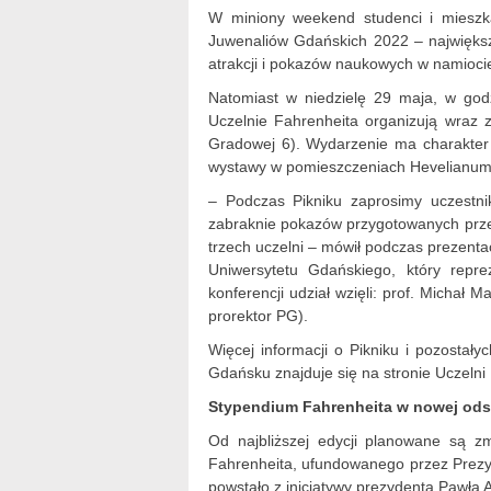
W miniony weekend studenci i miesz
Juwenaliów Gdańskich 2022 – największ
atrakcji i pokazów naukowych w namioci
Natomiast w niedzielę 29 maja, w godz
Uczelnie Fahrenheita organizują wraz
Gradowej 6). Wydarzenie ma charakter o
wystawy w pomieszczeniach Hevelianum, 
– Podczas Pikniku zaprosimy uczestn
zabraknie pokazów przygotowanych prz
trzech uczelni – mówił podczas prezentac
Uniwersytetu Gdańskiego, który repr
konferencji udział wzięli: prof. Michał 
prorektor PG).
Więcej informacji o Pikniku i pozostał
Gdańsku znajduje się na stronie Uczelni
Stypendium Fahrenheita w nowej ods
Od najbliższej edycji planowane są 
Fahrenheita, ufundowanego przez Prezy
powstało z inicjatywy prezydenta Pawła