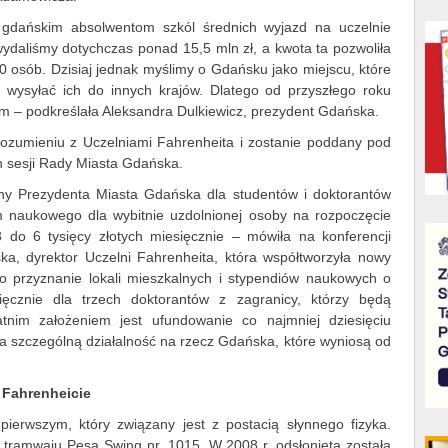
 gdańskim absolwentom szkól średnich wyjazd na uczelnie
ydaliśmy dotychczas ponad 15,5 mln zł, a kwota ta pozwoliła
0 osób. Dzisiaj jednak myślimy o Gdańsku jako miejscu, które
 wysyłać ich do innych krajów. Dlatego od przyszłego roku
m – podkreślała Aleksandra Dulkiewicz, prezydent Gdańska.
ozumieniu z Uczelniami Fahrenheita i zostanie poddany pod
h sesji Rady Miasta Gdańska.
ny Prezydenta Miasta Gdańska dla studentów i doktorantów
m naukowego dla wybitnie uzdolnionej osoby na rozpoczęcie
 do 6 tysięcy złotych miesięcznie – mówiła na konferencji
ka, dyrektor Uczelni Fahrenheita, która współtworzyła nowy
to przyznanie lokali mieszkalnych i stypendiów naukowych o
ięcznie dla trzech doktorantów z zagranicy, którzy będą
nim założeniem jest ufundowanie co najmniej dziesięciu
 szczególną działalność na rzecz Gdańska, które wyniosą od
 Fahrenheicie
pierwszym, który związany jest z postacią słynnego fizyka.
m tramwaju Pesa Swing nr. 1015. W 2008 r. odsłonięta została