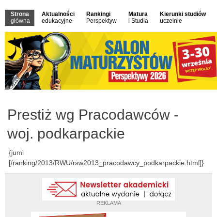
Strona
Aktualności
Rankingi
Matura
Kierunki studiów
główna
edukacyjne
Perspektyw
i Studia
uczelnie
Prestiż wg Pracodawców -
woj. podkarpackie
{jumi
[/ranking/2013/RWU/rsw2013_pracodawcy_podkarpackie.html]}
REKLAMA