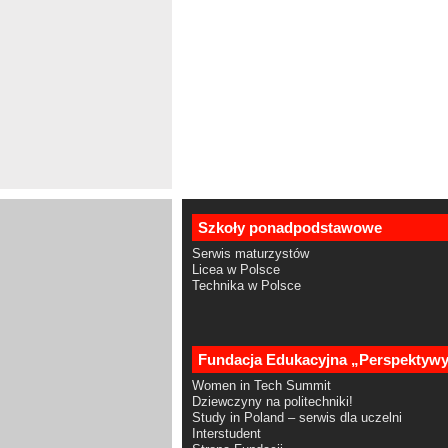
Szkoły ponadpodstawowe
Serwis maturzystów
Licea w Polsce
Technika w Polsce
Fundacja Edukacyjna „Perspektyw
Women in Tech Summit
Dziewczyny na politechniki!
Study in Poland – serwis dla uczelni
Interstudent