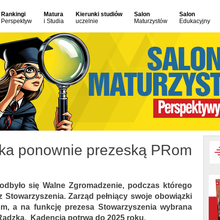
Rankingi
Matura
Kierunki studiów
Salon
Salon
Perspektyw
i Studia
uczelnie
Maturzystów
Edukacyjny
zka ponownie prezeską PRom
 odbyło się Walne Zgromadzenie, podczas którego
Stowarzyszenia. Zarząd pełniący swoje obowiązki
um, a na funkcję prezesa Stowarzyszenia wybrana
Radzka. Kadencja potrwa do 2025 roku.