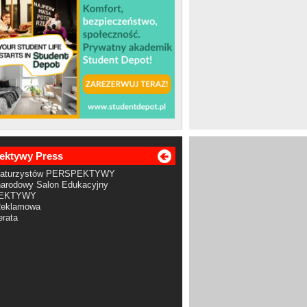
ektywy Press
Maturzystów PERSPEKTYWY
arodowy Salon Edukacyjny
EKTYWY
Reklamowa
rata