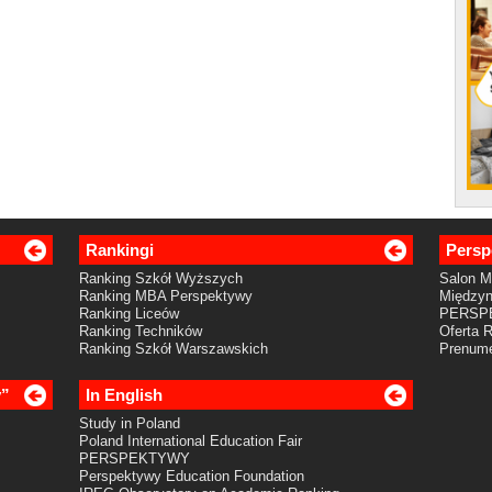
Rankingi
Persp
Ranking Szkół Wyższych
Salon 
Ranking MBA Perspektywy
Międzyn
Ranking Liceów
PERSP
Ranking Techników
Oferta 
Ranking Szkół Warszawskich
Prenume
y”
In English
Study in Poland
Poland International Education Fair
PERSPEKTYWY
Perspektywy Education Foundation