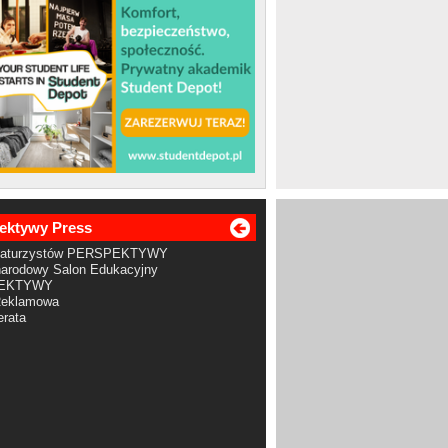
ektywy Press
Maturzystów PERSPEKTYWY
arodowy Salon Edukacyjny
EKTYWY
Reklamowa
rata