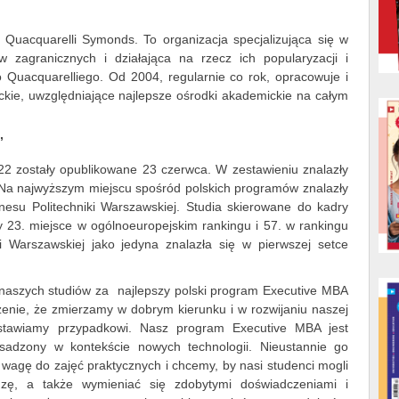
Quacquarelli Symonds. To organizacja specjalizująca się w
w zagranicznych i działająca na rzecz ich popularyzacji i
 Quacquarelliego. Od 2004, regularnie co rok, opracowuje i
ckie, uwzględniające najlepsze ośrodki akademickie na całym
”
2 zostały opublikowane 23 czerwca. W zestawieniu znalazły
. Na najwyższym miejscu spośród polskich programów znalazły
nesu Politechniki Warszawskiej. Studia skierowane do kadry
 23. miejsce w ogólnoeuropejskim rankingu i 57. w rankingu
i Warszawskiej jako jedyna znalazła się w pierwszej setce
e naszych studiów za najlepszy polski program Executive MBA
dzenie, że zmierzamy w dobrym kierunku i w rozwijaniu naszej
ostawiamy przypadkowi. Nasz program Executive MBA jest
sadzony w kontekście nowych technologii. Nieustannie go
agę do zajęć praktycznych i chcemy, by nasi studenci mogli
dzę, a także wymieniać się zdobytymi doświadczeniami i