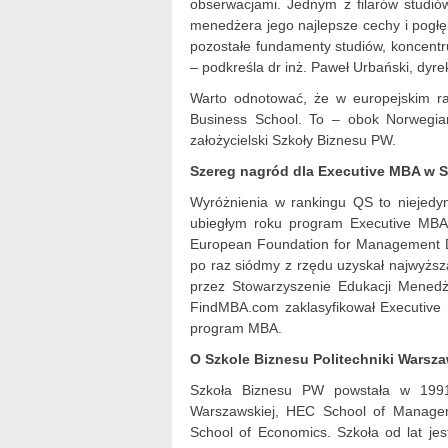
obserwacjami. Jednym z filarów studió
menedżera jego najlepsze cechy i pogłęb
pozostałe fundamenty studiów, koncentr
– podkreśla dr inż. Paweł Urbański, dyre
Warto odnotować, że w europejskim ra
Business School. To – obok Norwegian
założycielski Szkoły Biznesu PW.
Szereg nagród dla Executive MBA w 
Wyróżnienia w rankingu QS to niejedyn
ubiegłym roku program Executive MBA
European Foundation for Management 
po raz siódmy z rzędu uzyskał najwyższ
przez Stowarzyszenie Edukacji Menedż
FindMBA.com zaklasyfikował Executive 
program MBA.
O Szkole Biznesu Politechniki Warsza
Szkoła Biznesu PW powstała w 1991 
Warszawskiej, HEC School of Manage
School of Economics. Szkoła od lat je