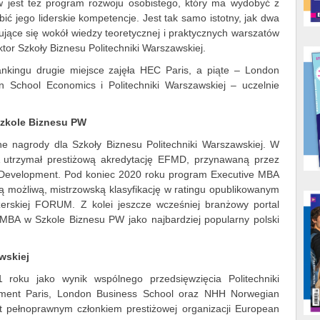
w jest też program rozwoju osobistego, który ma wydobyć z
ić jego liderskie kompetencje. Jest tak samo istotny, jak dwa
ujące się wokół wiedzy teoretycznej i praktycznych warszatów
ktor Szkoły Biznesu Politechniki Warszawskiej.
nkingu drugie miejsce zajęła HEC Paris, a piąte – London
 School Economics i Politechniki Warszawskiej – uczelnie
Szkole Biznesu PW
e nagrody dla Szkoły Biznesu Politechniki Warszawskiej. W
 utrzymał prestiżową akredytację EFMD, przynawaną przez
Development. Pod koniec 2020 roku program Executive MBA
ą możliwą, mistrzowską klasyfikację w ratingu opublikowanym
erskiej FORUM. Z kolei jeszcze wcześniej branżowy portal
MBA w Szkole Biznesu PW jako najbardziej popularny polski
wskiej
roku jako wynik wspólnego przedsięwzięcia Politechniki
ment Paris, London Business School oraz NHH Norwegian
st pełnoprawnym członkiem prestiżowej organizacji European