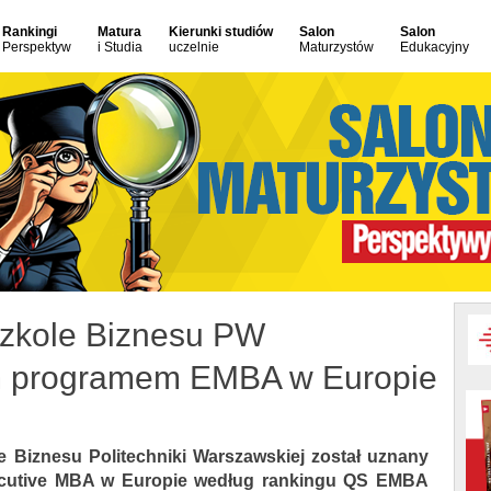
Rankingi
Matura
Kierunki studiów
Salon
Salon
Perspektyw
i Studia
uczelnie
Maturzystów
Edukacyjny
zkole Biznesu PW
m programem EMBA w Europie
Biznesu Politechniki Warszawskiej został uznany
xecutive MBA w Europie według rankingu QS EMBA