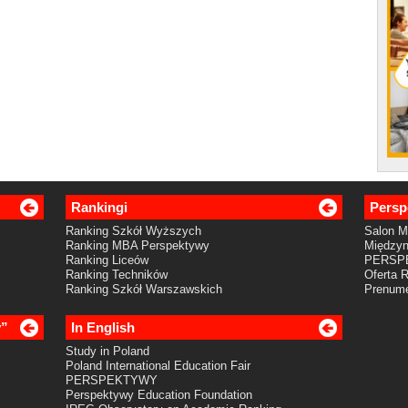
Rankingi
Persp
Ranking Szkół Wyższych
Salon 
Ranking MBA Perspektywy
Międzyn
Ranking Liceów
PERSP
Ranking Techników
Oferta 
Ranking Szkół Warszawskich
Prenume
y”
In English
Study in Poland
Poland International Education Fair
PERSPEKTYWY
Perspektywy Education Foundation