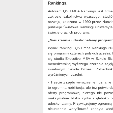
Rankings.
Autorem QS EMBA Rankings jest firma 
zakresie szkolnictwa wyższego, studió
rozwoju, założona w 1990 przez Nunzio
publikuje Światowe Rankingi Uniwersyte
świecie oraz ich programy.
„Nieustannie udoskonalamy program
Wyniki rankingu QS Emba Rankings 202
się programy czterech polskich uczelni
się studia Executive MBA w Szkole Biz
menedżerskiej wyższego szczebla zajęły
światowym. Szkoła Biznesu Politechnik
wyróżnionych uczelni.
- Trzecie z rzędu wyróżnienie i uznani
to ogromna nobilitacja, ale też potwier
oferty programowej niczego nie poz
maksymalnie blisko rynku i głęboko o
udoskonalamy. Przywiązujemy ogromną w
nieustannie weryfikować zdobytą wie