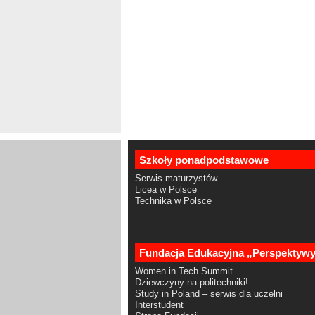
Szkoły ponadpodstawowe
Serwis maturzystów
Licea w Polsce
Technika w Polsce
Fundacja Edukacyjna „Perspektyw
Women in Tech Summit
Dziewczyny na politechniki!
Study in Poland – serwis dla uczelni
Interstudent