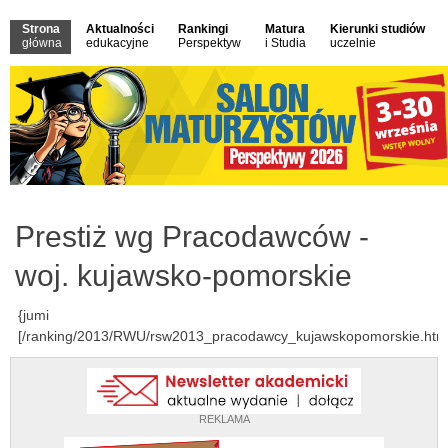
Strona
Aktualności
Rankingi
Matura
Kierunki studiów
główna
edukacyjne
Perspektyw
i Studia
uczelnie
Prestiż wg Pracodawców -
woj. kujawsko-pomorskie
{jumi
[/ranking/2013/RWU/rsw2013_pracodawcy_kujawskopomorskie.html
REKLAMA