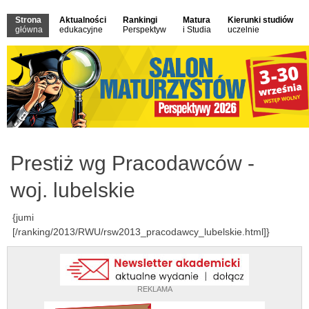
Strona
Aktualności
Rankingi
Matura
Kierunki studiów
główna
edukacyjne
Perspektyw
i Studia
uczelnie
Prestiż wg Pracodawców -
woj. lubelskie
{jumi
[/ranking/2013/RWU/rsw2013_pracodawcy_lubelskie.html]}
REKLAMA