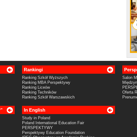
Rankingi
Persp
Ranking Szkół Wyższych
Salon 
Ranking MBA Perspektywy
Międzyn
Ranking Liceów
PERSP
Ranking Techników
Oferta 
Ranking Szkół Warszawskich
Prenume
y”
In English
Study in Poland
Poland International Education Fair
PERSPEKTYWY
Perspektywy Education Foundation