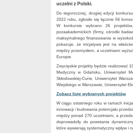
uczelni z Polski.
Do tegorocznej, drugiej edycji konkur
2022 roku, zgłosiło się łącznie 56 kons
W konkursie wybrano 26 projektów,
pozaakademickich (firmy, ośrodki badaw
maksymalnego finansowania w wysokośc
pokazuje, że inicjatywa jest na właści
między przemysłem, a uczelniami wyższy
Europie.
Zwycięskie projekty będzie realizować 1
Medyczny w Gdańsku, Uniwersytet Med
Skłodowskiej-Curie, Uniwersytet Warsz
Wiejskiego w Warszawie, Uniwersytet Ek
Zobacz listę wybranych projektów
W ciągu ostatniego roku w ramach inicja
innowacji i budowania potencjału przed
między ponad 270 uczelniami, a przedsi
doprowadziły do ​​powstania dynamiczn
które wywierają systematyczny wpływ i n