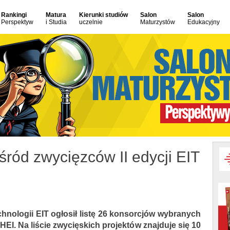
Rankingi
Matura
Kierunki studiów
Salon
Salon
Perspektyw
i Studia
uczelnie
Maturzystów
Edukacyjny
śród zwycięzców II edycji EIT
echnologii EIT ogłosił listę 26 konsorcjów wybranych
HEI. Na liście zwycięskich projektów znajduje się 10