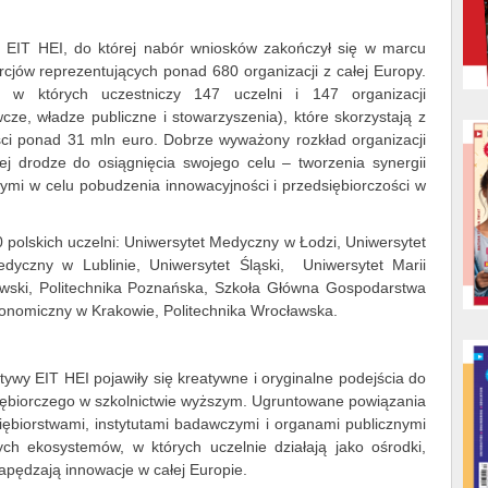
su EIT HEI, do której nabór wniosków zakończył się w marcu
orcjów reprezentujących ponad 680 organizacji z całej Europy.
 w których uczestniczy 147 uczelni i 147 organizacji
cze, władze publiczne i stowarzyszenia), które skorzystają z
i ponad 31 mln euro. Dobrze wyważony rozkład organizacji
wej drodze do osiągnięcia swojego celu – tworzenia synergii
mi w celu pobudzenia innowacyjności i przedsiębiorczości w
0 polskich uczelni: Uniwersytet Medyczny w Łodzi, Uniwersytet
yczny w Lublinie, Uniwersytet Śląski, Uniwersytet Marii
awski, Politechnika Poznańska, Szkoła Główna Gospodarstwa
onomiczny w Krakowie, Politechnika Wrocławska.
tywy EIT HEI pojawiły się kreatywne i oryginalne podejścia do
siębiorczego w szkolnictwie wyższym. Ugruntowane powiązania
ębiorstwami, instytutami badawczymi i organami publicznymi
ych ekosystemów, w których uczelnie działają jako ośrodki,
apędzają innowacje w całej Europie.