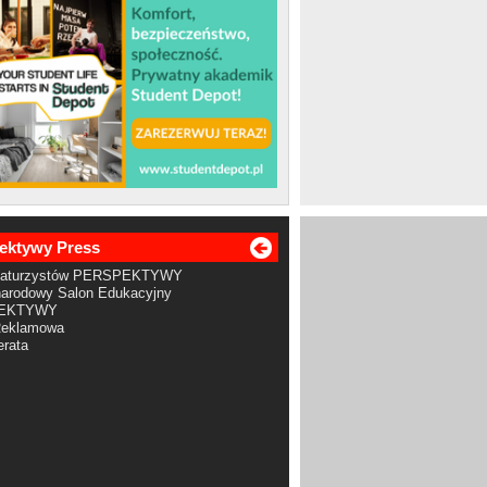
ektywy Press
Maturzystów PERSPEKTYWY
arodowy Salon Edukacyjny
EKTYWY
Reklamowa
rata