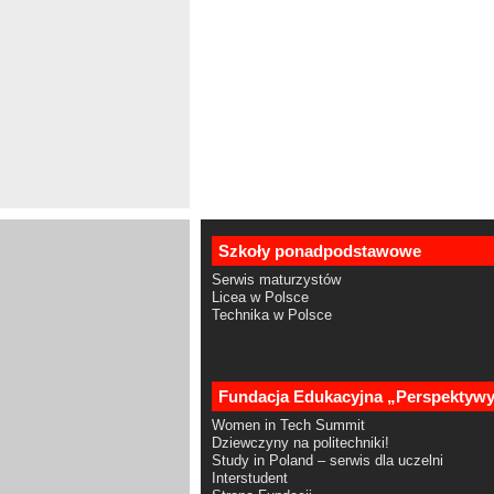
Szkoły ponadpodstawowe
Serwis maturzystów
Licea w Polsce
Technika w Polsce
Fundacja Edukacyjna „Perspektyw
Women in Tech Summit
Dziewczyny na politechniki!
Study in Poland – serwis dla uczelni
Interstudent