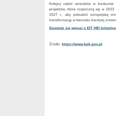
Kolejny nabór wniosków w konkursie H
projektów, które rozpoczną się w 2023 
2027 r., aby pobudzić europejską inn
transformację w kierunku bardziej zrówn
Dowiedz się więcej o EIT HEI Initiative
Źródło:
https://www.kpk.gov.pl