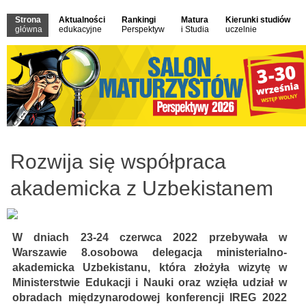
Strona
Aktualności
Rankingi
Matura
Kierunki studiów
główna
edukacyjne
Perspektyw
i Studia
uczelnie
Rozwija się współpraca
akademicka z Uzbekistanem
W dniach 23-24 czerwca 2022 przebywała w
Warszawie 8.osobowa delegacja ministerialno-
akademicka Uzbekistanu, która złożyła wizytę w
Ministerstwie Edukacji i Nauki oraz wzięła udział w
obradach międzynarodowej konferencji IREG 2022