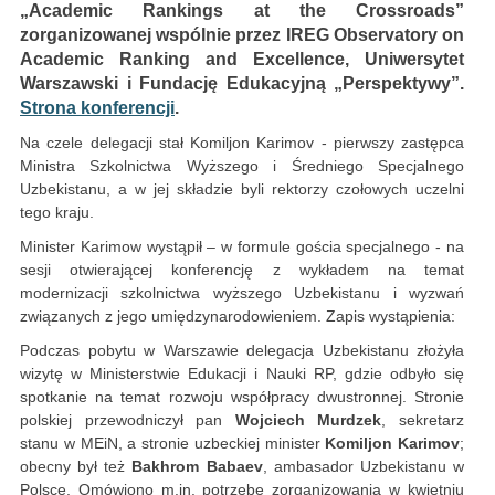
„Academic Rankings at the Crossroads”
zorganizowanej wspólnie przez IREG Observatory on
Academic Ranking and Excellence, Uniwersytet
Warszawski i Fundację Edukacyjną „Perspektywy”.
Strona konferencji
.
Na czele delegacji stał Komiljon Karimov - pierwszy zastępca
Ministra Szkolnictwa Wyższego i Średniego Specjalnego
Uzbekistanu, a w jej składzie byli rektorzy czołowych uczelni
tego kraju.
Minister Karimow wystąpił – w formule gościa specjalnego - na
sesji otwierającej konferencję z wykładem na temat
modernizacji szkolnictwa wyższego Uzbekistanu i wyzwań
związanych z jego umiędzynarodowieniem. Zapis wystąpienia:
Podczas pobytu w Warszawie delegacja Uzbekistanu złożyła
wizytę w Ministerstwie Edukacji i Nauki RP, gdzie odbyło się
spotkanie na temat rozwoju współpracy dwustronnej. Stronie
polskiej przewodniczył pan
Wojciech Murdzek
, sekretarz
stanu w MEiN, a stronie uzbeckiej minister
Komiljon Karimov
;
obecny był też
Bakhrom Babaev
, ambasador Uzbekistanu w
Polsce. Omówiono m.in. potrzebę zorganizowania w kwietniu